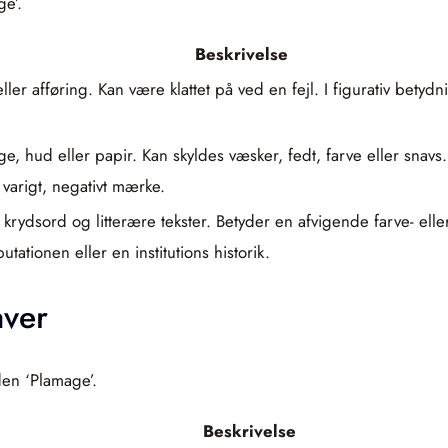
e’.
Beskrivelse
ller afføring. Kan være klattet på ved en fejl. I figurativ betyd
, hud eller papir. Kan skyldes væsker, fedt, farve eller snavs
varigt, negativt mærke.
t i krydsord og litterære tekster. Betyder en afvigende farve- e
tationen eller en institutions historik.
aver
den ‘Plamage’.
Beskrivelse