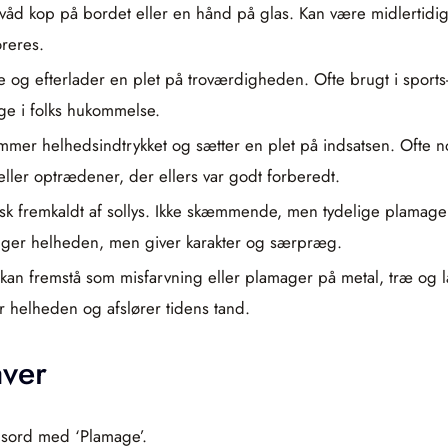
n våd kop på bordet eller en hånd på glas. Kan være midlertidigt 
oreres.
lle og efterlader en plet på troværdigheden. Ofte brugt i spor
e i folks hukommelse.
kæmmer helhedsindtrykket og sætter en plet på indsatsen. Ofte
ller optrædener, der ellers var godt forberedt.
k fremkaldt af sollys. Ikke skæmmende, men tydelige plamager.
ægger helheden, men giver karakter og særpræg.
kan fremstå som misfarvning eller plamager på metal, træ og
ver helheden og afslører tidens tand.
aver
dsord med ‘Plamage’.