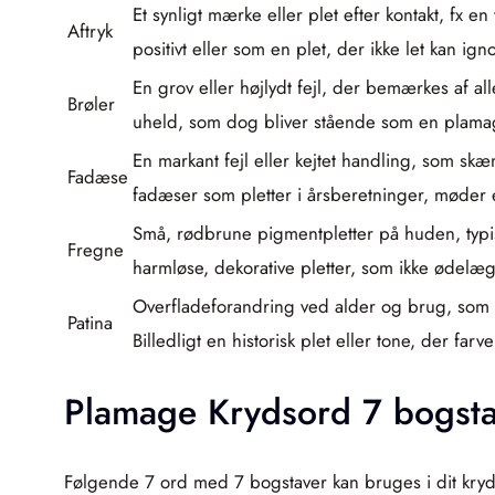
Et synligt mærke eller plet efter kontakt, fx e
Aftryk
positivt eller som en plet, der ikke let kan ign
En grov eller højlydt fejl, der bemærkes af a
Brøler
uheld, som dog bliver stående som en plamag
En markant fejl eller kejtet handling, som s
Fadæse
fadæser som pletter i årsberetninger, møder e
Små, rødbrune pigmentpletter på huden, typis
Fregne
harmløse, dekorative pletter, som ikke ødel
Overfladeforandring ved alder og brug, som 
Patina
Billedligt en historisk plet eller tone, der far
Plamage Krydsord 7 bogst
Følgende 7 ord med 7 bogstaver kan bruges i dit kry