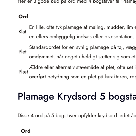
Her er 3 gode bud på ord med 4 bogstaver til ‘Plamag
Ord
En lille, ofte tyk plamage af maling, mudder, lim e
Klat
en ellers omhyggelig indsats eller præsentation.
Standardordet for en synlig plamage på tøj, vægge
Plet
omdømmet, når noget uheldigt sætter sig som et 
Ældre eller alternativ stavemåde af plet, ofte se
Plæt
overført betydning som en plet på karakteren, repu
Plamage Krydsord 5 bogst
Disse 4 ord på 5 bogstaver opfylder krydsord-ledetrå
Ord