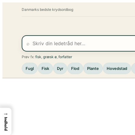
Spring
Danmarks bedste krydsordbog
til
indhold
⌕
Prøv fx:
fisk
,
græsk ø
,
forfatter
Fugl
Fisk
Dyr
Flod
Plante
Hovedstad
→
Indhold