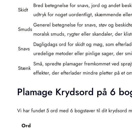
Bred betegnelse for snavs, jord og andet beskid
Skidt
udtryk for noget uordentligt, skæmmende eller 
Generel betegnelse for snavs, støv og beskidte
Smuds
moralsk smuds, rygter eller skandaler, der kli
Dagligdags ord for skidt og møg, som efterlad
Snavs
uredelige metoder eller pinlige sager, der smi
Små, spredte plamager fremkommet ved sprøjt el
Stænk
effekter, der efterlader mindre pletter på et o
Plamage Krydsord på 6 bo
Vi har fundet 5 ord med 6 bogstaver til dit krydsord 
Ord