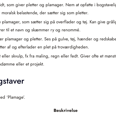
t, som giver pletter og plamager. Nem at opfatte i bogstavelig 
moralsk belastende, der sætter sig som pletter.
 plamager, som sætter sig på overflader og tøj. Kan give grålig
strer til et navn og skæmmer ry og renommé.
er plamager og pletter. Ses på gulve, tøj, hænder og redskabe
tter af og efterlader en plet på troværdigheden.
ler skvulp, fx fra maling, regn eller fedt. Giver ofte et mønst
mdømme eller et projekt.
gstaver
med ‘Plamage’.
Beskrivelse