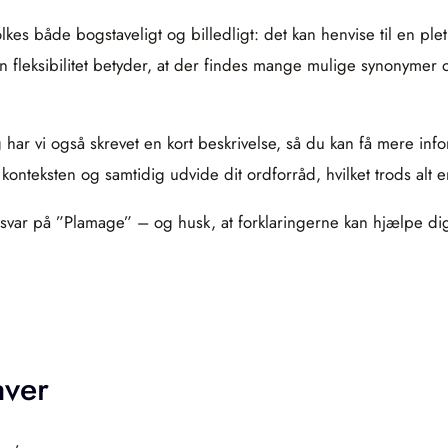
lkes både bogstaveligt og billedligt: det kan henvise til en pl
n fleksibilitet betyder, at der findes mange mulige synonymer
slag har vi også skrevet en kort beskrivelse, så du kan få mere i
 konteksten og samtidig udvide dit ordforråd, hvilket trods alt 
de svar på ”Plamage” – og husk, at forklaringerne kan hjælpe d
aver