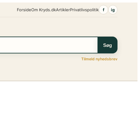
Forside
Om Kryds.dk
Artikler
Privatlivspolitik
f
ig
Søg
Tilmeld nyhedsbrev