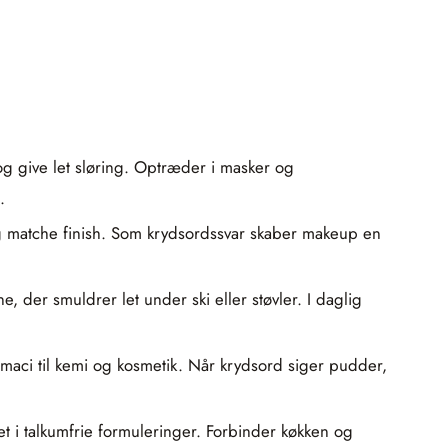
 og give let sløring. Optræder i masker og
.
 og matche finish. Som krydsordssvar skaber makeup en
, der smuldrer let under ski eller støvler. I daglig
rmaci til kemi og kosmetik. Når krydsord siger pudder,
t i talkumfrie formuleringer. Forbinder køkken og