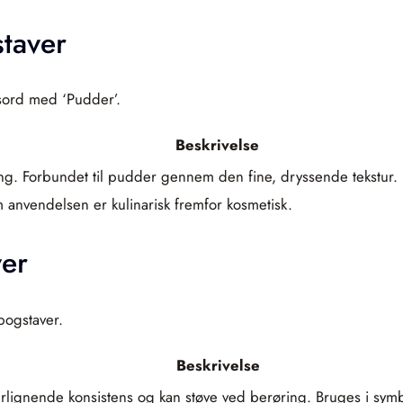
taver
dsord med ‘Pudder’.
Beskrivelse
ng. Forbundet til pudder gennem den fine, dryssende tekstur. 
m anvendelsen er kulinarisk fremfor kosmetisk.
er
bogstaver.
Beskrivelse
rlignende konsistens og kan støve ved berøring. Bruges i symb