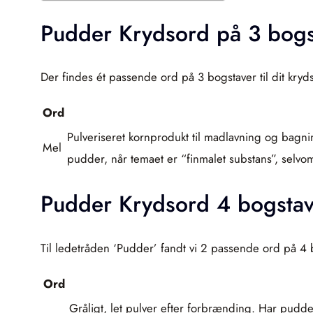
Pudder Krydsord på 3 bogs
Der findes ét passende ord på 3 bogstaver til dit kry
Ord
Pulveriseret kornprodukt til madlavning og bagni
Mel
pudder, når temaet er “finmalet substans”, selvo
Pudder Krydsord 4 bogstav
Til ledetråden ‘Pudder’ fandt vi 2 passende ord på 4 
Ord
Gråligt, let pulver efter forbrænding. Har pudde