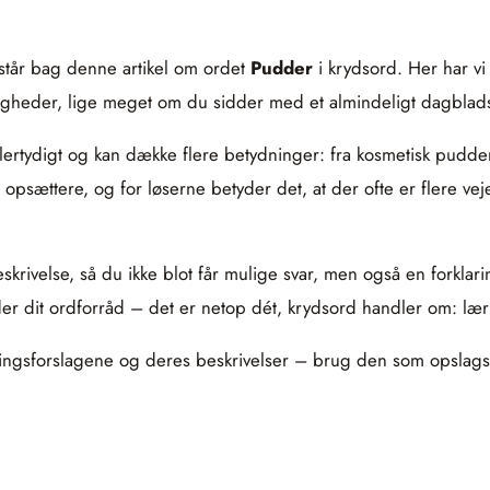
står bag denne artikel om ordet
Pudder
i krydsord. Her har vi
uligheder, lige meget om du sidder med et almindeligt dagbl
lertydigt og kan dække flere betydninger: fra kosmetisk pudder ov
 opsættere, og for løserne betyder det, at der ofte er flere vej
 beskrivelse, så du ikke blot får mulige svar, men også en forkl
der dit ordforråd – det er netop dét, krydsord handler om: l
løsningsforslagene og deres beskrivelser – brug den som opslag