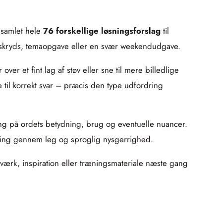
 samlet hele
76 forskellige løsningsforslag
til
adskryds, temaopgave eller en svær weekendudgave.
er et fint lag af støv eller sne til mere billedlige
e til korrekt svar – præcis den type udfordring
aring på ordets betydning, brug og eventuelle nuancer.
æring gennem leg og sproglig nysgerrighed.
sværk, inspiration eller træningsmateriale næste gang