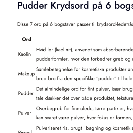
Pudder Krydsord på 6 bogs
Disse 7 ord på 6 bogstaver passer til krydsord-ledetr
Ord
Hvid ler (kaolinit), anvendt som absorberende
Kaolin
pudderformler, hvor den forbedrer greb og m
Samlebetegnelse for kosmetiske produkter anv
Makeup
bred bro fra den specifikke “pudder” til hel
Det almindelige ord for fint pulver, især brug
Pudder
tale dækker det over både produktet, tekstur
Overbegreb for finmalede, tørre partikler, h
Pulver
kan svaret være pulver, hvor fokus er formen, 
Pulveriseret ris, brugt i bagning og kosmetik
Rismel