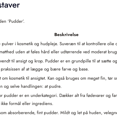
taver
åden ‘Pudder’.
Beskrivelse
 pulver i kosmetik og hudpleje. Suveræn til at kontrollere olie
atthed uden at føles hård eller udtørrende ved moderat brug
endt til ansigt og krop. Pudder er en grundpille til at sætte
e praksissen af at lægge og bære farve og base.
t om kosmetik til ansigtet. Kan også bruges om meget fin, tør sne
en og selve handlingen: at pudre.
vor pudder er en underkategori. Dækker alt fra fødevarer og fa
ikke formål eller ingrediens.
 som absorberende, fint pudder. Mildt og let på huden, velegne