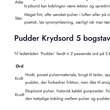
Aske
krydsord kan koblingen være tekstur og spredni
Meget fint, ofte uønsket pulver i luften eller på
Støv
poetisk, løs synonymløsning, særligt når man tænk
Pudder Krydsord 5 bogstav
Til ledetråden ‘Pudder’ fandt vi 2 passende ord på 5 
Ord
Hvidt, porøst pulvermateriale, brugt til tavler, 
Kridt
pudder, der forbedrer friktion, men ikke til ansi
Eksplosivt pulver, historisk kaldet gunpowder. F
Krudt
den tvetydige kobling mellem pulver og pudder v