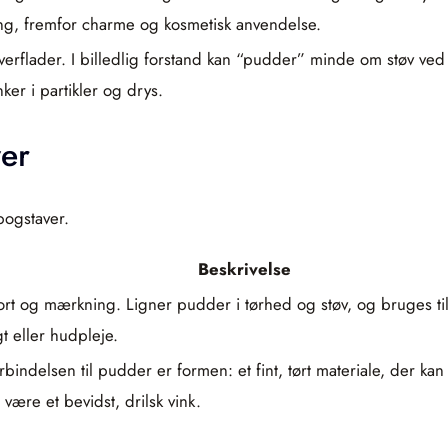
ng, fremfor charme og kosmetisk anvendelse.
 overflader. I billedlig forstand kan “pudder” minde om støv ve
er i partikler og drys.
er
bogstaver.
Beskrivelse
sport og mærkning. Ligner pudder i tørhed og støv, og bruges til 
gt eller hudpleje.
orbindelsen til pudder er formen: et fint, tørt materiale, der 
ære et bevidst, drilsk vink.