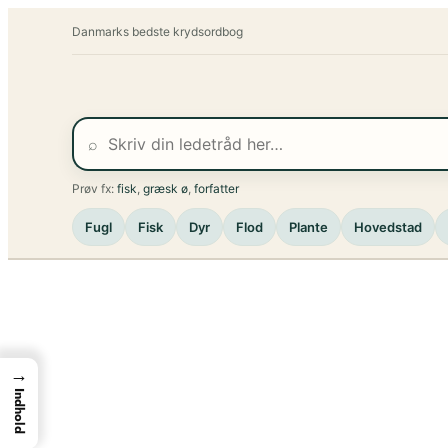
Spring
Danmarks bedste krydsordbog
til
indhold
⌕
Prøv fx:
fisk
,
græsk ø
,
forfatter
Fugl
Fisk
Dyr
Flod
Plante
Hovedstad
→
Indhold