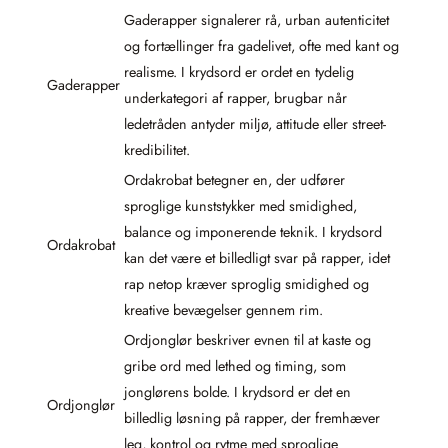
Gaderapper signalerer rå, urban autenticitet
og fortællinger fra gadelivet, ofte med kant og
realisme. I krydsord er ordet en tydelig
Gaderapper
underkategori af rapper, brugbar når
ledetråden antyder miljø, attitude eller street-
kredibilitet.
Ordakrobat betegner en, der udfører
sproglige kunststykker med smidighed,
balance og imponerende teknik. I krydsord
Ordakrobat
kan det være et billedligt svar på rapper, idet
rap netop kræver sproglig smidighed og
kreative bevægelser gennem rim.
Ordjonglør beskriver evnen til at kaste og
gribe ord med lethed og timing, som
jonglørens bolde. I krydsord er det en
Ordjonglør
billedlig løsning på rapper, der fremhæver
leg, kontrol og rytme med sproglige