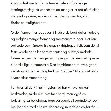
krydsordseksperter har vi fundet hele 74 forskellige
løsningsforslag, så uanset om du mangler et ord på få eller
mange bogstaver, er der stor sandsynlighed for, at du
finder en mulighed her.
Ordet “rapper” er populært i krydsord, fordi det er flertydigt
og indgår i mange former og sammensætninger. Det kan
optræde som låneord fra engelsk (hiphop‑artist), som del af
faste vendinger eller som varianter og ældre/dialektale
former – plus de mange bøjninger gør det nemt at tilpasse
til forskellige rutemønstre. Den kombination af hyppighed,
variation og genkendelighed gør “rapper” til et yndet ord i
krydsordssammenhæng.
For hvert af de 74 løsningsforslag har vi lavet en kort
beskrivelse, så du ikke blot får et ord, men også en
forklaring på betydning, brug og eventuelt oprindelse. Det
hjælper dig med at blive klogere og udvide dit ordforråd –