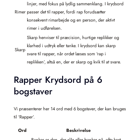
linjer, med fokus på lydlig sammenklang. I krydsord
Rimer
passer det til rapper, fordi rap forudsætter
konsekvent rimarbejde og en person, der aktivt
rimer i udførelsen.
Skarp henviser til præcision, hurtige replikker og
klarhed i udtryk eller tanke. I krydsord kan skarp
Skarp
svare til rapper, når ordet læses som ‘rap i
replikken’, altså en, der er skarp og kvik til at svare.
Rapper Krydsord på 6
bogstaver
Vi præsenterer her 14 ord med 6 bogstaver, der kan bruges
til ‘Rapper’.
Ord
Beskrivelse
Banker er den, der slår eller banker på, ofte kort