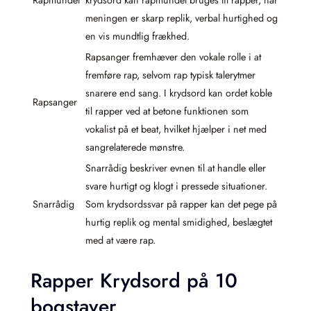
Rapmundet
krydsord kan rapmundet bruges til rapper, når
meningen er skarp replik, verbal hurtighed og
en vis mundtlig frækhed.
Rapsanger fremhæver den vokale rolle i at
fremføre rap, selvom rap typisk talerytmer
snarere end sang. I krydsord kan ordet koble
Rapsanger
til rapper ved at betone funktionen som
vokalist på et beat, hvilket hjælper i net med
sangrelaterede mønstre.
Snarrådig beskriver evnen til at handle eller
svare hurtigt og klogt i pressede situationer.
Snarrådig
Som krydsordssvar på rapper kan det pege på
hurtig replik og mental smidighed, beslægtet
med at være rap.
Rapper Krydsord på 10
bogstaver