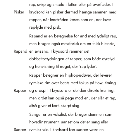
rap, svirp og smæld i luften eller på overflader. I
Pisker
krydsord kan pisker dermed hænge sammen med
rapper, når ledetråden læses som en, der laver
rap-lyde med pisk.
Rapand er en betegnelse for and med tydeligt rap,
men bruges også metaforisk om en falsk historie,
Rapand
en avisand. I krydsord rammer det
dobbeltbetydningen af rapper, som både dyrelyd
og henvisning til noget, der ‘rap-lyder’.
Rapper betegner en hiphop-udøver, der leverer
rytmiske rim over beats med fokus på flow, timing
Rapper
og ordspil. I krydsord er det den direkte løsning,
men ordet kan også pege mod en, der slår et rap,
altså giver et kort, skarpt slag.
Sanger er en vokalist, der bruger stemmen som
hovedinstrument, uanset om det er sang eller
Sanger
rytmisk tale. I krydsord kan sanger være en