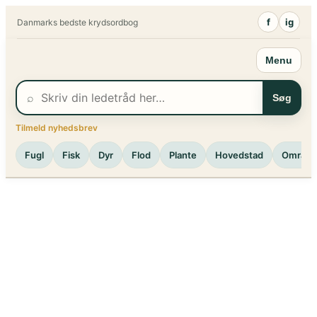
Spring
f
ig
Danmarks bedste krydsordbog
til
indhold
Menu
⌕
Søg
Tilmeld nyhedsbrev
Fugl
Fisk
Dyr
Flod
Plante
Hovedstad
Område