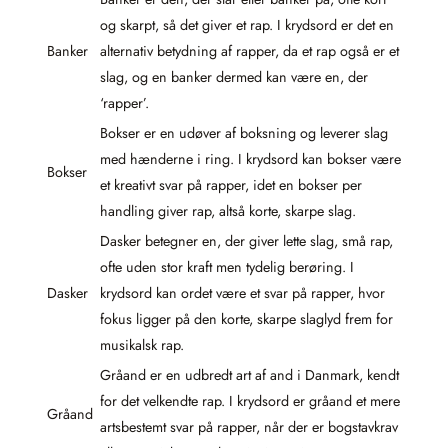
og skarpt, så det giver et rap. I krydsord er det en
Banker
alternativ betydning af rapper, da et rap også er et
slag, og en banker dermed kan være en, der
‘rapper’.
Bokser er en udøver af boksning og leverer slag
med hænderne i ring. I krydsord kan bokser være
Bokser
et kreativt svar på rapper, idet en bokser per
handling giver rap, altså korte, skarpe slag.
Dasker betegner en, der giver lette slag, små rap,
ofte uden stor kraft men tydelig berøring. I
Dasker
krydsord kan ordet være et svar på rapper, hvor
fokus ligger på den korte, skarpe slaglyd frem for
musikalsk rap.
Gråand er en udbredt art af and i Danmark, kendt
for det velkendte rap. I krydsord er gråand et mere
Gråand
artsbestemt svar på rapper, når der er bogstavkrav