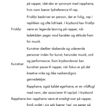
på rapper, idet den er synonym med rapphøne,
hvis navn bærer lydreference til rap.
Friskfyr beskriver en person, der er livlig, rap i
replikken og ofte lidt kæk. I krydsord kan friskfyr
Friskfyr
være en legende løsning på rapper, når
ledetråden peger mod karakter og attitude frem
for musik.
Kunstner dækker skabende og udøvende
personer inden for kunst, herunder musik, ord
og performance. Som krydsordssvar kan
Kunstner
kunstner passe til rapper, når fokus er på det
kreative virke og ikke nødvendigvis
genredetaljer.
Rapphøne, også kaldet agerhøne, er en vildtfugl
med navn, der associerer til rap-lyd. I krydsord
Rapphøne
kan rapphøne være et snedigt svar på rapper,
fordi ordet i sig selv bærer ‘rap’ og peger på