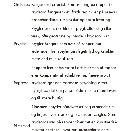
Ordsmed
vælger ord præcist. Som løsning på rapper i et
krydsord fungerer det, fordi rap hviler på præcis
ordbehandling, rimstruktur og skarp levering.
Prygler er en, der tildeler prygl, altså slag eller
tæsk, ofte gentagne og hårde. I krydsord kan
Prygler
prygler fungere som svar på rapper, når
ledetråden henspejler på slagets lyd og karakter
mere end musikalsk rap.
Rappere kan enten være flertalsformen af rapper
eller komparativ af adjektivet rap (mere rap). I
Rappere
krydsord gør den dobbelte betydning ordet
nyttigt, da det kan passe både til flere rapudøvere
og til ‘mere hurtig’.
Rimsmed antyder håndværket bag at smede rim
og linjer, hvor teknik og præcision vægtes. Som
krydsordssvar på rapper giver det en kunstnerisk-
Rimsmed
metaforisk vinkel, hvor rap præsenteres som