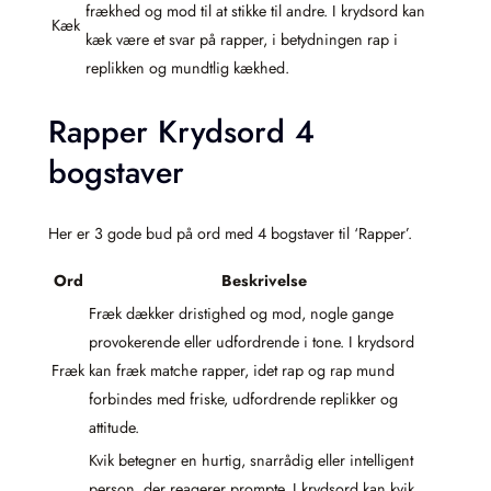
frækhed og mod til at stikke til andre. I krydsord kan
Kæk
kæk være et svar på rapper, i betydningen rap i
replikken og mundtlig kækhed.
Rapper Krydsord 4
bogstaver
Her er 3 gode bud på ord med 4 bogstaver til ‘Rapper’.
Ord
Beskrivelse
Fræk dækker dristighed og mod, nogle gange
provokerende eller udfordrende i tone. I krydsord
Fræk
kan fræk matche rapper, idet rap og rap mund
forbindes med friske, udfordrende replikker og
attitude.
Kvik betegner en hurtig, snarrådig eller intelligent
person, der reagerer prompte. I krydsord kan kvik