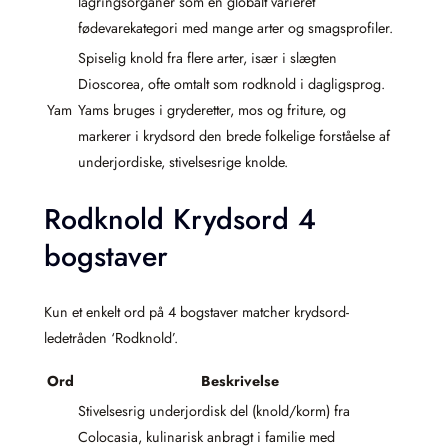
lagringsorganer som en globalt varieret
fødevarekategori med mange arter og smagsprofiler.
Spiselig knold fra flere arter, især i slægten
Dioscorea, ofte omtalt som rodknold i dagligsprog.
Yam
Yams bruges i gryderetter, mos og friture, og
markerer i krydsord den brede folkelige forståelse af
underjordiske, stivelsesrige knolde.
Rodknold Krydsord 4
bogstaver
Kun et enkelt ord på 4 bogstaver matcher krydsord-
ledetråden ‘Rodknold’.
Ord
Beskrivelse
Stivelsesrig underjordisk del (knold/korm) fra
Colocasia, kulinarisk anbragt i familie med