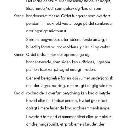
Det indre centrum eller væsentligste del af noget,
tilsvarende ‘rod’ som ophav og ‘knold’ som
Kerne
kondenseret masse. Ordet fungerer som overført
pendant til rodknold ved at pege på det samlende,
næringsrige midtpunkt.
Spirens begyndelse eller idéens første anlæg, i
billedlig forstand rodknoldens ‘gnist’ til ny vækst.
Kimen
Ordet indrammer det oprindelige og
koncentrerede, som siden kan udfoldes, ligesom
planten trækker på lagret energi i roden.
Generel betegnelse for en opsvulmet underjordisk
del, der lagrer næring, ofte brugt i daglig tale om
Knold
rodknolde. I overført betydning kan knold betyde
hoved eller en klodset person, hvilket gør ordet
oplagt i mere legende krydsords-sammenhænge.
I overført forstand et sammenfiltret eller komplekst
omdrejningspunkt, et ‘problemets knude’, der