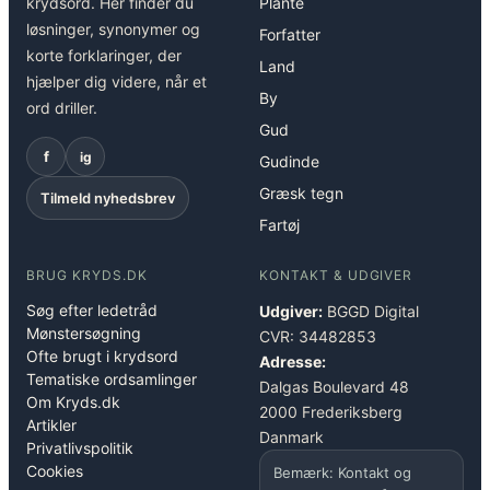
krydsord. Her finder du
Plante
løsninger, synonymer og
Forfatter
korte forklaringer, der
Land
hjælper dig videre, når et
By
ord driller.
Gud
f
ig
Gudinde
Græsk tegn
Tilmeld nyhedsbrev
Fartøj
BRUG KRYDS.DK
KONTAKT & UDGIVER
Søg efter ledetråd
Udgiver:
BGGD Digital
Mønstersøgning
CVR: 34482853
Ofte brugt i krydsord
Adresse:
Tematiske ordsamlinger
Dalgas Boulevard 48
Om Kryds.dk
2000 Frederiksberg
Artikler
Danmark
Privatlivspolitik
Cookies
Bemærk: Kontakt og