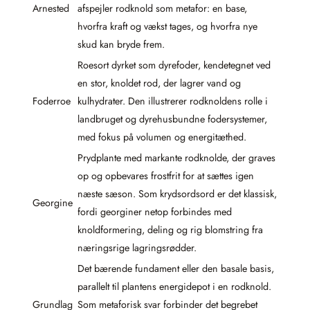
Arnested
afspejler rodknold som metafor: en base,
hvorfra kraft og vækst tages, og hvorfra nye
skud kan bryde frem.
Roesort dyrket som dyrefoder, kendetegnet ved
en stor, knoldet rod, der lagrer vand og
Foderroe
kulhydrater. Den illustrerer rodknoldens rolle i
landbruget og dyrehusbundne fodersystemer,
med fokus på volumen og energitæthed.
Prydplante med markante rodknolde, der graves
op og opbevares frostfrit for at sættes igen
næste sæson. Som krydsordsord er det klassisk,
Georgine
fordi georginer netop forbindes med
knoldformering, deling og rig blomstring fra
næringsrige lagringsrødder.
Det bærende fundament eller den basale basis,
parallelt til plantens energidepot i en rodknold.
Grundlag
Som metaforisk svar forbinder det begrebet