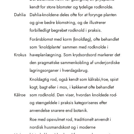
kendt for store blomster og tydelige rodknolde.
Dahlia
Dahlia-knoldene deles ofte for at forynge planten
og give bedre blomstring, og de illustrerer
forbilledligt begrebet rodknold i praksis.
Forårsblomst med korm (knoldløg), ofte behandlet
som ‘knoldplante’ sammen med rodknolde i
Krokus
haveplanlægning. Som krydsordsord markerer det
den pragmatiske sammenkobling af underjordiske
lagringsorganer i hverdagsbrug.
Knoldagtig rod, også kendt som kålrabi/roe, spist
kogt, bagt eller i mos, i køkkenet ofte behandlet
Kålroe
som rodknold. Den viser, hvordan knoldede rod-
og stængeldele i praksis kategoriseres efter
anvendelse snarere end botanik.
Roe med opsvulmet rod, traditionelt anvendt i
nordisk husmandskost og i moderne