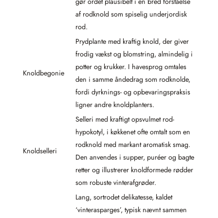
gør ordet plausibelt i en bred forståelse
af rodknold som spiselig underjordisk
rod.
Prydplante med kraftig knold, der giver
frodig vækst og blomstring, almindelig i
potter og krukker. I havesprog omtales
Knoldbegonie
den i samme åndedrag som rodknolde,
fordi dyrknings- og opbevaringspraksis
ligner andre knoldplanters.
Selleri med kraftigt opsvulmet rod-
hypokotyl, i køkkenet ofte omtalt som en
rodknold med markant aromatisk smag.
Knoldselleri
Den anvendes i supper, puréer og bagte
retter og illustrerer knoldformede rødder
som robuste vinterafgrøder.
Lang, sortrodet delikatesse, kaldet
‘vinterasparges’, typisk nævnt sammen