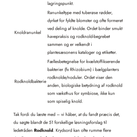
lagringspunkt.
Ranunkeltype med tuberøse rødder,
dyrket for fyldte blomster og ofte formeret
ved deling af knolde. Ordet binder smukt
Knoldranunkel
havepraksis og rodknold-begrebet
sammen og er velkendt i
plantesæsonens kataloger og etiketter.
Fællesbetegnelse for kvælstoffikserende
bakterier (fx Rhizobium) i bælgplanters
rodknolde/noduler. Ordet viser den
Rodknoldbakterie
anden, biologiske betydning af rodknold
som væksthus for symbiose, ikke kun
som spiselig knold.
Tak fordi du læste med – vi håber, at du fandt præcis det,
du søgte blandt de 51 forskellige løsningsforslag til
ledetråden
Rodknold
. Krydsord kan ofte rumme flere