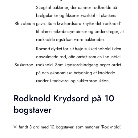
Slægt af bakterier, der danner rodknolde på
bælgplanter og fikserer kvælstof til plantens
Rhizobium
gavn. Som krydsordsord knytter det ‘rodknold’
til plante-mikrobe-symbioser og understreger, at
rodknolde også kan være bakteriebo.
Roesort dyrket for sit høje sukkerindhold i den
opsvulmede rod, ofte omtalt som en industriel
Sukkerroe
rodknold. Som krydsordsindgang peger ordet
på den økonomiske betydning af knoldede
rødder i fødevare- og sukkerproduktion.
Rodknold Krydsord på 10
bogstaver
Vi fandt 3 ord med 10 bogstaver, som matcher ‘Rodknold’.