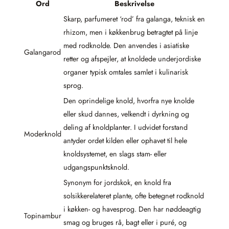
Ord
Beskrivelse
Skarp, parfumeret ‘rod’ fra galanga, teknisk en
rhizom, men i køkkenbrug betragtet på linje
med rodknolde. Den anvendes i asiatiske
Galangarod
retter og afspejler, at knoldede underjordiske
organer typisk omtales samlet i kulinarisk
sprog.
Den oprindelige knold, hvorfra nye knolde
eller skud dannes, velkendt i dyrkning og
deling af knoldplanter. I udvidet forstand
Moderknold
antyder ordet kilden eller ophavet til hele
knoldsystemet, en slags stam- eller
udgangspunktsknold.
Synonym for jordskok, en knold fra
solsikkerelateret plante, ofte betegnet rodknold
i køkken- og havesprog. Den har nøddeagtig
Topinambur
smag og bruges rå, bagt eller i puré, og