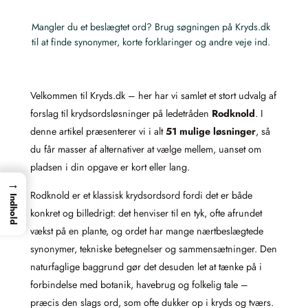
Mangler du et beslægtet ord? Brug søgningen på Kryds.dk
til at finde synonymer, korte forklaringer og andre veje ind.
Velkommen til Kryds.dk – her har vi samlet et stort udvalg af
forslag til krydsordsløsninger på ledetråden
Rodknold
. I
denne artikel præsenterer vi i alt
51 mulige løsninger
, så
du får masser af alternativer at vælge mellem, uanset om
pladsen i din opgave er kort eller lang.
→
Rodknold er et klassisk krydsordsord fordi det er både
Indhold
konkret og billedrigt: det henviser til en tyk, ofte afrundet
vækst på en plante, og ordet har mange nærtbeslægtede
synonymer, tekniske betegnelser og sammensætninger. Den
naturfaglige baggrund gør det desuden let at tænke på i
forbindelse med botanik, havebrug og folkelig tale –
præcis den slags ord, som ofte dukker op i kryds og tværs.