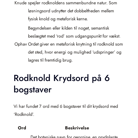
Knude
spejler rodknoldens sammenbundne natur. Som
løsningsord udnytter det dobbeltheden mellem
fysisk knold og metaforisk kerne.
Begyndelsen eller kilden til noget, semantisk
beslægtet med ‘rod’ som udgangspunkt for vækst.
Ophav
Ordet giver en metaforisk knytning til rodknold som
det sted, hvor energi og mulighed ‘udspringer’ og
lagres til fremtidig brug.
Rodknold Krydsord på 6
bogstaver
Vi har fundet 7 ord med 6 bogstaver til dit krydsord med
‘Rodknold’.
Ord
Beskrivelse
Det botaniske navn for georgine, en prydplante