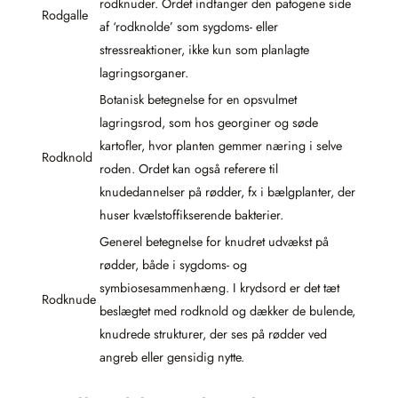
rodknuder. Ordet indfanger den patogene side
Rodgalle
af ‘rodknolde’ som sygdoms- eller
stressreaktioner, ikke kun som planlagte
lagringsorganer.
Botanisk betegnelse for en opsvulmet
lagringsrod, som hos georginer og søde
kartofler, hvor planten gemmer næring i selve
Rodknold
roden. Ordet kan også referere til
knudedannelser på rødder, fx i bælgplanter, der
huser kvælstoffikserende bakterier.
Generel betegnelse for knudret udvækst på
rødder, både i sygdoms- og
symbiosesammenhæng. I krydsord er det tæt
Rodknude
beslægtet med rodknold og dækker de bulende,
knudrede strukturer, der ses på rødder ved
angreb eller gensidig nytte.