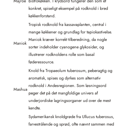
Majroe
bistrokøkken. I krydsord fungerer den som et
konkret, spiseligt eksempel på rodknold i bred
køkkenforstand.
Tropisk rodknold fra kassavaplanten, central i
mange køkkener og grundlag for tapiokastivelse.
Maniok kræver korrekt tilberedning, da nogle
Maniok
sorter indeholder cyanogene glykosider, og
illustrerer rodknoldens rolle som basal
føderessource.
Knold fra Tropaeolum tuberosum, peberagtig og
aromatisk, spises og dyrkes som alternativ
rodknold i Andesregionen. Som løsningsord
Mashua
peger det på det mangfoldige univers af
underjordiske lagringsorganer ud over de mest
kendte.
Sydamerikansk knoldgrøde fra Ullucus tuberosus,
farvestrålende og sprød, ofte nævnt sammen med