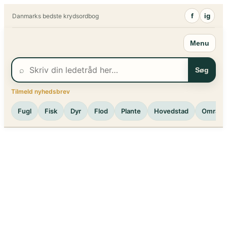
Spring
f
ig
Danmarks bedste krydsordbog
til
indhold
Menu
⌕
Søg
Tilmeld nyhedsbrev
Fugl
Fisk
Dyr
Flod
Plante
Hovedstad
Område