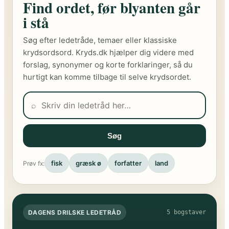
Find ordet, før blyanten går
i stå
Søg efter ledetråde, temaer eller klassiske
krydsordsord. Kryds.dk hjælper dig videre med
forslag, synonymer og korte forklaringer, så du
hurtigt kan komme tilbage til selve krydsordet.
⌕
Søg
fisk
græsk ø
forfatter
land
Prøv fx:
DAGENS DRILSKE LEDETRÅD
5 bogstaver