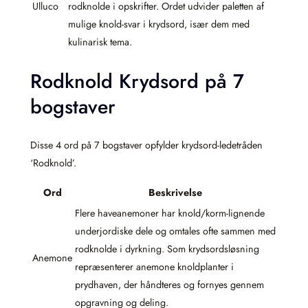
Ulluco
rodknolde i opskrifter. Ordet udvider paletten af
mulige knold-svar i krydsord, især dem med
kulinarisk tema.
Rodknold Krydsord på 7
bogstaver
Disse 4 ord på 7 bogstaver opfylder krydsord-ledetråden
‘Rodknold’.
Ord
Beskrivelse
Flere haveanemoner har knold/korm-lignende
underjordiske dele og omtales ofte sammen med
rodknolde i dyrkning. Som krydsordsløsning
Anemone
repræsenterer anemone knoldplanter i
prydhaven, der håndteres og fornyes gennem
opgravning og deling.