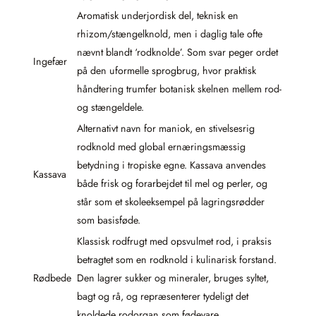
Aromatisk underjordisk del, teknisk en
rhizom/stængelknold, men i daglig tale ofte
nævnt blandt ‘rodknolde’. Som svar peger ordet
Ingefær
på den uformelle sprogbrug, hvor praktisk
håndtering trumfer botanisk skelnen mellem rod-
og stængeldele.
Alternativt navn for maniok, en stivelsesrig
rodknold med global ernæringsmæssig
betydning i tropiske egne. Kassava anvendes
Kassava
både frisk og forarbejdet til mel og perler, og
står som et skoleeksempel på lagringsrødder
som basisføde.
Klassisk rodfrugt med opsvulmet rod, i praksis
betragtet som en rodknold i kulinarisk forstand.
Rødbede
Den lagrer sukker og mineraler, bruges syltet,
bagt og rå, og repræsenterer tydeligt det
knoldede rodorgan som fødevare.