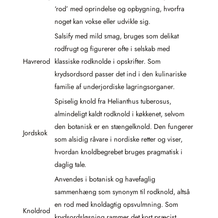
‘rod’ med oprindelse og opbygning, hvorfra
noget kan vokse eller udvikle sig.
Salsify med mild smag, bruges som delikat
rodfrugt og figurerer ofte i selskab med
Havrerod
klassiske rodknolde i opskrifter. Som
krydsordsord passer det ind i den kulinariske
familie af underjordiske lagringsorganer.
Spiselig knold fra Helianthus tuberosus,
almindeligt kaldt rodknold i køkkenet, selvom
den botanisk er en stængelknold. Den fungerer
Jordskok
som alsidig råvare i nordiske retter og viser,
hvordan knoldbegrebet bruges pragmatisk i
daglig tale.
Anvendes i botanisk og havefaglig
sammenhæng som synonym til rodknold, altså
en rod med knoldagtig opsvulmning. Som
Knoldrod
krydsordsløsning rammer det kort præcist