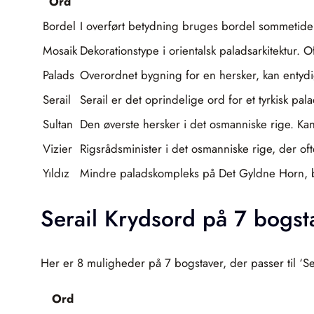
Ord
Bordel
I overført betydning bruges bordel sommetider
Mosaik
Dekorationstype i orientalsk paladsarkitektur. O
Palads
Overordnet bygning for en hersker, kan entydig
Serail
Serail er det oprindelige ord for et tyrkisk p
Sultan
Den øverste hersker i det osmanniske rige. Kan 
Vizier
Rigsrådsminister i det osmanniske rige, der ofte
Yıldız
Mindre paladskompleks på Det Gyldne Horn, bru
Serail Krydsord på 7 bogst
Her er 8 muligheder på 7 bogstaver, der passer til ‘Ser
Ord