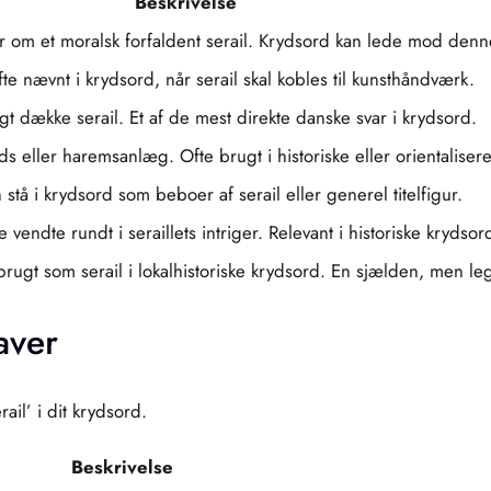
Beskrivelse
 om et moralsk forfaldent serail. Krydsord kan lede mod denne
fte nævnt i krydsord, når serail skal kobles til kunsthåndværk.
t dække serail. Et af de mest direkte danske svar i krydsord.
alads eller haremsanlæg. Ofte brugt i historiske eller oriental
stå i krydsord som beboer af serail eller generel titelfigur.
 vendte rundt i seraillets intriger. Relevant i historiske krydsor
gt som serail i lokalhistoriske krydsord. En sjælden, men legi
aver
ail’ i dit krydsord.
Beskrivelse