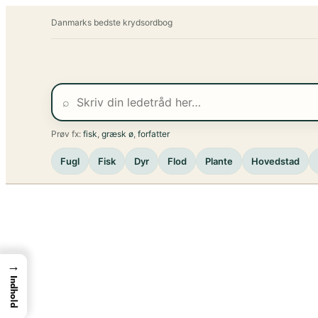
Spring
Danmarks bedste krydsordbog
til
indhold
⌕
Prøv fx:
fisk
,
græsk ø
,
forfatter
Fugl
Fisk
Dyr
Flod
Plante
Hovedstad
→
Indhold