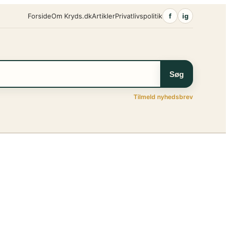
Forside
Om Kryds.dk
Artikler
Privatlivspolitik
f
ig
Søg
Tilmeld nyhedsbrev