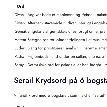
Ord
Divan
Angiver både et møblemne og rådssal i palads
Diwan
Alternativ stavemåde til divan, særligt i engels
Gemak
Singularis af gemakker, oftest brugt om et pra
Harem
Betegnelsen for kvindeafdelingen i et muslimsk
Luder
Slang for prostitueret, analogt til haremsdamer.
Pasha
Høj embedsmand under en sultan, ofte nævnt 
Saray
Det tyrkiske ord for palads eller hof. Indgår i 
Serail Krydsord på 6 bogst
Vi fandt 7 ord med 6 bogstaver, som matcher ‘Serail’.