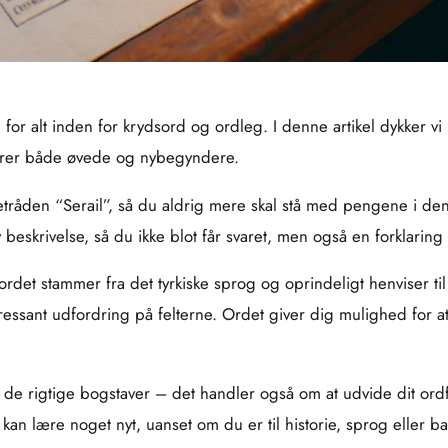
 for alt inden for krydsord og ordleg. I denne artikel dykker
drer både øvede og nybegyndere.
detråden “Serail”, så du aldrig mere skal stå med pengene i de
v beskrivelse, så du ikke blot får svaret, men også en forklari
ordet stammer fra det tyrkiske sprog og oprindeligt henviser til
ressant udfordring på felterne. Ordet giver dig mulighed for a
de rigtige bogstaver – det handler også om at udvide dit ordfor
u kan lære noget nyt, uanset om du er til historie, sprog eller 