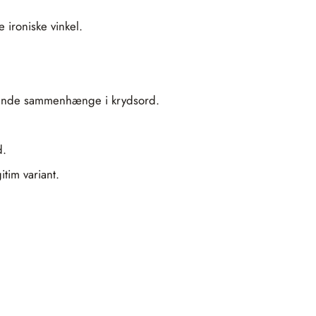
 ironiske vinkel.
iserende sammenhænge i krydsord.
d.
tim variant.