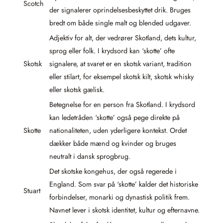
Scotch
der signalerer oprindelsesbeskyttet drik. Bruges
bredt om både single malt og blended udgaver.
Adjektiv for alt, der vedrører Skotland, dets kultur,
sprog eller folk. I krydsord kan ‘skotte’ ofte
Skotsk
signalere, at svaret er en skotsk variant, tradition
eller stilart, for eksempel skotsk kilt, skotsk whisky
eller skotsk gælisk.
Betegnelse for en person fra Skotland. I krydsord
kan ledetråden ‘skotte’ også pege direkte på
Skotte
nationaliteten, uden yderligere kontekst. Ordet
dækker både mænd og kvinder og bruges
neutralt i dansk sprogbrug.
Det skotske kongehus, der også regerede i
England. Som svar på ‘skotte’ kalder det historiske
Stuart
forbindelser, monarki og dynastisk politik frem.
Navnet lever i skotsk identitet, kultur og efternavne.