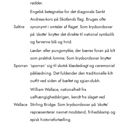
rødder.
Engelsk betegnelse for det diagonale Sankt
Andreas-kors på Skotlands flag. Bruges ofte
Saltire
synonymt i omtaler af flaget. Som krydsordssvar
på ‘skotte’ knytter det direkte til national symbolik
og farverne blå og hvid.
Læder- eller pungsmykke, der bæres foran på kilt
som praktisk lomme. Som krydsordssvar knytter
Sporran
‘sporran’ sig til skotsk klædedragt og ceremoniel
påklædning. Det fuldender den traditionelle kilt-
outfit ved siden af bæltet og sgian-dubh.
William Wallace, nationalhelt fra
uafhængighedskrigen, kendt fra slaget ved
Wallace
Stirling Bridge. Som krydsordssvar på ‘skotte’
repræsenterer navnet modstand, frihedskamp og
episk historiefortælling.