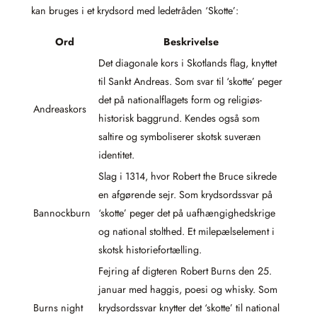
kan bruges i et krydsord med ledetråden ‘Skotte’:
Ord
Beskrivelse
Det diagonale kors i Skotlands flag, knyttet
til Sankt Andreas. Som svar til ‘skotte’ peger
det på nationalflagets form og religiøs-
Andreaskors
historisk baggrund. Kendes også som
saltire og symboliserer skotsk suveræn
identitet.
Slag i 1314, hvor Robert the Bruce sikrede
en afgørende sejr. Som krydsordssvar på
Bannockburn
‘skotte’ peger det på uafhængighedskrige
og national stolthed. Et milepælselement i
skotsk historiefortælling.
Fejring af digteren Robert Burns den 25.
januar med haggis, poesi og whisky. Som
Burns night
krydsordssvar knytter det ‘skotte’ til national