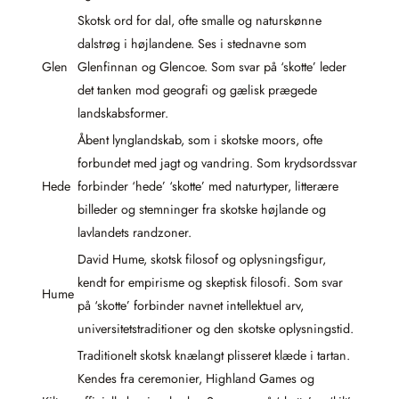
Skotsk ord for dal, ofte smalle og naturskønne
dalstrøg i højlandene. Ses i stednavne som
Glen
Glenfinnan og Glencoe. Som svar på ‘skotte’ leder
det tanken mod geografi og gælisk prægede
landskabsformer.
Åbent lynglandskab, som i skotske moors, ofte
forbundet med jagt og vandring. Som krydsordssvar
Hede
forbinder ‘hede’ ‘skotte’ med naturtyper, litterære
billeder og stemninger fra skotske højlande og
lavlandets randzoner.
David Hume, skotsk filosof og oplysningsfigur,
kendt for empirisme og skeptisk filosofi. Som svar
Hume
på ‘skotte’ forbinder navnet intellektuel arv,
universitetstraditioner og den skotske oplysningstid.
Traditionelt skotsk knælangt plisseret klæde i tartan.
Kendes fra ceremonier, Highland Games og