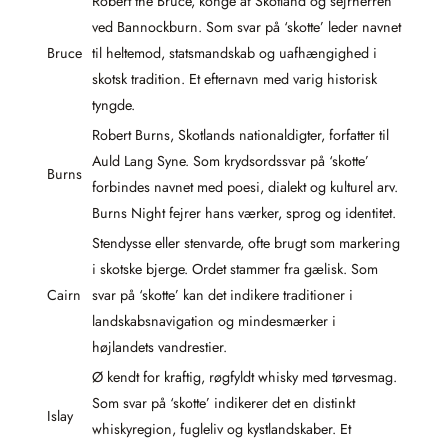
Robert the Bruce, konge af Skotland og sejrherren
ved Bannockburn. Som svar på ‘skotte’ leder navnet
Bruce
til heltemod, statsmandskab og uafhængighed i
skotsk tradition. Et efternavn med varig historisk
tyngde.
Robert Burns, Skotlands nationaldigter, forfatter til
Auld Lang Syne. Som krydsordssvar på ‘skotte’
Burns
forbindes navnet med poesi, dialekt og kulturel arv.
Burns Night fejrer hans værker, sprog og identitet.
Stendysse eller stenvarde, ofte brugt som markering
i skotske bjerge. Ordet stammer fra gælisk. Som
Cairn
svar på ‘skotte’ kan det indikere traditioner i
landskabsnavigation og mindesmærker i
højlandets vandrestier.
Ø kendt for kraftig, røgfyldt whisky med tørvesmag.
Som svar på ‘skotte’ indikerer det en distinkt
Islay
whiskyregion, fugleliv og kystlandskaber. Et