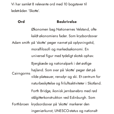
Vi har samlet 8 relevante ord med 10 bogstaver til
ledetråden ‘Skotte’.
Ord
Beskrivelse
Økonomen bag Nationernes Velstand, ofte
kaldt økonomiens fader. Som krydsordssvar
Adam smith
på ‘skotte’ peger navnet på oplysningstid,
moralfilosofi og markedsøkonomi. En
universel figur med tydeligt skotsk ophav.
Bjergkæde og nationalpark i det østlige
højland. Som svar på ‘skotte’ peger det på
Cairngorms
vilde plateauer, rensdyr og ski. Et centrum for
naturbeskyttelse og friluftsaktiviteter i Skotland.
Forth Bridge, ikonisk jernbanebro med rød
stålgitterkonstruktion ved Edinburgh. Som
Forthbroen
krydsordssvar på ‘skotte’ markerer den
ingeniørkunst, UNESCO-status og nationalt