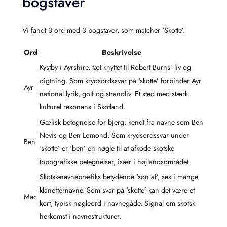
bogstaver
Vi fandt 3 ord med 3 bogstaver, som matcher ‘Skotte’.
Ord
Beskrivelse
Kystby i Ayrshire, tæt knyttet til Robert Burns’ liv og
digtning. Som krydsordssvar på ‘skotte’ forbinder Ayr
Ayr
national lyrik, golf og strandliv. Et sted med stærk
kulturel resonans i Skotland.
Gælisk betegnelse for bjerg, kendt fra navne som Ben
Nevis og Ben Lomond. Som krydsordssvar under
Ben
‘skotte’ er ‘ben’ en nøgle til at afkode skotske
topografiske betegnelser, især i højlandsområdet.
Skotsk-navnepræfiks betydende ‘søn af’, ses i mange
klanefternavne. Som svar på ‘skotte’ kan det være et
Mac
kort, typisk nøgleord i navnegåde. Signal om skotsk
herkomst i navnestrukturer.