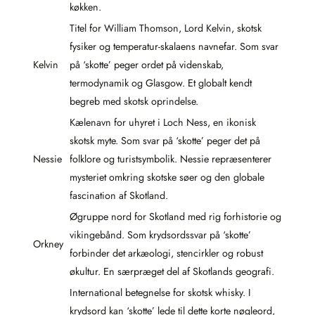
køkken.
Titel for William Thomson, Lord Kelvin, skotsk
fysiker og temperatur-skalaens navnefar. Som svar
Kelvin
på ‘skotte’ peger ordet på videnskab,
termodynamik og Glasgow. Et globalt kendt
begreb med skotsk oprindelse.
Kælenavn for uhyret i Loch Ness, en ikonisk
skotsk myte. Som svar på ‘skotte’ peger det på
Nessie
folklore og turistsymbolik. Nessie repræsenterer
mysteriet omkring skotske søer og den globale
fascination af Skotland.
Øgruppe nord for Skotland med rig forhistorie og
vikingebånd. Som krydsordssvar på ‘skotte’
Orkney
forbinder det arkæologi, stencirkler og robust
økultur. En særpræget del af Skotlands geografi.
International betegnelse for skotsk whisky. I
krydsord kan ‘skotte’ lede til dette korte nøgleord,