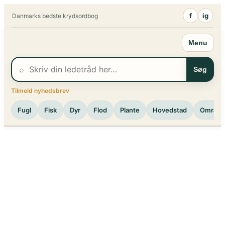
Spring
f
ig
Danmarks bedste krydsordbog
til
indhold
Menu
⌕
Søg
Tilmeld nyhedsbrev
Fugl
Fisk
Dyr
Flod
Plante
Hovedstad
Område