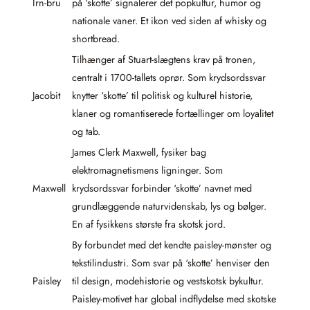
Irn-bru
på ‘skotte’ signalerer det popkultur, humor og
nationale vaner. Et ikon ved siden af whisky og
shortbread.
Tilhænger af Stuart-slægtens krav på tronen,
centralt i 1700-tallets oprør. Som krydsordssvar
Jacobit
knytter ‘skotte’ til politisk og kulturel historie,
klaner og romantiserede fortællinger om loyalitet
og tab.
James Clerk Maxwell, fysiker bag
elektromagnetismens ligninger. Som
Maxwell
krydsordssvar forbinder ‘skotte’ navnet med
grundlæggende naturvidenskab, lys og bølger.
En af fysikkens største fra skotsk jord.
By forbundet med det kendte paisley-mønster og
tekstilindustri. Som svar på ‘skotte’ henviser den
Paisley
til design, modehistorie og vestskotsk bykultur.
Paisley-motivet har global indflydelse med skotske