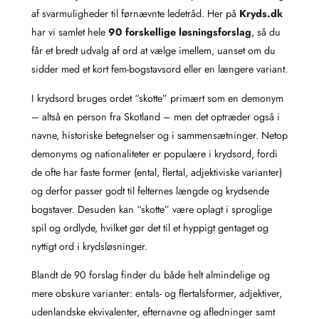
af svarmuligheder til førnævnte ledetråd. Her på
Kryds.dk
har vi samlet hele
90 forskellige løsningsforslag
, så du
får et bredt udvalg af ord at vælge imellem, uanset om du
sidder med et kort fem-bogstavsord eller en længere variant.
I krydsord bruges ordet “skotte” primært som en demonym
– altså en person fra Skotland – men det optræder også i
navne, historiske betegnelser og i sammensætninger. Netop
demonyms og nationaliteter er populære i krydsord, fordi
de ofte har faste former (ental, flertal, adjektiviske varianter)
og derfor passer godt til felternes længde og krydsende
bogstaver. Desuden kan “skotte” være oplagt i sproglige
spil og ordlyde, hvilket gør det til et hyppigt gentaget og
nyttigt ord i krydsløsninger.
Blandt de 90 forslag finder du både helt almindelige og
mere obskure varianter: entals- og flertalsformer, adjektiver,
udenlandske ekvivalenter, efternavne og afledninger samt