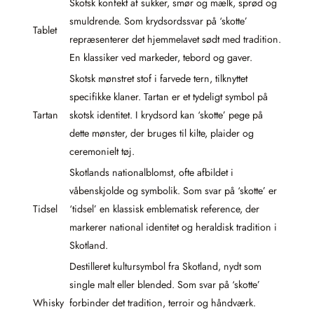
Skotsk konfekt af sukker, smør og mælk, sprød og
smuldrende. Som krydsordssvar på ‘skotte’
Tablet
repræsenterer det hjemmelavet sødt med tradition.
En klassiker ved markeder, tebord og gaver.
Skotsk mønstret stof i farvede tern, tilknyttet
specifikke klaner. Tartan er et tydeligt symbol på
Tartan
skotsk identitet. I krydsord kan ‘skotte’ pege på
dette mønster, der bruges til kilte, plaider og
ceremonielt tøj.
Skotlands nationalblomst, ofte afbildet i
våbenskjolde og symbolik. Som svar på ‘skotte’ er
Tidsel
‘tidsel’ en klassisk emblematisk reference, der
markerer national identitet og heraldisk tradition i
Skotland.
Destilleret kultursymbol fra Skotland, nydt som
single malt eller blended. Som svar på ‘skotte’
Whisky
forbinder det tradition, terroir og håndværk.