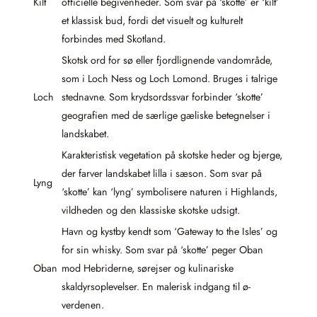
Kilt
officielle begivenheder. Som svar på ‘skotte’ er ‘kilt’
et klassisk bud, fordi det visuelt og kulturelt
forbindes med Skotland.
Skotsk ord for sø eller fjordlignende vandområde,
som i Loch Ness og Loch Lomond. Bruges i talrige
Loch
stednavne. Som krydsordssvar forbinder ‘skotte’
geografien med de særlige gæliske betegnelser i
landskabet.
Karakteristisk vegetation på skotske heder og bjerge,
der farver landskabet lilla i sæson. Som svar på
Lyng
‘skotte’ kan ‘lyng’ symbolisere naturen i Highlands,
vildheden og den klassiske skotske udsigt.
Havn og kystby kendt som ‘Gateway to the Isles’ og
for sin whisky. Som svar på ‘skotte’ peger Oban
Oban
mod Hebriderne, sørejser og kulinariske
skaldyrsoplevelser. En malerisk indgang til ø-
verdenen.