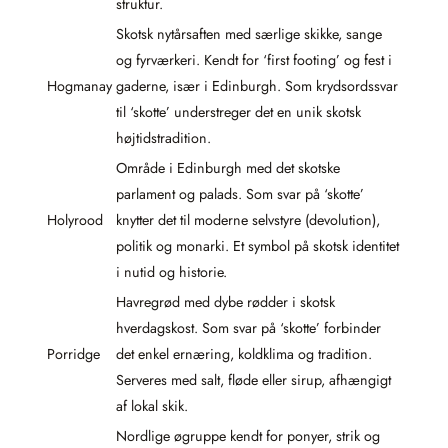
struktur.
Skotsk nytårsaften med særlige skikke, sange
og fyrværkeri. Kendt for ‘first footing’ og fest i
Hogmanay
gaderne, især i Edinburgh. Som krydsordssvar
til ‘skotte’ understreger det en unik skotsk
højtidstradition.
Område i Edinburgh med det skotske
parlament og palads. Som svar på ‘skotte’
Holyrood
knytter det til moderne selvstyre (devolution),
politik og monarki. Et symbol på skotsk identitet
i nutid og historie.
Havregrød med dybe rødder i skotsk
hverdagskost. Som svar på ‘skotte’ forbinder
Porridge
det enkel ernæring, koldklima og tradition.
Serveres med salt, fløde eller sirup, afhængigt
af lokal skik.
Nordlige øgruppe kendt for ponyer, strik og