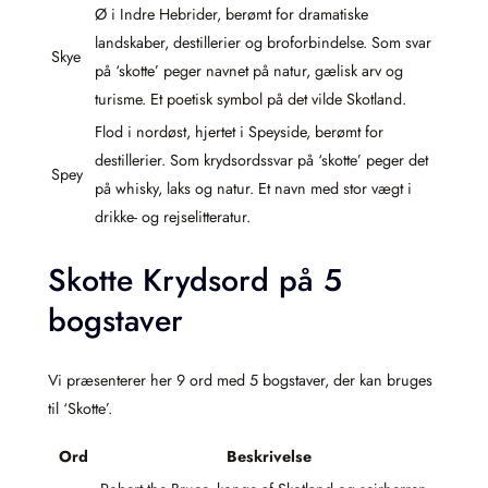
Ø i Indre Hebrider, berømt for dramatiske
landskaber, destillerier og broforbindelse. Som svar
Skye
på ‘skotte’ peger navnet på natur, gælisk arv og
turisme. Et poetisk symbol på det vilde Skotland.
Flod i nordøst, hjertet i Speyside, berømt for
destillerier. Som krydsordssvar på ‘skotte’ peger det
Spey
på whisky, laks og natur. Et navn med stor vægt i
drikke- og rejselitteratur.
Skotte Krydsord på 5
bogstaver
Vi præsenterer her 9 ord med 5 bogstaver, der kan bruges
til ‘Skotte’.
Ord
Beskrivelse