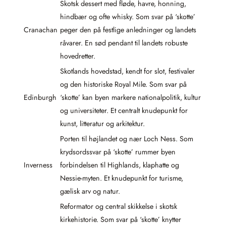
Skotsk dessert med fløde, havre, honning,
hindbær og ofte whisky. Som svar på ‘skotte’
Cranachan
peger den på festlige anledninger og landets
råvarer. En sød pendant til landets robuste
hovedretter.
Skotlands hovedstad, kendt for slot, festivaler
og den historiske Royal Mile. Som svar på
Edinburgh
‘skotte’ kan byen markere nationalpolitik, kultur
og universiteter. Et centralt knudepunkt for
kunst, litteratur og arkitektur.
Porten til højlandet og nær Loch Ness. Som
krydsordssvar på ‘skotte’ rummer byen
Inverness
forbindelsen til Highlands, klaphatte og
Nessie-myten. Et knudepunkt for turisme,
gælisk arv og natur.
Reformator og central skikkelse i skotsk
kirkehistorie. Som svar på ‘skotte’ knytter