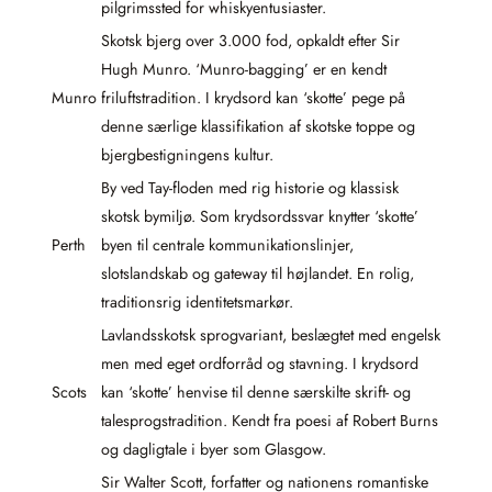
pilgrimssted for whiskyentusiaster.
Skotsk bjerg over 3.000 fod, opkaldt efter Sir
Hugh Munro. ‘Munro-bagging’ er en kendt
Munro
friluftstradition. I krydsord kan ‘skotte’ pege på
denne særlige klassifikation af skotske toppe og
bjergbestigningens kultur.
By ved Tay-floden med rig historie og klassisk
skotsk bymiljø. Som krydsordssvar knytter ‘skotte’
Perth
byen til centrale kommunikationslinjer,
slotslandskab og gateway til højlandet. En rolig,
traditionsrig identitetsmarkør.
Lavlandsskotsk sprogvariant, beslægtet med engelsk
men med eget ordforråd og stavning. I krydsord
Scots
kan ‘skotte’ henvise til denne særskilte skrift- og
talesprogstradition. Kendt fra poesi af Robert Burns
og dagligtale i byer som Glasgow.
Sir Walter Scott, forfatter og nationens romantiske