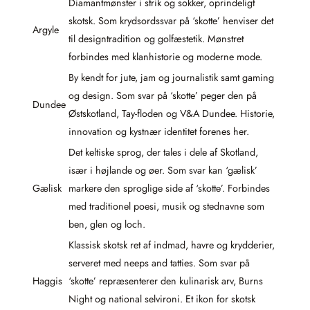
Diamantmønster i strik og sokker, oprindeligt
skotsk. Som krydsordssvar på ‘skotte’ henviser det
Argyle
til designtradition og golfæstetik. Mønstret
forbindes med klanhistorie og moderne mode.
By kendt for jute, jam og journalistik samt gaming
og design. Som svar på ‘skotte’ peger den på
Dundee
Østskotland, Tay-floden og V&A Dundee. Historie,
innovation og kystnær identitet forenes her.
Det keltiske sprog, der tales i dele af Skotland,
især i højlande og øer. Som svar kan ‘gælisk’
Gælisk
markere den sproglige side af ‘skotte’. Forbindes
med traditionel poesi, musik og stednavne som
ben, glen og loch.
Klassisk skotsk ret af indmad, havre og krydderier,
serveret med neeps and tatties. Som svar på
Haggis
‘skotte’ repræsenterer den kulinarisk arv, Burns
Night og national selvironi. Et ikon for skotsk