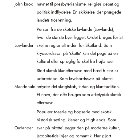
John knox
navnet til presbyterianisme, religiøs debat og
politisk indflydelse. En skikkelse, der prægede
landets trosretning.
Person fra de skotske lavlande (Lowlands),
hvor de største byer ligger. Ordet bruges for at
Lowlander
skelne regionalt inden for Skotland. Som
krydsordssvar på ‘skotte’ kan det pege på en
kulturel eller sproglig forskel fra højlandet.
Stort skotsk klanefternavn med bred historisk
udbredelse. Som krydsordssvar på ‘skotte’
Macdonald
antyder det slægtskab, tartan og klantradition.
Et navn, der ofte bruges som arketypisk skotsk
efternavn.
Populær tv-serie og bogserie med skotsk
historisk setting, klaner og Highlands. Som
Outlander
svar på ‘skotte’ peger den på moderne kultur,
Jacobite-tidslinjer og romantik. Har gjort