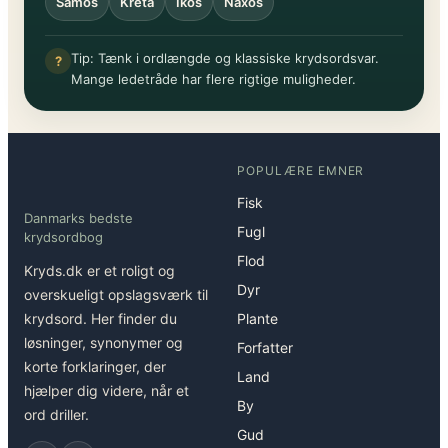
Samos
Kreta
Ikos
Naxos
Tip: Tænk i ordlængde og klassiske krydsordsvar.
?
Mange ledetråde har flere rigtige muligheder.
POPULÆRE EMNER
Fisk
Danmarks bedste
Fugl
krydsordbog
Flod
Kryds.dk er et roligt og
Dyr
overskueligt opslagsværk til
krydsord. Her finder du
Plante
løsninger, synonymer og
Forfatter
korte forklaringer, der
Land
hjælper dig videre, når et
By
ord driller.
Gud