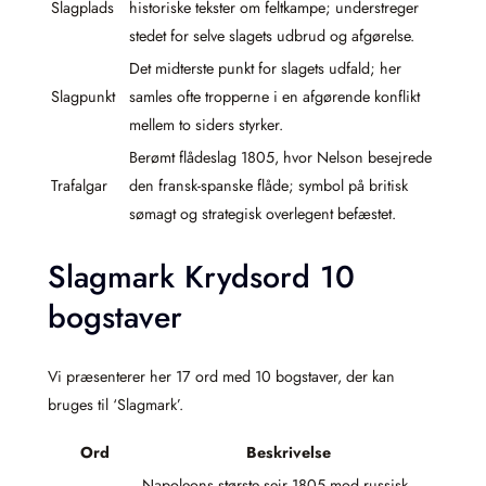
Slagplads
historiske tekster om feltkampe; understreger
stedet for selve slagets udbrud og afgørelse.
Det midterste punkt for slagets udfald; her
Slagpunkt
samles ofte tropperne i en afgørende konflikt
mellem to siders styrker.
Berømt flådeslag 1805, hvor Nelson besejrede
Trafalgar
den fransk-spanske flåde; symbol på britisk
sømagt og strategisk overlegent befæstet.
Slagmark Krydsord 10
bogstaver
Vi præsenterer her 17 ord med 10 bogstaver, der kan
bruges til ‘Slagmark’.
Ord
Beskrivelse
Napoleons største sejr 1805 mod russisk-