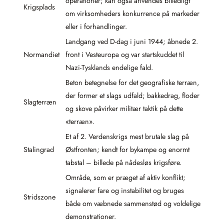
operationer; kan også anvendes billedligt
Krigsplads
om virksomheders konkurrence på markeder
eller i forhandlinger.
Landgang ved D-dag i juni 1944; åbnede 2.
Normandiet
front i Vesteuropa og var startskuddet til
Nazi-Tysklands endelige fald.
Beton betegnelse for det geografiske terræn,
der former et slags udfald; bakkedrag, floder
Slagterræn
og skove påvirker militær taktik på dette
«terræn».
Et af 2. Verdenskrigs mest brutale slag på
Stalingrad
Østfronten; kendt for bykampe og enormt
tabstal – billede på nådesløs krigsføre.
Område, som er præget af aktiv konflikt;
signalerer fare og instabilitet og bruges
Stridszone
både om væbnede sammenstød og voldelige
demonstrationer.