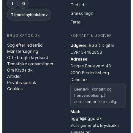
f
ig
Gudinde
Græsk tegn
Tilmeld nyhedsbrev
Fartøj
BRUG KRYDS.DK
KONTAKT & UDGIVER
Søg efter ledetråd
Udgiver:
BGGD Digital
Mønstersøgning
CVR: 34482853
Ofte brugt i krydsord
Adresse:
Tematiske ordsamlinger
Dalgas Boulevard 48
Om Kryds.dk
2000 Frederiksberg
Artikler
Danmark
Privatlivspolitik
Cookies
Bemærk: Kontakt og
henvendelser på
adressen er ikke mulig.
Mail:
bggd@bggd.dk
Skriv gerne
att: kryds.dk
i
emnefeltet.