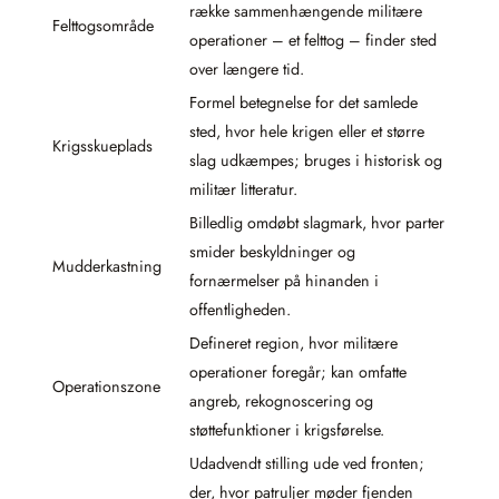
række sammenhængende militære
Felttogsområde
operationer – et felttog – finder sted
over længere tid.
Formel betegnelse for det samlede
sted, hvor hele krigen eller et større
Krigsskueplads
slag udkæmpes; bruges i historisk og
militær litteratur.
Billedlig omdøbt slagmark, hvor parter
smider beskyldninger og
Mudderkastning
fornærmelser på hinanden i
offentligheden.
Defineret region, hvor militære
operationer foregår; kan omfatte
Operationszone
angreb, rekognoscering og
støttefunktioner i krigsførelse.
Udadvendt stilling ude ved fronten;
der, hvor patruljer møder fjenden