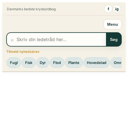
Spring
f
ig
Danmarks bedste krydsordbog
til
indhold
Menu
⌕
Søg
Tilmeld nyhedsbrev
Fugl
Fisk
Dyr
Flod
Plante
Hovedstad
Område