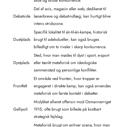
skue og brutal konkurrence.
Del af avis, magasin eller web, dedikeret til
Debatside
læserbreve og debatindlæg; kan hurtigt blive
intens stridszone.
Specifik lokalitet til én-til-én-kampe, historisk
Duelplads
brugt til adelsdueller; kan også bruges
billedligt om to rivaler i skarp konkurrence.
Sted, hvor man mødes til dyst i sport, e-sport
Dystplads
eller tænkt metaforisk om ideologiske
sammenstød og personlige konflikter.
Et område ved fronten, hvor tropper er
Frontfelt
engageret i direkte kamp; kan også anvendes
metaforisk om første kontakt i debatter.
Mislykket allieret offensiv mod Osmannerriget
Gallipoli
1915; ofte brugt som billede på kostbart
strategisk fejlslag.
Metaforisk brugt om enhver scene, hvor man