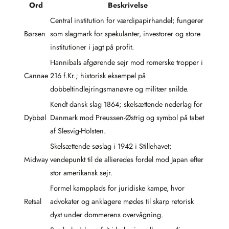
Ord
Beskrivelse
Central institution for værdipapirhandel; fungerer
Børsen
som slagmark for spekulanter, investorer og store
institutioner i jagt på profit.
Hannibals afgørende sejr mod romerske tropper i
Cannae
216 f.Kr.; historisk eksempel på
dobbeltindlejringsmanøvre og militær snilde.
Kendt dansk slag 1864; skelsættende nederlag for
Dybbøl
Danmark mod Preussen-Østrig og symbol på tabet
af Slesvig-Holsten.
Skelsættende søslag i 1942 i Stillehavet;
Midway
vendepunkt til de allieredes fordel mod Japan efter
stor amerikansk sejr.
Formel kampplads for juridiske kampe, hvor
Retsal
advokater og anklagere mødes til skarp retorisk
dyst under dommerens overvågning.