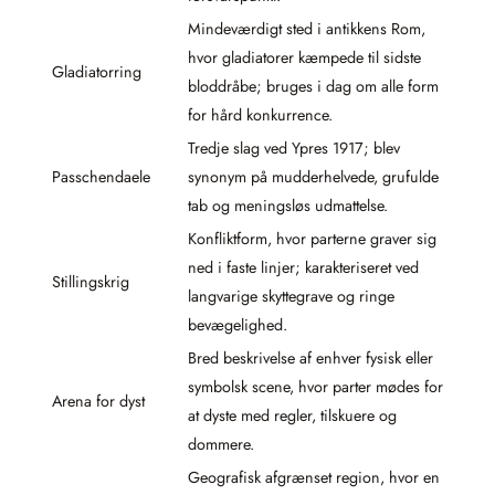
Mindeværdigt sted i antikkens Rom,
hvor gladiatorer kæmpede til sidste
Gladiatorring
bloddråbe; bruges i dag om alle form
for hård konkurrence.
Tredje slag ved Ypres 1917; blev
Passchendaele
synonym på mudderhelvede, grufulde
tab og meningsløs udmattelse.
Konfliktform, hvor parterne graver sig
ned i faste linjer; karakteriseret ved
Stillingskrig
langvarige skyttegrave og ringe
bevægelighed.
Bred beskrivelse af enhver fysisk eller
symbolsk scene, hvor parter mødes for
Arena for dyst
at dyste med regler, tilskuere og
dommere.
Geografisk afgrænset region, hvor en