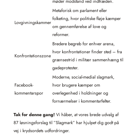
møder modstand ved indtræden.
Metaforisk om parlament eller
folketing, hvor politiske fløje kæmper
Lovgivningskammer
om gennemførelse af love og
reformer.
Bredere begreb for enhver arena,
hvor konfrontationer finder sted – fra
Konfrontationszone
grænsestrid i militær sammenhæng til
gadeprotester.
Moderne, social-medial slagmark,
Facebook-
hvor brugere kæmper om
kommentarspor
overlegenhed i holdninger og
fornærmelser i kommentarfelter.
Tak for denne gang!
Vi håber, at vores brede udvalg af
87 løsningsforslag til ”Slagmark” har hjulpet dig godt på
vej i krydsordets udfordringer.