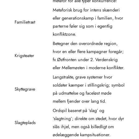
metafor for alle typer konkurrence!
Metaforisk brug for intens skænderi
eller generationskamp i familien, hvor
Familietræt
parterne føler sig som i egentlig
konfliktzone.
Betegner den overordnede region,
hvor en eller flere kampagner foregår;
Krigsteater
fx Østfronten under 2. Verdenskrig
eller Mellemøsten i moderne konflikter.
Langstrakte, grave systemer hvor
soldater kæmper i stillingskrig; symbol
Skyttegrave
på udmattelse og faceløst møde
mellem fjender over lang tid.
Ordspil baseret på ‘slag’ og
‘slagtning’; direkte om stedet, hvor dyr
Slagteplads
slås ihjel, men også billedligt om
ødelæggende kampsituationer.