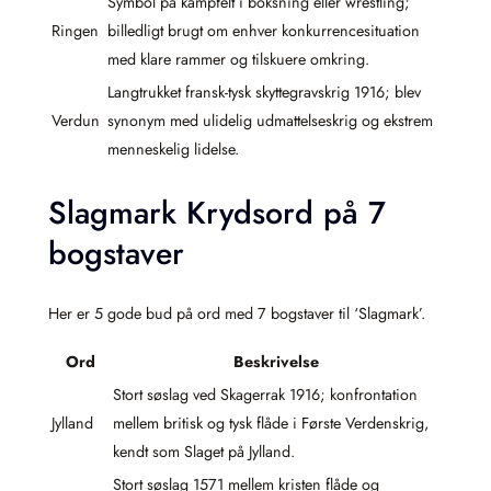
Symbol på kampfelt i boksning eller wrestling;
Ringen
billedligt brugt om enhver konkurrencesituation
med klare rammer og tilskuere omkring.
Langtrukket fransk-tysk skyttegravskrig 1916; blev
Verdun
synonym med ulidelig udmattelseskrig og ekstrem
menneskelig lidelse.
Slagmark Krydsord på 7
bogstaver
Her er 5 gode bud på ord med 7 bogstaver til ‘Slagmark’.
Ord
Beskrivelse
Stort søslag ved Skagerrak 1916; konfrontation
Jylland
mellem britisk og tysk flåde i Første Verdenskrig,
kendt som Slaget på Jylland.
Stort søslag 1571 mellem kristen flåde og