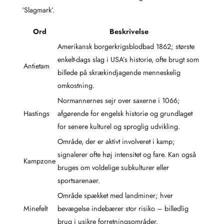
‘Slagmark’.
Ord
Beskrivelse
Amerikansk borgerkrigsblodbad 1862; største
enkelt-dags slag i USA’s historie, ofte brugt som
Antietam
billede på skrækindjagende menneskelig
omkostning.
Normannernes sejr over saxerne i 1066;
Hastings
afgørende for engelsk historie og grundlaget
for senere kulturel og sproglig udvikling.
Område, der er aktivt involveret i kamp;
signalerer ofte høj intensitet og fare. Kan også
Kampzone
bruges om voldelige subkulturer eller
sportsarenaer.
Område spækket med landminer; hver
Minefelt
bevægelse indebærer stor risiko – billedlig
brug i usikre forretningsområder.