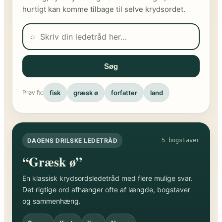
hurtigt kan komme tilbage til selve krydsordet.
⌕
Søg
fisk
græsk ø
forfatter
land
Prøv fx:
DAGENS DRILSKE LEDETRÅD
5 bogstaver
“Græsk ø”
En klassisk krydsordsledetråd med flere mulige svar.
Det rigtige ord afhænger ofte af længde, bogstaver
og sammenhæng.