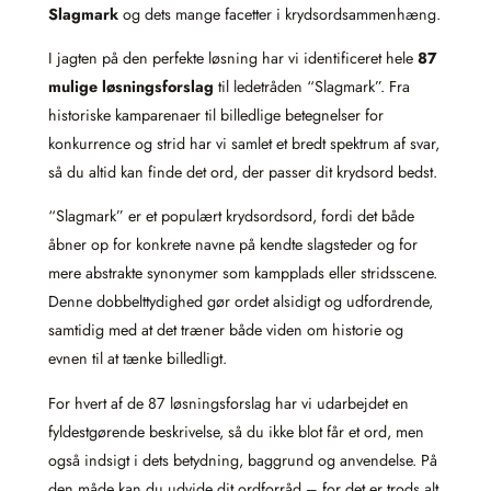
Slagmark
og dets mange facetter i krydsordsammenhæng.
I jagten på den perfekte løsning har vi identificeret hele
87
mulige løsningsforslag
til ledetråden “Slagmark”. Fra
historiske kamparenaer til billedlige betegnelser for
konkurrence og strid har vi samlet et bredt spektrum af svar,
så du altid kan finde det ord, der passer dit krydsord bedst.
“Slagmark” er et populært krydsordsord, fordi det både
åbner op for konkrete navne på kendte slagsteder og for
mere abstrakte synonymer som kampplads eller stridsscene.
Denne dobbelttydighed gør ordet alsidigt og udfordrende,
samtidig med at det træner både viden om historie og
evnen til at tænke billedligt.
For hvert af de 87 løsningsforslag har vi udarbejdet en
fyldestgørende beskrivelse, så du ikke blot får et ord, men
også indsigt i dets betydning, baggrund og anvendelse. På
den måde kan du udvide dit ordforråd – for det er trods alt