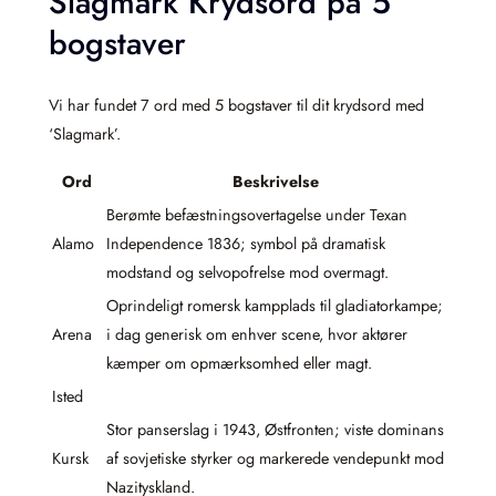
Slagmark Krydsord på 5
bogstaver
Vi har fundet 7 ord med 5 bogstaver til dit krydsord med
‘Slagmark’.
Ord
Beskrivelse
Berømte befæstningsovertagelse under Texan
Alamo
Independence 1836; symbol på dramatisk
modstand og selvopofrelse mod overmagt.
Oprindeligt romersk kampplads til gladiatorkampe;
Arena
i dag generisk om enhver scene, hvor aktører
kæmper om opmærksomhed eller magt.
Isted
Stor panserslag i 1943, Østfronten; viste dominans
Kursk
af sovjetiske styrker og markerede vendepunkt mod
Nazityskland.