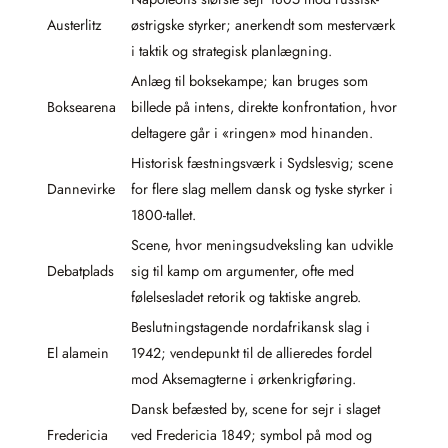
Austerlitz
østrigske styrker; anerkendt som mesterværk
i taktik og strategisk planlægning.
Anlæg til boksekampe; kan bruges som
Boksearena
billede på intens, direkte konfrontation, hvor
deltagere går i «ringen» mod hinanden.
Historisk fæstningsværk i Sydslesvig; scene
Dannevirke
for flere slag mellem dansk og tyske styrker i
1800-tallet.
Scene, hvor meningsudveksling kan udvikle
Debatplads
sig til kamp om argumenter, ofte med
følelsesladet retorik og taktiske angreb.
Beslutningstagende nordafrikansk slag i
El alamein
1942; vendepunkt til de allieredes fordel
mod Aksemagterne i ørkenkrigføring.
Dansk befæsted by, scene for sejr i slaget
Fredericia
ved Fredericia 1849; symbol på mod og