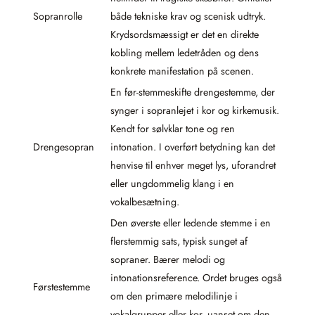
Sopranrolle
både tekniske krav og scenisk udtryk.
Krydsordsmæssigt er det en direkte
kobling mellem ledetråden og dens
konkrete manifestation på scenen.
En før-stemmeskifte drengestemme, der
synger i sopranlejet i kor og kirkemusik.
Kendt for sølvklar tone og ren
Drengesopran
intonation. I overført betydning kan det
henvise til enhver meget lys, uforandret
eller ungdommelig klang i en
vokalbesætning.
Den øverste eller ledende stemme i en
flerstemmig sats, typisk sunget af
sopraner. Bærer melodi og
intonationsreference. Ordet bruges også
Førstestemme
om den primære melodilinje i
vokalgrupper eller kor, uanset om den