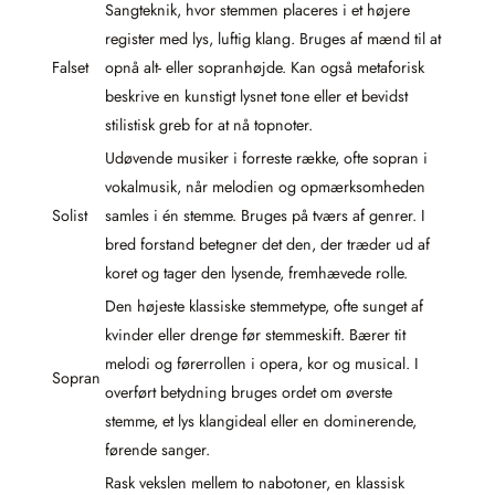
Sangteknik, hvor stemmen placeres i et højere
register med lys, luftig klang. Bruges af mænd til at
Falset
opnå alt- eller sopranhøjde. Kan også metaforisk
beskrive en kunstigt lysnet tone eller et bevidst
stilistisk greb for at nå topnoter.
Udøvende musiker i forreste række, ofte sopran i
vokalmusik, når melodien og opmærksomheden
Solist
samles i én stemme. Bruges på tværs af genrer. I
bred forstand betegner det den, der træder ud af
koret og tager den lysende, fremhævede rolle.
Den højeste klassiske stemmetype, ofte sunget af
kvinder eller drenge før stemmeskift. Bærer tit
melodi og førerrollen i opera, kor og musical. I
Sopran
overført betydning bruges ordet om øverste
stemme, et lys klangideal eller en dominerende,
førende sanger.
Rask vekslen mellem to nabotoner, en klassisk