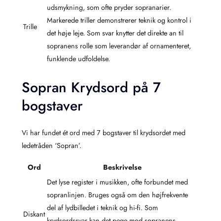
udsmykning, som ofte pryder sopranarier.
Markerede triller demonstrerer teknik og kontrol i
Trille
det høje leje. Som svar knytter det direkte an til
sopranens rolle som leverandør af ornamenteret,
funklende udfoldelse.
Sopran Krydsord på 7
bogstaver
Vi har fundet ét ord med 7 bogstaver til krydsordet med
ledetråden ‘Sopran’.
Ord
Beskrivelse
Det lyse register i musikken, ofte forbundet med
sopranlinjen. Bruges også om den højfrekvente
del af lydbilledet i teknik og hi-fi. Som
Diskant
krydsordssvar kan det pege mod sopranens