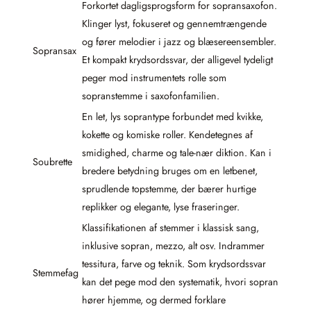
Forkortet dagligsprogsform for sopransaxofon.
Klinger lyst, fokuseret og gennemtrængende
og fører melodier i jazz og blæsereensembler.
Sopransax
Et kompakt krydsordssvar, der alligevel tydeligt
peger mod instrumentets rolle som
sopranstemme i saxofonfamilien.
En let, lys soprantype forbundet med kvikke,
kokette og komiske roller. Kendetegnes af
smidighed, charme og tale-nær diktion. Kan i
Soubrette
bredere betydning bruges om en letbenet,
sprudlende topstemme, der bærer hurtige
replikker og elegante, lyse fraseringer.
Klassifikationen af stemmer i klassisk sang,
inklusive sopran, mezzo, alt osv. Indrammer
tessitura, farve og teknik. Som krydsordssvar
Stemmefag
kan det pege mod den systematik, hvori sopran
hører hjemme, og dermed forklare