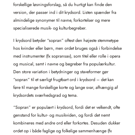
forskellige løsningsforslag, så du hurtigt kan finde den
version, der passer ind i dit krydsord. Listen spænder fra
almindelige synonymer til navne, forkortelser og mere
specialiserede musik- og kulturbegreber.
I krydsord betyder “sopran” oftest den højeste stemmetype
hos kvinder eller børn, men ordet bruges også i forbindelse
med instrumenter (fx sopransax), som titel eller rolle i opera
og musical, samt i navne og begreber fra populærkultur.
Den store variation i betydninger og staveformer gør
“sopran” til et særligt frugtbart ord i krydsord – det kan
føre til mange forskellige korte og lange svar, afhængig af
krydsordets sværhedsgrad og tema.
“Sopran” er populært i krydsord, fordi det er velkendt, ofte
genstand for kultur- og musikviden, og fordi det nemt
kombineres med andre ord eller forkortes. Desuden dukker
ordet op i både faglige og folkelige sammenhænge (fx