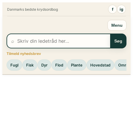
Spring
f
ig
Danmarks bedste krydsordbog
til
indhold
Menu
⌕
Søg
Tilmeld nyhedsbrev
Fugl
Fisk
Dyr
Flod
Plante
Hovedstad
Område