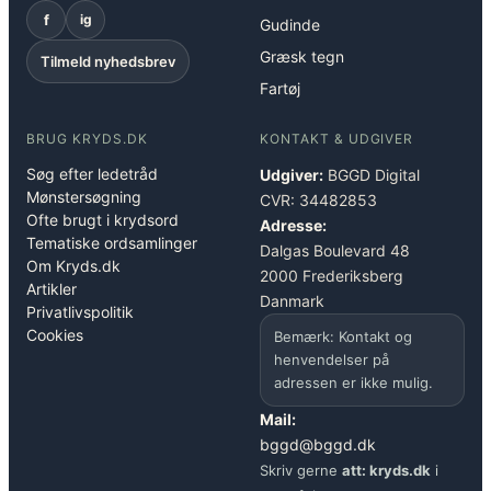
f
ig
Gudinde
Græsk tegn
Tilmeld nyhedsbrev
Fartøj
BRUG KRYDS.DK
KONTAKT & UDGIVER
Søg efter ledetråd
Udgiver:
BGGD Digital
Mønstersøgning
CVR: 34482853
Ofte brugt i krydsord
Adresse:
Tematiske ordsamlinger
Dalgas Boulevard 48
Om Kryds.dk
2000 Frederiksberg
Artikler
Danmark
Privatlivspolitik
Cookies
Bemærk: Kontakt og
henvendelser på
adressen er ikke mulig.
Mail:
bggd@bggd.dk
Skriv gerne
att: kryds.dk
i