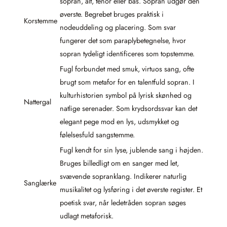
sopran, alt, tenor eller bas. Sopran udgør den
øverste. Begrebet bruges praktisk i
Korstemme
nodeuddeling og placering. Som svar
fungerer det som paraplybetegnelse, hvor
sopran tydeligt identificeres som topstemme.
Fugl forbundet med smuk, virtuos sang, ofte
brugt som metafor for en talentfuld sopran. I
kulturhistorien symbol på lyrisk skønhed og
Nattergal
natlige serenader. Som krydsordssvar kan det
elegant pege mod en lys, udsmykket og
følelsesfuld sangstemme.
Fugl kendt for sin lyse, jublende sang i højden.
Bruges billedligt om en sanger med let,
svævende sopranklang. Indikerer naturlig
Sanglærke
musikalitet og lysføring i det øverste register. Et
poetisk svar, når ledetråden sopran søges
udlagt metaforisk.