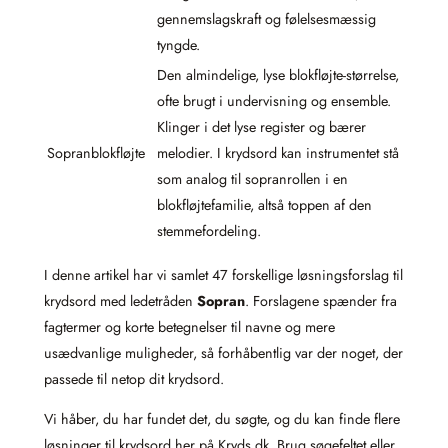
gennemslagskraft og følelsesmæssig
tyngde.
Den almindelige, lyse blokfløjte-størrelse,
ofte brugt i undervisning og ensemble.
Klinger i det lyse register og bærer
Sopranblokfløjte
melodier. I krydsord kan instrumentet stå
som analog til sopranrollen i en
blokfløjtefamilie, altså toppen af den
stemmefordeling.
I denne artikel har vi samlet 47 forskellige løsningsforslag til
krydsord med ledetråden
Sopran
. Forslagene spænder fra
fagtermer og korte betegnelser til navne og mere
usædvanlige muligheder, så forhåbentlig var der noget, der
passede til netop dit krydsord.
Vi håber, du har fundet det, du søgte, og du kan finde flere
løsninger til krydsord her på Kryds.dk. Brug søgefeltet eller