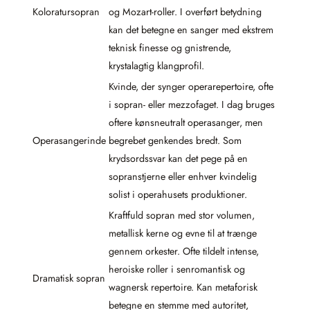
Koloratursopran
og Mozart-roller. I overført betydning
kan det betegne en sanger med ekstrem
teknisk finesse og gnistrende,
krystalagtig klangprofil.
Kvinde, der synger operarepertoire, ofte
i sopran- eller mezzofaget. I dag bruges
oftere kønsneutralt operasanger, men
Operasangerinde
begrebet genkendes bredt. Som
krydsordssvar kan det pege på en
sopranstjerne eller enhver kvindelig
solist i operahusets produktioner.
Kraftfuld sopran med stor volumen,
metallisk kerne og evne til at trænge
gennem orkester. Ofte tildelt intense,
heroiske roller i senromantisk og
Dramatisk sopran
wagnersk repertoire. Kan metaforisk
betegne en stemme med autoritet,