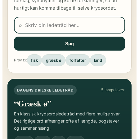
forslag, synonymer og korte forklaringer, så du
hurtigt kan komme tilbage til selve krydsordet.
⌕
Søg
fisk
græsk ø
forfatter
land
Prøv fx:
DAGENS DRILSKE LEDETRÅD
5 bogstaver
“Græsk ø”
En klassisk krydsordsledetråd med flere mulige svar.
Det rigtige ord afhænger ofte af længde, bogstaver
og sammenhæng.