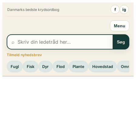
Spring
f
ig
Danmarks bedste krydsordbog
til
indhold
Menu
⌕
Søg
Tilmeld nyhedsbrev
Fugl
Fisk
Dyr
Flod
Plante
Hovedstad
Område