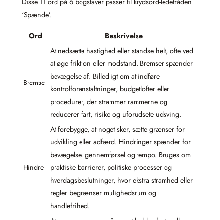
Disse 11 ord på 6 bogstaver passer til krydsord-ledetråden
‘Spænde’.
Ord
Beskrivelse
At nedsætte hastighed eller standse helt, ofte ved
at øge friktion eller modstand. Bremser spænder
bevægelse af. Billedligt om at indføre
Bremse
kontrolforanstaltninger, budgetlofter eller
procedurer, der strammer rammerne og
reducerer fart, risiko og uforudsete udsving.
At forebygge, at noget sker, sætte grænser for
udvikling eller adfærd. Hindringer spænder for
bevægelse, gennemførsel og tempo. Bruges om
Hindre
praktiske barrierer, politiske processer og
hverdagsbeslutninger, hvor ekstra stramhed eller
regler begrænser mulighedsrum og
handlefrihed.