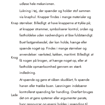
udløse hele mekanismen.
Lukning i tøj, der spænder og holder stof sammen
via knaphul. Knapper findes i mange materialer og
Knap
størrelser. Billedligt: at have knapperne at trykke på;
at knapper strammer, symboliserer kontrol, orden og
fastholdelse uden nødvendigvis at låse fuldstændigt.
Buet fastgørelsesdel, der kan holde, hænge eller
spænde noget op. Findes i mange størrelser og
anvendelser: værksted, køkken, maritimt. Billedligt: at
Krog
få nogen på krogen, at hænge noget op, eller at
fastholde opmærksomhed gennem en stærk
indledning.
At spænde og gøre et våben skudklart, fx spænde
hanen eller trække buen. Læsningen indebærer
kontrolleret spænding før handling. Overført bruges
Lade
det om at gøre systemer eller argumenter parate,
hvor ressourcer og energi holdes i spænding til