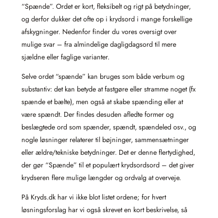
“Spænde”. Ordet er kort, fleksibelt og rigt på betydninger,
og derfor dukker det ofte op i krydsord i mange forskellige
afskygninger. Nedenfor finder du vores oversigt over
mulige svar – fra almindelige dagligdagsord til mere
sjældne eller faglige varianter.
Selve ordet “spænde” kan bruges som både verbum og
substantiv: det kan betyde at fastgøre eller stramme noget (fx
spænde et bælte), men også at skabe spænding eller at
være spændt. Der findes desuden afledte former og
beslægtede ord som spænder, spændt, spændeled osv., og
nogle løsninger relaterer til bøjninger, sammensætninger
eller ældre/tekniske betydninger. Det er denne flertydighed,
der gør “Spænde” til et populært krydsordsord – det giver
krydseren flere mulige længder og ordvalg at overveje.
På Kryds.dk har vi ikke blot listet ordene; for hvert
løsningsforslag har vi også skrevet en kort beskrivelse, så