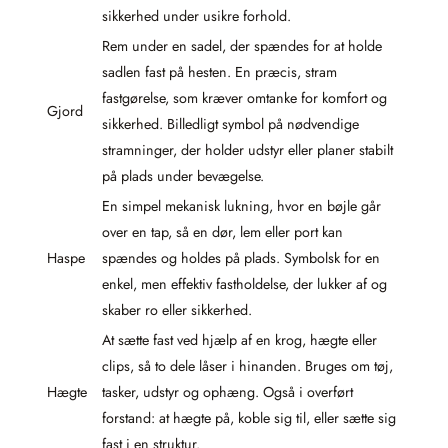
sikkerhed under usikre forhold.
Rem under en sadel, der spændes for at holde
sadlen fast på hesten. En præcis, stram
fastgørelse, som kræver omtanke for komfort og
Gjord
sikkerhed. Billedligt symbol på nødvendige
stramninger, der holder udstyr eller planer stabilt
på plads under bevægelse.
En simpel mekanisk lukning, hvor en bøjle går
over en tap, så en dør, lem eller port kan
Haspe
spændes og holdes på plads. Symbolsk for en
enkel, men effektiv fastholdelse, der lukker af og
skaber ro eller sikkerhed.
At sætte fast ved hjælp af en krog, hægte eller
clips, så to dele låser i hinanden. Bruges om tøj,
Hægte
tasker, udstyr og ophæng. Også i overført
forstand: at hægte på, koble sig til, eller sætte sig
fast i en struktur.