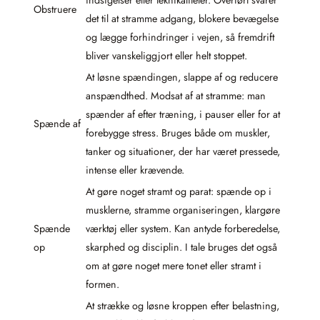
indsigelser eller teknikaliteter. Overført svarer
Obstruere
det til at stramme adgang, blokere bevægelse
og lægge forhindringer i vejen, så fremdrift
bliver vanskeliggjort eller helt stoppet.
At løsne spændingen, slappe af og reducere
anspændthed. Modsat af at stramme: man
spænder af efter træning, i pauser eller for at
Spænde af
forebygge stress. Bruges både om muskler,
tanker og situationer, der har været pressede,
intense eller krævende.
At gøre noget stramt og parat: spænde op i
musklerne, stramme organiseringen, klargøre
Spænde
værktøj eller system. Kan antyde forberedelse,
op
skarphed og disciplin. I tale bruges det også
om at gøre noget mere tonet eller stramt i
formen.
At strække og løsne kroppen efter belastning,