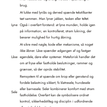
brug.
At lukke med lynlås og derved spænde tekstilkanter
tæt sammen. Man lyner jakken, tasken eller teltet.
Lyne
Også i overført forstand: at lyne munden, holde igen
på information; en kontrolleret, stram lukning, der
bevarer mulighed for hurtig åbning.
At sikre med nøgle, kode eller mekanisme, så noget
ikke åbner. Låse spænder adgangen af og fastgør
Låse
egendele, døre eller systemer. Metaforisk handler det
om at fryse eller fastholde beslutninger, rammer og
grænser, så der opnås stabilitet.
Remsystem til at spænde om krop eller genstand og
fordele belastning sikkert, fx klatresele, hundesele
eller barnesele. Seler kombinerer komfort med stram
Sele
fastholdelse. Overført kan de symbolisere ordnet
kontrol, sikkerhedstiltag og disciplin i udfordrende