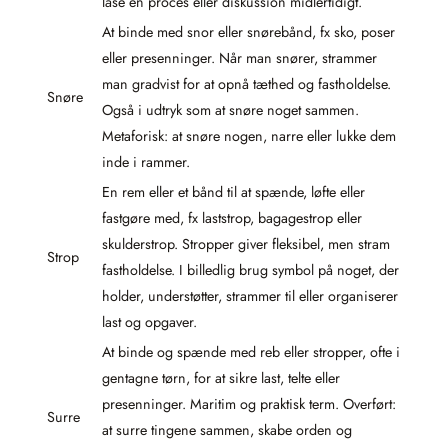
låse en proces eller diskussion midlertidigt.
At binde med snor eller snørebånd, fx sko, poser
eller presenninger. Når man snører, strammer
man gradvist for at opnå tæthed og fastholdelse.
Snøre
Også i udtryk som at snøre noget sammen.
Metaforisk: at snøre nogen, narre eller lukke dem
inde i rammer.
En rem eller et bånd til at spænde, løfte eller
fastgøre med, fx laststrop, bagagestrop eller
skulderstrop. Stropper giver fleksibel, men stram
Strop
fastholdelse. I billedlig brug symbol på noget, der
holder, understøtter, strammer til eller organiserer
last og opgaver.
At binde og spænde med reb eller stropper, ofte i
gentagne tørn, for at sikre last, telte eller
presenninger. Maritim og praktisk term. Overført:
Surre
at surre tingene sammen, skabe orden og