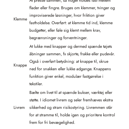
At presse sammen, så noget holdes fast mellem
flader eller fingre. Bruges om klemmer, tvinger og
improviserede løsninger, hvor friktion giver
Klemme
fastholdelse. Overført: at klemme tid ind, klemme
budgetter, eller føle sig klemt mellem krav,
begrænsninger og forventninger.
At lukke med knapper og dermed spænde tøjets
åbninger sammen, fx skjorte, frakke eller pudevår.
Også i overført betydning: at knappe til, skrue
Knappe
ned for snakken eller lukke adgange. Knappens
funktion giver enkel, modulær fastgørelse i
tekstiler.
Bælte om livet til at spænde bukser, værktøj eller
støtte. I idiomet livrem og seler fremhæves ekstra
Livrem
sikkerhed og stram risikostyring. Livremmen står
for at stramme til, holde igen og prioritere kontrol
frem for fri bevægelighed.