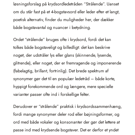
løsningsforslag på krydsordledetråden “Strålende”. Uanset
om du står fast på et 4‑bogstavsord eller leder efter et langt,
poetisk alternativ, finder du muligheder her, der dækker
både bogstavantal og nuancer i betydning.
Ordet “strålende” bruges ofte i krydsord, fordi det kan
tolkes både bogstaveligt og billedligt: det kan beskrive
noget, der udstråler lys eller glans (skinnende, lysende,
glitrende), eller noget, der er fremragende og imponerende
(fabelagtig, brillant, fortrinlig). Det brede spektrum af
synonymer gør det til en populær ledetråd – både korte,
hyppigt forekommende ord og længere, mere specielle
varianter passer ofte ind i forskellige felter.
Derudover er “strålende” praktisk i krydsordssammenhæng,
fordi mange synonymer deler rod eller bøjningsformer, og
ord med både vokaler og konsonanter der gør det lettere at
passe ind med krydsende bogstaver. Det er derfor et yndet