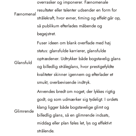
overrasker og imponerer. Fænomenale
resultater eller talenter udsender en form for
Fænomenal
strålekraft, hvor evner, timing og effekt går op,
så publikum efterlades måbende og
begejstret.
Fuser ideen om blank overflade med høj
status: glansfulde karrierer, glansfulde
optrædener. Udtrykker både bogstavelig glans
Glansfuld
og billedlig stråleglans, hvor prestigefyldte
kvaliteter skinner igennem og efterlader et
smukt, overbevisende indtryk.
Anvendes bredt om noget, der lykkes rigtig
godt, og som udmærker sig tydeligt. I ordets
klang ligger både bogstavelige glimt og
Glimrende
billedlig glans, så en glimrende indsats,
middag eller plan føles let, lys og effektivt
strålende.