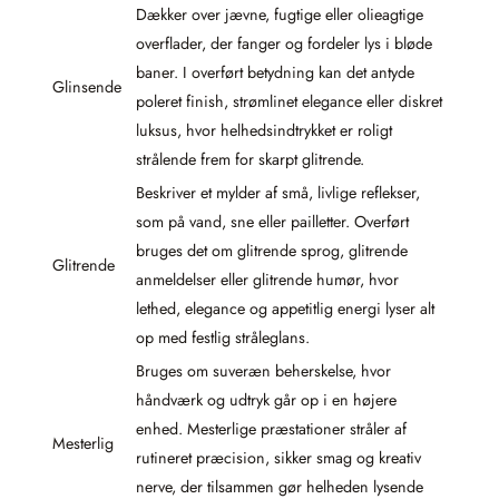
Dækker over jævne, fugtige eller olieagtige
overflader, der fanger og fordeler lys i bløde
baner. I overført betydning kan det antyde
Glinsende
poleret finish, strømlinet elegance eller diskret
luksus, hvor helhedsindtrykket er roligt
strålende frem for skarpt glitrende.
Beskriver et mylder af små, livlige reflekser,
som på vand, sne eller pailletter. Overført
bruges det om glitrende sprog, glitrende
Glitrende
anmeldelser eller glitrende humør, hvor
lethed, elegance og appetitlig energi lyser alt
op med festlig stråleglans.
Bruges om suveræn beherskelse, hvor
håndværk og udtryk går op i en højere
enhed. Mesterlige præstationer stråler af
Mesterlig
rutineret præcision, sikker smag og kreativ
nerve, der tilsammen gør helheden lysende