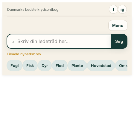
Spring
f
ig
Danmarks bedste krydsordbog
til
indhold
Menu
⌕
Søg
Tilmeld nyhedsbrev
Fugl
Fisk
Dyr
Flod
Plante
Hovedstad
Område