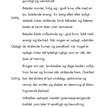
gunstigt og værdifuldt.
Betyder munter, livlig og i godt lune, ofte med en
lys, boblende energi. En lystig aften eller lystigt
Lystig
selskab virker strålende, fordi letheden og latteren
kaster et varmt skær over samværet.
Betyder både indlysende og i god form, fyldt med
energi og klarhed. Når nogen er oplagt, udstråler
Oplagt
de strålende humør og parathed; når noget er
oplagt, virker det tydeligt rigtigt, som en idé, der
lyser af mening.
Bruges om vejr, landskaber og dage badet i sollys,
hvor farver og former står strålende frem. Overført
Solrig
kan det skildre et lyst sindelag, optimisme og
varme, der smitter og skaber en stemning af åben,
livgivende klarhed.
Udtrykker ophøjet, næsten grænsesprængende
kvalitet, som taler til ærefrygt og beundring.