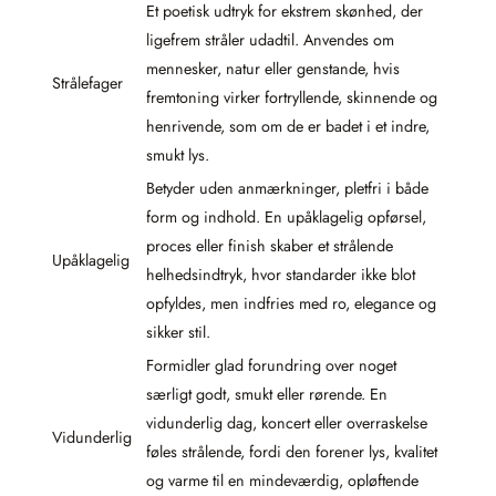
Et poetisk udtryk for ekstrem skønhed, der
ligefrem stråler udadtil. Anvendes om
mennesker, natur eller genstande, hvis
Strålefager
fremtoning virker fortryllende, skinnende og
henrivende, som om de er badet i et indre,
smukt lys.
Betyder uden anmærkninger, pletfri i både
form og indhold. En upåklagelig opførsel,
proces eller finish skaber et strålende
Upåklagelig
helhedsindtryk, hvor standarder ikke blot
opfyldes, men indfries med ro, elegance og
sikker stil.
Formidler glad forundring over noget
særligt godt, smukt eller rørende. En
vidunderlig dag, koncert eller overraskelse
Vidunderlig
føles strålende, fordi den forener lys, kvalitet
og varme til en mindeværdig, opløftende