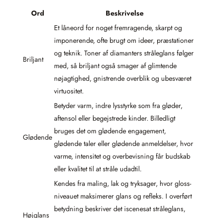
Ord
Beskrivelse
Et låneord for noget fremragende, skarpt og
imponerende, ofte brugt om ideer, præstationer
og teknik. Toner af diamanters stråleglans følger
Briljant
med, så briljant også smager af glimtende
nøjagtighed, gnistrende overblik og ubesværet
virtuositet.
Betyder varm, indre lysstyrke som fra gløder,
aftensol eller begejstrede kinder. Billedligt
bruges det om glødende engagement,
Glødende
glødende taler eller glødende anmeldelser, hvor
varme, intensitet og overbevisning får budskab
eller kvalitet til at stråle udadtil.
Kendes fra maling, lak og tryksager, hvor gloss-
niveauet maksimerer glans og refleks. I overført
betydning beskriver det iscenesat stråleglans,
Højglans