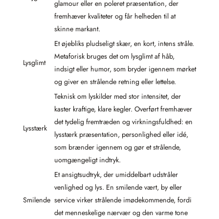
glamour eller en poleret præsentation, der
fremhæver kvaliteter og får helheden til at
skinne markant.
Et øjebliks pludseligt skær, en kort, intens stråle.
Metaforisk bruges det om lysglimt af håb,
Lysglimt
indsigt eller humor, som bryder igennem mørket
og giver en strålende retning eller lettelse.
Teknisk om lyskilder med stor intensitet, der
kaster kraftige, klare kegler. Overført fremhæver
det tydelig fremtræden og virkningsfuldhed: en
Lysstærk
lysstærk præsentation, personlighed eller idé,
som brænder igennem og gør et strålende,
uomgængeligt indtryk.
Et ansigtsudtryk, der umiddelbart udstråler
venlighed og lys. En smilende vært, by eller
Smilende
service virker strålende imødekommende, fordi
det menneskelige nærvær og den varme tone