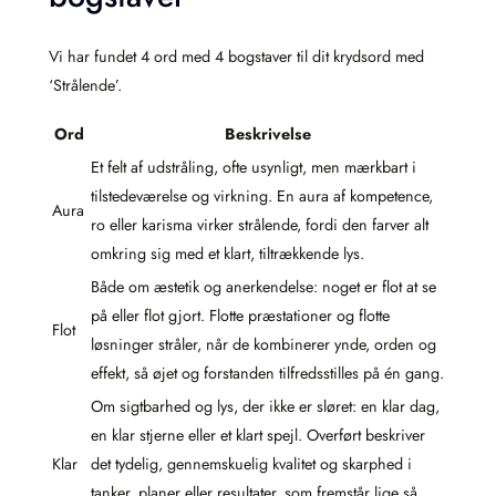
Vi har fundet 4 ord med 4 bogstaver til dit krydsord med
‘Strålende’.
Ord
Beskrivelse
Et felt af udstråling, ofte usynligt, men mærkbart i
tilstedeværelse og virkning. En aura af kompetence,
Aura
ro eller karisma virker strålende, fordi den farver alt
omkring sig med et klart, tiltrækkende lys.
Både om æstetik og anerkendelse: noget er flot at se
på eller flot gjort. Flotte præstationer og flotte
Flot
løsninger stråler, når de kombinerer ynde, orden og
effekt, så øjet og forstanden tilfredsstilles på én gang.
Om sigtbarhed og lys, der ikke er sløret: en klar dag,
en klar stjerne eller et klart spejl. Overført beskriver
Klar
det tydelig, gennemskuelig kvalitet og skarphed i
tanker, planer eller resultater, som fremstår lige så