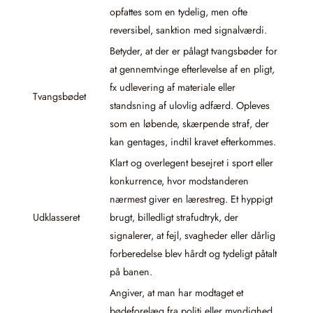
opfattes som en tydelig, men ofte
reversibel, sanktion med signalværdi.
Betyder, at der er pålagt tvangsbøder for
at gennemtvinge efterlevelse af en pligt,
fx udlevering af materiale eller
Tvangsbødet
standsning af ulovlig adfærd. Opleves
som en løbende, skærpende straf, der
kan gentages, indtil kravet efterkommes.
Klart og overlegent besejret i sport eller
konkurrence, hvor modstanderen
nærmest giver en lærestreg. Et hyppigt
Udklasseret
brugt, billedligt strafudtryk, der
signalerer, at fejl, svagheder eller dårlig
forberedelse blev hårdt og tydeligt påtalt
på banen.
Angiver, at man har modtaget et
bødeforelæg fra politi eller myndighed