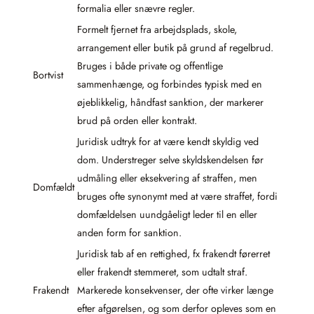
formalia eller snævre regler.
Formelt fjernet fra arbejdsplads, skole,
arrangement eller butik på grund af regelbrud.
Bruges i både private og offentlige
Bortvist
sammenhænge, og forbindes typisk med en
øjeblikkelig, håndfast sanktion, der markerer
brud på orden eller kontrakt.
Juridisk udtryk for at være kendt skyldig ved
dom. Understreger selve skyldskendelsen før
udmåling eller eksekvering af straffen, men
Domfældt
bruges ofte synonymt med at være straffet, fordi
domfældelsen uundgåeligt leder til en eller
anden form for sanktion.
Juridisk tab af en rettighed, fx frakendt førerret
eller frakendt stemmeret, som udtalt straf.
Frakendt
Markerede konsekvenser, der ofte virker længe
efter afgørelsen, og som derfor opleves som en