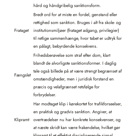
hård og håndgribelig sanktionsform.
Bredt ord for at miste en fordel, genstand eller
rettighed som sanktion. Bruges i alt fra skole- og
Frataget
institutionsmiljøer (frataget adgang, privilegier)
til retlige sammenhænge, hvor tabet er udtryk for
en pålagt, bebyrdende konsekvens.
Frihedsberøvelse som straf efter dom, klart
blandt de alvorligste sanktionsformer. I daglig
tale også billede på at være strengt begrænset af
Fængslet
omstændigheder, men i juridisk forstand en
præcis og velafgrænset retsfølge for
forbrydelser.
Har modtaget klip i kørekortet for trafikforseelser,
en praktisk og gradvis sanktion. Angiver, at
Klipramt
overtrædelser nu har konkrete konsekvenser, og
at næste skridt kan være frakendelse, hvilket gør
klipramt til et effektivt disciplinerende signal.