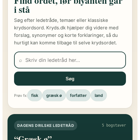
Find ordet, før blyanten går
i stå
Søg efter ledetråde, temaer eller klassiske
krydsordsord. Kryds.dk hjælper dig videre med
forslag, synonymer og korte forklaringer, så du
hurtigt kan komme tilbage til selve krydsordet.
⌕
Søg
fisk
græsk ø
forfatter
land
Prøv fx:
DAGENS DRILSKE LEDETRÅD
5 bogstaver
“Græsk ø”