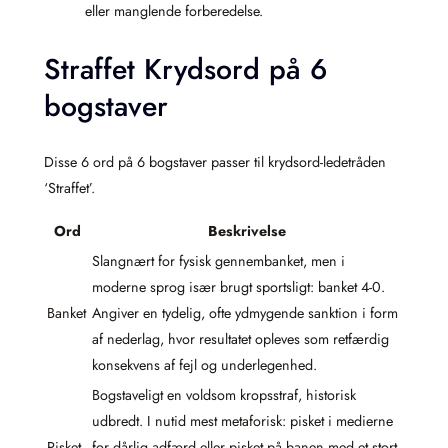
eller manglende forberedelse.
Straffet Krydsord på 6
bogstaver
Disse 6 ord på 6 bogstaver passer til krydsord-ledetråden
‘Straffet’.
Ord
Beskrivelse
Slangnært for fysisk gennembanket, men i
moderne sprog især brugt sportsligt: banket 4-0.
Banket
Angiver en tydelig, ofte ydmygende sanktion i form
af nederlag, hvor resultatet opleves som retfærdig
konsekvens af fejl og underlegenhed.
Bogstaveligt en voldsom kropsstraf, historisk
udbredt. I nutid mest metaforisk: pisket i medierne
Pisket
for dårlig adfærd eller pisket på banen med et stort