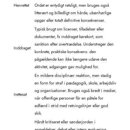
Henrettet
Ordet er entydigt retsligt, men bruges også
litterært og billedligt om hårde, ubønhørlige
opgør eller totalt definitive konsekvenser.
Typisk brugt om licenser, tilladelser eller
dokumenter, fx inddraget kørekort, som
sanktion efter overtrædelse. Understreger den
Inddraget
konkrete, praktiske konsekvens: den
pågældende kan ikke længere udøve den
aktivitet, adgangen gav mulighed for.
En mildere disciplinær reaktion, men stadig
en form for straf i pædagogik, skole, arbejdsliv
og organisationer. Bruges også bredt i medier,
Irettesat
når offentlige personer får en påtale for
adfærd i strid med retningslinjer eller god
skik.
Hårdt kritiseret eller sønderjorden i
anmeldelser, debat eller intern evaluering.