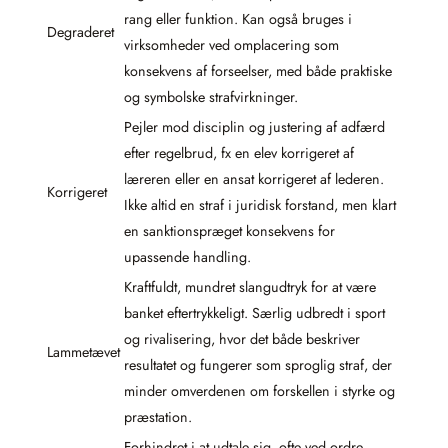
rang eller funktion. Kan også bruges i
Degraderet
virksomheder ved omplacering som
konsekvens af forseelser, med både praktiske
og symbolske strafvirkninger.
Pejler mod disciplin og justering af adfærd
efter regelbrud, fx en elev korrigeret af
læreren eller en ansat korrigeret af lederen.
Korrigeret
Ikke altid en straf i juridisk forstand, men klart
en sanktionspræget konsekvens for
upassende handling.
Kraftfuldt, mundret slangudtryk for at være
banket eftertrykkeligt. Særlig udbredt i sport
og rivalisering, hvor det både beskriver
Lammetævet
resultatet og fungerer som sproglig straf, der
minder omverdenen om forskellen i styrke og
præstation.
Forhindret i at udtale sig, ofte ved ordre,