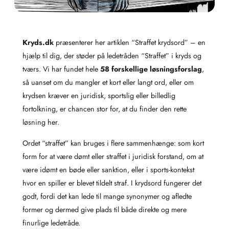
Kryds.dk
præsenterer her artiklen “Straffet krydsord” – en
hjælp til dig, der støder på ledetråden “Straffet” i kryds og
tværs. Vi har fundet hele
58 forskellige løsningsforslag
,
så uanset om du mangler et kort eller langt ord, eller om
krydsen kræver en juridisk, sportslig eller billedlig
fortolkning, er chancen stor for, at du finder den rette
løsning her.
Ordet “straffet” kan bruges i flere sammenhænge: som kort
form for at være dømt eller straffet i juridisk forstand, om at
være idømt en bøde eller sanktion, eller i sports-kontekst
hvor en spiller er blevet tildelt straf. I krydsord fungerer det
godt, fordi det kan lede til mange synonymer og afledte
former og dermed give plads til både direkte og mere
finurlige ledetråde.