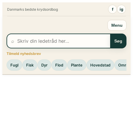
Spring
f
ig
Danmarks bedste krydsordbog
til
indhold
Menu
⌕
Søg
Tilmeld nyhedsbrev
Fugl
Fisk
Dyr
Flod
Plante
Hovedstad
Område