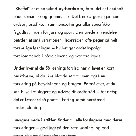
“Straffet” er et populært krydsords-ord, fordi det er fleksibelt
både semantisk og grammatisk. Det kan klargøres gennem
ordspil, præfikser, sammensætninger eller specifikke
fagudtryk inden for jura og sport. Den brede anvendelse
betyder, at små variationer i ledetråden ofte peger på helt
forskellige løsninger – hvilket gør ordet hyppigt
forekommende i både almene og sværere kryds.
Under hver af de 58 løsningsforslag har vi lavet en kort
beskrivelse, så du ikke blot får et ord, men også en
forklaring på betydningen og brugen. Formålet er, at du
kan blive lidt klogere og udvide dit ordforråd – for netop
det er krydsord så godt til: læring kombineret med
underholdning.
Længere nede i artiklen finder du alle forslagene med deres
forklaringer – god jagt på den rette løsning, og god
fornøjelse med krydsgådehobbyen!