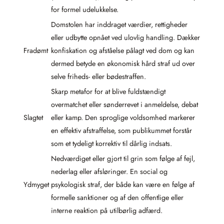
for formel udelukkelse.
Domstolen har inddraget værdier, rettigheder
eller udbytte opnået ved ulovlig handling. Dækker
Fradømt
konfiskation og afståelse pålagt ved dom og kan
dermed betyde en økonomisk hård straf ud over
selve friheds- eller bødestraffen.
Skarp metafor for at blive fuldstændigt
overmatchet eller sønderrevet i anmeldelse, debat
Slagtet
eller kamp. Den sproglige voldsomhed markerer
en effektiv afstraffelse, som publikummet forstår
som et tydeligt korrektiv til dårlig indsats.
Nedværdiget eller gjort til grin som følge af fejl,
nederlag eller afsløringer. En social og
Ydmyget
psykologisk straf, der både kan være en følge af
formelle sanktioner og af den offentlige eller
interne reaktion på utilbørlig adfærd.