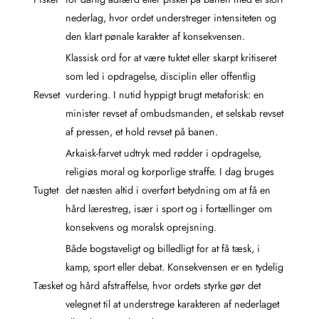
nederlag, hvor ordet understreger intensiteten og
den klart pønale karakter af konsekvensen.
Klassisk ord for at være tuktet eller skarpt kritiseret
som led i opdragelse, disciplin eller offentlig
Revset
vurdering. I nutid hyppigt brugt metaforisk: en
minister revset af ombudsmanden, et selskab revset
af pressen, et hold revset på banen.
Arkaisk-farvet udtryk med rødder i opdragelse,
religiøs moral og korporlige straffe. I dag bruges
Tugtet
det næsten altid i overført betydning om at få en
hård lærestreg, især i sport og i fortællinger om
konsekvens og moralsk oprejsning.
Både bogstaveligt og billedligt for at få tæsk, i
kamp, sport eller debat. Konsekvensen er en tydelig
Tæsket
og hård afstraffelse, hvor ordets styrke gør det
velegnet til at understrege karakteren af nederlaget