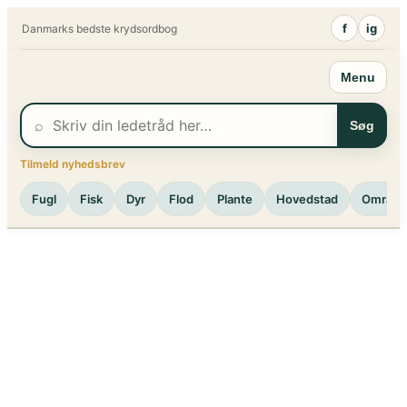
Spring
f
ig
Danmarks bedste krydsordbog
til
indhold
Menu
⌕
Søg
Tilmeld nyhedsbrev
Fugl
Fisk
Dyr
Flod
Plante
Hovedstad
Område