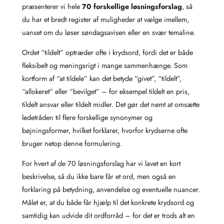
præsenterer vi hele
70 forskellige løsningsforslag
, så
du har et bredt register af muligheder at vælge imellem,
uanset om du løser søndagsavisen eller en svær temaline.
Ordet “tildelt” optræder ofte i krydsord, fordi det er både
fleksibelt og meningsrigt i mange sammenhænge. Som
kortform af “at tildele” kan det betyde “givet”, “tildelt”,
“allokeret” eller “bevilget” – for eksempel tildelt en pris,
tildelt ansvar eller tildelt midler. Det gør det nemt at omsætte
ledetråden til flere forskellige synonymer og
bøjningsformer, hvilket forklarer, hvorfor krydserne ofte
bruger netop denne formulering.
For hvert af de 70 løsningsforslag har vi lavet en kort
beskrivelse, så du ikke bare får et ord, men også en
forklaring på betydning, anvendelse og eventuelle nuancer.
Målet er, at du både får hjælp til det konkrete krydsord og
samtidig kan udvide dit ordforråd – for det er trods alt en