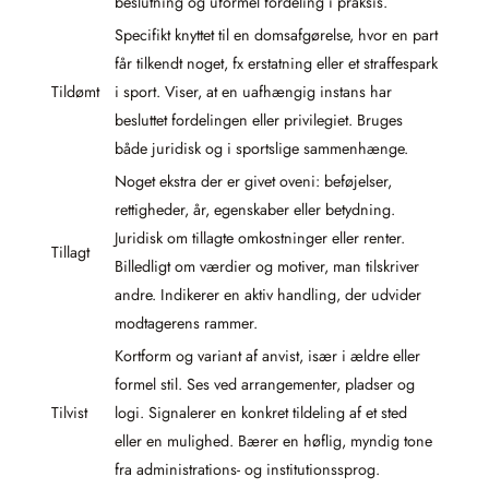
beslutning og uformel fordeling i praksis.
Specifikt knyttet til en domsafgørelse, hvor en part
får tilkendt noget, fx erstatning eller et straffespark
Tildømt
i sport. Viser, at en uafhængig instans har
besluttet fordelingen eller privilegiet. Bruges
både juridisk og i sportslige sammenhænge.
Noget ekstra der er givet oveni: beføjelser,
rettigheder, år, egenskaber eller betydning.
Juridisk om tillagte omkostninger eller renter.
Tillagt
Billedligt om værdier og motiver, man tilskriver
andre. Indikerer en aktiv handling, der udvider
modtagerens rammer.
Kortform og variant af anvist, især i ældre eller
formel stil. Ses ved arrangementer, pladser og
Tilvist
logi. Signalerer en konkret tildeling af et sted
eller en mulighed. Bærer en høflig, myndig tone
fra administrations- og institutionssprog.