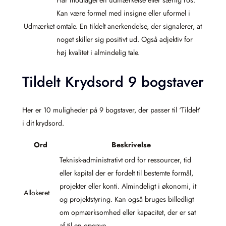
Har modtaget en udmærkelse eller særlig ros.
Kan være formel med insigne eller uformel i
Udmærket
omtale. En tildelt anerkendelse, der signalerer, at
noget skiller sig positivt ud. Også adjektiv for
høj kvalitet i almindelig tale.
Tildelt Krydsord 9 bogstaver
Her er 10 muligheder på 9 bogstaver, der passer til ‘Tildelt’
i dit krydsord.
Ord
Beskrivelse
Teknisk-administrativt ord for ressourcer, tid
eller kapital der er fordelt til bestemte formål,
projekter eller konti. Almindeligt i økonomi, it
Allokeret
og projektstyring. Kan også bruges billedligt
om opmærksomhed eller kapacitet, der er sat
af til en opgave.