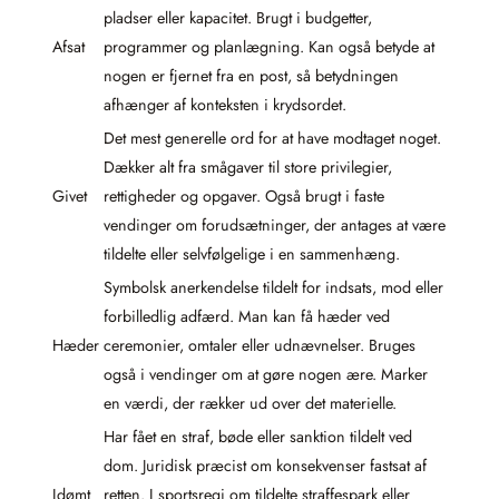
pladser eller kapacitet. Brugt i budgetter,
Afsat
programmer og planlægning. Kan også betyde at
nogen er fjernet fra en post, så betydningen
afhænger af konteksten i krydsordet.
Det mest generelle ord for at have modtaget noget.
Dækker alt fra smågaver til store privilegier,
Givet
rettigheder og opgaver. Også brugt i faste
vendinger om forudsætninger, der antages at være
tildelte eller selvfølgelige i en sammenhæng.
Symbolsk anerkendelse tildelt for indsats, mod eller
forbilledlig adfærd. Man kan få hæder ved
Hæder
ceremonier, omtaler eller udnævnelser. Bruges
også i vendinger om at gøre nogen ære. Marker
en værdi, der rækker ud over det materielle.
Har fået en straf, bøde eller sanktion tildelt ved
dom. Juridisk præcist om konsekvenser fastsat af
Idømt
retten. I sportsregi om tildelte straffespark eller