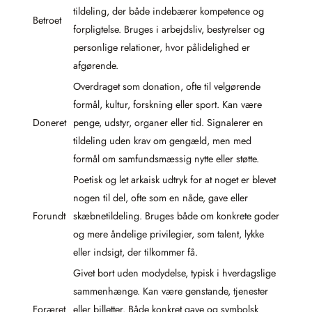
tildeling, der både indebærer kompetence og
Betroet
forpligtelse. Bruges i arbejdsliv, bestyrelser og
personlige relationer, hvor pålidelighed er
afgørende.
Overdraget som donation, ofte til velgørende
formål, kultur, forskning eller sport. Kan være
Doneret
penge, udstyr, organer eller tid. Signalerer en
tildeling uden krav om gengæld, men med
formål om samfundsmæssig nytte eller støtte.
Poetisk og let arkaisk udtryk for at noget er blevet
nogen til del, ofte som en nåde, gave eller
Forundt
skæbnetildeling. Bruges både om konkrete goder
og mere åndelige privilegier, som talent, lykke
eller indsigt, der tilkommer få.
Givet bort uden modydelse, typisk i hverdagslige
sammenhænge. Kan være genstande, tjenester
Foræret
eller billetter. Både konkret gave og symbolsk