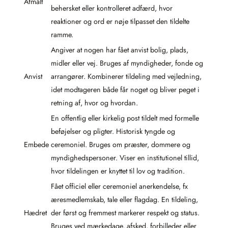
Afmålt
behersket eller kontrolleret adfærd, hvor
reaktioner og ord er nøje tilpasset den tildelte
ramme.
Angiver at nogen har fået anvist bolig, plads,
midler eller vej. Bruges af myndigheder, fonde og
Anvist
arrangører. Kombinerer tildeling med vejledning,
idet modtageren både får noget og bliver peget i
retning af, hvor og hvordan.
En offentlig eller kirkelig post tildelt med formelle
beføjelser og pligter. Historisk tyngde og
Embede
ceremoniel. Bruges om præster, dommere og
myndighedspersoner. Viser en institutionel tillid,
hvor tildelingen er knyttet til lov og tradition.
Fået officiel eller ceremoniel anerkendelse, fx
æresmedlemskab, tale eller flagdag. En tildeling,
Hædret
der først og fremmest markerer respekt og status.
Bruges ved mærkedage, afsked, forbilleder eller