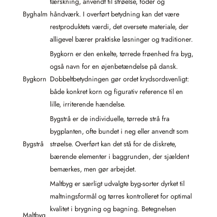
tærskning, anvendt til strøelse, foder og
Byghalm
håndværk. I overført betydning kan det være
restproduktets værdi, det oversete materiale, der
alligevel bærer praktiske løsninger og traditioner.
Bygkorn er den enkelte, tørrede frøenhed fra byg,
også navn for en øjenbetændelse på dansk.
Bygkorn
Dobbeltbetydningen gør ordet krydsordsvenligt:
både konkret korn og figurativ reference til en
lille, irriterende hændelse.
Bygstrå er de individuelle, tørrede strå fra
bygplanten, ofte bundet i neg eller anvendt som
Bygstrå
strøelse. Overført kan det stå for de diskrete,
bærende elementer i baggrunden, der sjældent
bemærkes, men gør arbejdet.
Maltbyg er særligt udvalgte byg-sorter dyrket til
maltningsformål og tørres kontrolleret for optimal
kvalitet i brygning og bagning. Betegnelsen
Maltbyg