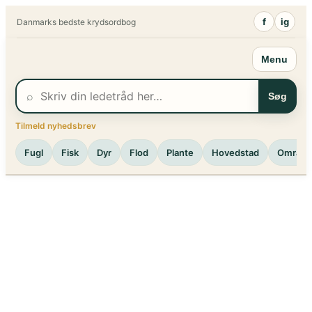
Spring
f
ig
Danmarks bedste krydsordbog
til
indhold
Menu
⌕
Søg
Tilmeld nyhedsbrev
Fugl
Fisk
Dyr
Flod
Plante
Hovedstad
Område