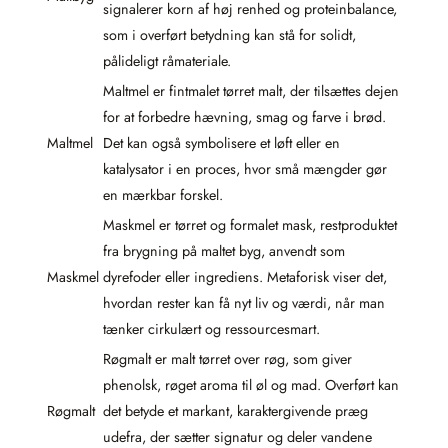
signalerer korn af høj renhed og proteinbalance,
som i overført betydning kan stå for solidt,
pålideligt råmateriale.
Maltmel er fintmalet tørret malt, der tilsættes dejen
for at forbedre hævning, smag og farve i brød.
Maltmel
Det kan også symbolisere et løft eller en
katalysator i en proces, hvor små mængder gør
en mærkbar forskel.
Maskmel er tørret og formalet mask, restproduktet
fra brygning på maltet byg, anvendt som
Maskmel
dyrefoder eller ingrediens. Metaforisk viser det,
hvordan rester kan få nyt liv og værdi, når man
tænker cirkulært og ressourcesmart.
Røgmalt er malt tørret over røg, som giver
phenolsk, røget aroma til øl og mad. Overført kan
Røgmalt
det betyde et markant, karaktergivende præg
udefra, der sætter signatur og deler vandene