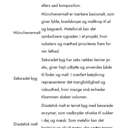
ellers sød komposition.
Münchenermalt er mørkere basismalt, som
giver fylde, brødskorpe og maltkrop til øl
og bagværk. Metaforisk kan det
Münchenermalt
symbolisere rygraden i et projekt, hvor
substans og mæthed prioriteres frem for
ren lethed.
Seksradet byg har seks rækker kerner pr.
aks, giver højt udbytte og anvendes både
til foder og malt. I overført betydning
Seksradet byg
repræsenterer det mangfoldighed og
robusthed, hvor mange små enheder
tilsammen skaber volumen.
Diastatisk malt er tørret byg med bevarede
enzymer, som nedbryder stivelse til sukker
i dej og mæsk. Som metafor kan det
Diastatisk malt
beskrive en skjult motor, der sætter tempo