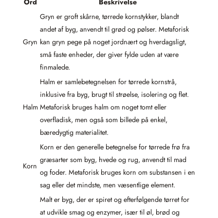
Ord
Beskrivelse
Gryn er groft skårne, tørrede kornstykker, blandt
andet af byg, anvendt til grød og pølser. Metaforisk
Gryn
kan gryn pege på noget jordnært og hverdagsligt,
små faste enheder, der giver fylde uden at være
finmalede.
Halm er samlebetegnelsen for tørrede kornstrå,
inklusive fra byg, brugt til strøelse, isolering og flet.
Halm
Metaforisk bruges halm om noget tomt eller
overfladisk, men også som billede på enkel,
bæredygtig materialitet.
Korn er den generelle betegnelse for tørrede frø fra
græsarter som byg, hvede og rug, anvendt til mad
Korn
og foder. Metaforisk bruges korn om substansen i en
sag eller det mindste, men væsentlige element.
Malt er byg, der er spiret og efterfølgende tørret for
at udvikle smag og enzymer, især til øl, brød og