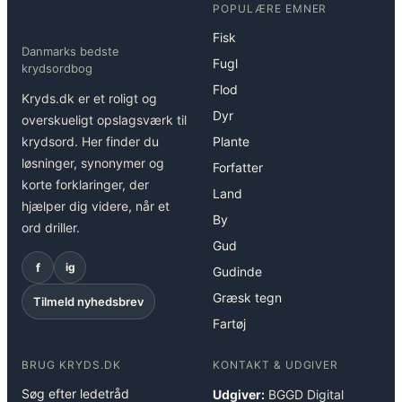
POPULÆRE EMNER
Fisk
Danmarks bedste
Fugl
krydsordbog
Flod
Kryds.dk er et roligt og
Dyr
overskueligt opslagsværk til
krydsord. Her finder du
Plante
løsninger, synonymer og
Forfatter
korte forklaringer, der
Land
hjælper dig videre, når et
By
ord driller.
Gud
f
ig
Gudinde
Græsk tegn
Tilmeld nyhedsbrev
Fartøj
BRUG KRYDS.DK
KONTAKT & UDGIVER
Søg efter ledetråd
Udgiver:
BGGD Digital