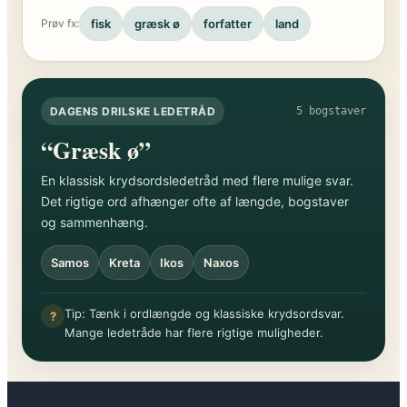
fisk
græsk ø
forfatter
land
Prøv fx:
DAGENS DRILSKE LEDETRÅD
5 bogstaver
“Græsk ø”
En klassisk krydsordsledetråd med flere mulige svar.
Det rigtige ord afhænger ofte af længde, bogstaver
og sammenhæng.
Samos
Kreta
Ikos
Naxos
Tip: Tænk i ordlængde og klassiske krydsordsvar.
?
Mange ledetråde har flere rigtige muligheder.