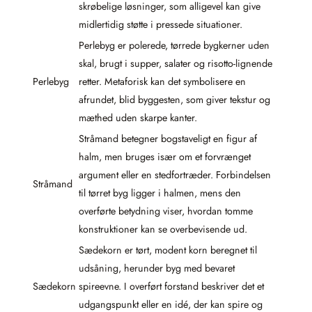
skrøbelige løsninger, som alligevel kan give
midlertidig støtte i pressede situationer.
Perlebyg er polerede, tørrede bygkerner uden
skal, brugt i supper, salater og risotto-lignende
Perlebyg
retter. Metaforisk kan det symbolisere en
afrundet, blid byggesten, som giver tekstur og
mæthed uden skarpe kanter.
Stråmand betegner bogstaveligt en figur af
halm, men bruges især om et forvrænget
argument eller en stedfortræder. Forbindelsen
Stråmand
til tørret byg ligger i halmen, mens den
overførte betydning viser, hvordan tomme
konstruktioner kan se overbevisende ud.
Sædekorn er tørt, modent korn beregnet til
udsåning, herunder byg med bevaret
Sædekorn
spireevne. I overført forstand beskriver det et
udgangspunkt eller en idé, der kan spire og