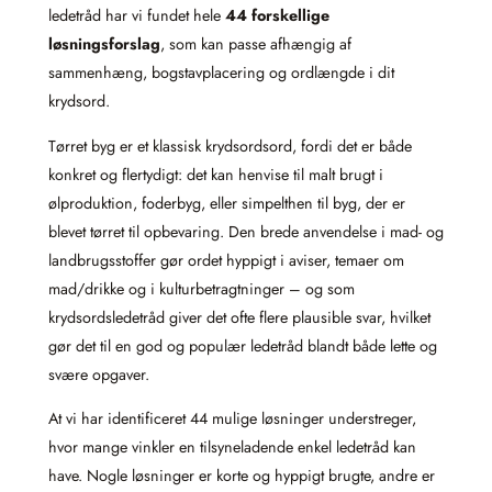
ledetråd har vi fundet hele
44 forskellige
løsningsforslag
, som kan passe afhængig af
sammenhæng, bogstavplacering og ordlængde i dit
krydsord.
Tørret byg er et klassisk krydsordsord, fordi det er både
konkret og flertydigt: det kan henvise til malt brugt i
ølproduktion, foderbyg, eller simpelthen til byg, der er
blevet tørret til opbevaring. Den brede anvendelse i mad- og
landbrugsstoffer gør ordet hyppigt i aviser, temaer om
mad/drikke og i kulturbetragtninger – og som
krydsordsledetråd giver det ofte flere plausible svar, hvilket
gør det til en god og populær ledetråd blandt både lette og
svære opgaver.
At vi har identificeret 44 mulige løsninger understreger,
hvor mange vinkler en tilsyneladende enkel ledetråd kan
have. Nogle løsninger er korte og hyppigt brugte, andre er