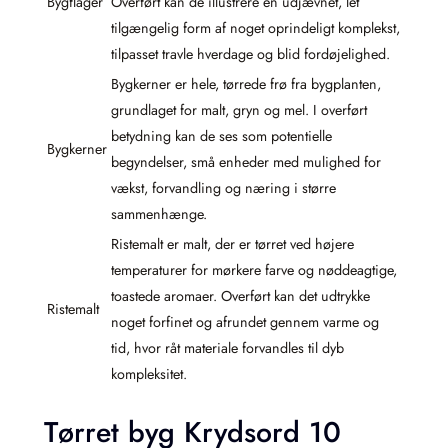
Bygflager
Overført kan de illustrere en udjævnet, let
tilgængelig form af noget oprindeligt komplekst,
tilpasset travle hverdage og blid fordøjelighed.
Bygkerner er hele, tørrede frø fra bygplanten,
grundlaget for malt, gryn og mel. I overført
betydning kan de ses som potentielle
Bygkerner
begyndelser, små enheder med mulighed for
vækst, forvandling og næring i større
sammenhænge.
Ristemalt er malt, der er tørret ved højere
temperaturer for mørkere farve og nøddeagtige,
toastede aromaer. Overført kan det udtrykke
Ristemalt
noget forfinet og afrundet gennem varme og
tid, hvor råt materiale forvandles til dyb
kompleksitet.
Tørret byg Krydsord 10