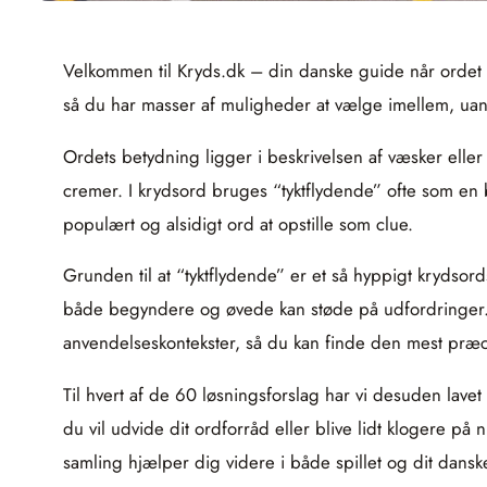
Velkommen til Kryds.dk – din danske guide når ordet
så du har masser af muligheder at vælge imellem, ua
Ordets betydning ligger i beskrivelsen af væsker eller 
cremer. I krydsord bruges “tyktflydende” ofte som en br
populært og alsidigt ord at opstille som clue.
Grunden til at “tyktflydende” er et så hyppigt krydsor
både begyndere og øvede kan støde på udfordringer. De
anvendelseskontekster, så du kan finde den mest præci
Til hvert af de 60 løsningsforslag har vi desuden lavet
du vil udvide dit ordforråd eller blive lidt klogere 
samling hjælper dig videre i både spillet og dit dans