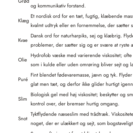
Grød
og kommunikativ forstand.
Et nordisk ord for en tæt, fugtig, klæbende mass
Klæg
kvalmt udtryk eller en fornemmelse, der sætter s
Dansk ord for naturharpiks, sej og klæbrig. Flyde
Kvae
problemer, der sætter sig og er svære at ryste a
Hydrofob væske med varierende viskositet; ofte
Olie
som i kulde eller uden omrøring bliver sejt og 
Fint blendet fødevaremasse, jævn og tyk. Flyder 
Puré
glat men tæt, og derfor ikke glider hurtigt igen
Biologisk gel med høj viskositet; beskytter og s
Slim
kontrol over, der bremser hurtig omgang.
Tyktflydende næseslim med trådtræk. Viskositet
Snot
noget, der er ulækkert og sejt, som bogstavelig