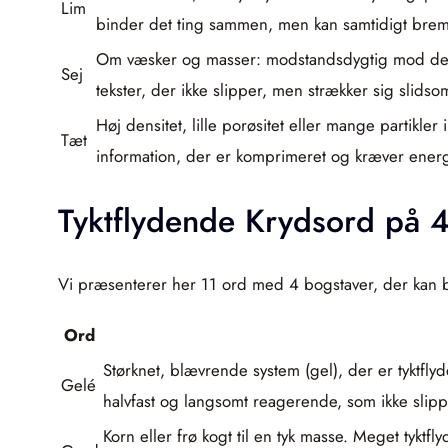
Lim
binder det ting sammen, men kan samtidigt brem
Om væsker og masser: modstandsdygtig mod defor
Sej
tekster, der ikke slipper, men strækker sig slidso
Høj densitet, lille porøsitet eller mange partikle
Tæt
information, der er komprimeret og kræver ener
Tyktflydende Krydsord på 
Vi præsenterer her 11 ord med 4 bogstaver, der kan bru
Ord
Størknet, blævrende system (gel), der er tyktfl
Gelé
halvfast og langsomt reagerende, som ikke slippe
Korn eller frø kogt til en tyk masse. Meget tyktfl