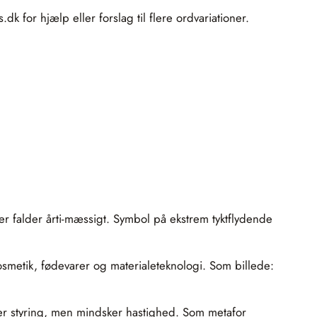
k for hjælp eller forslag til flere ordvariationer.
er falder årti-mæssigt. Symbol på ekstrem tyktflydende
osmetik, fødevarer og materialeteknologi. Som billede:
ver styring, men mindsker hastighed. Som metafor