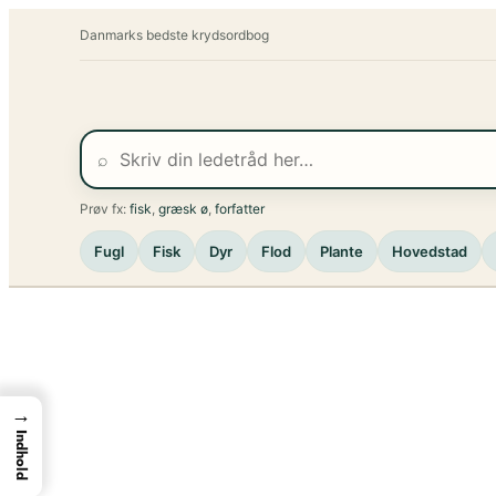
Spring
Danmarks bedste krydsordbog
til
indhold
⌕
Prøv fx:
fisk
,
græsk ø
,
forfatter
Fugl
Fisk
Dyr
Flod
Plante
Hovedstad
→
Indhold