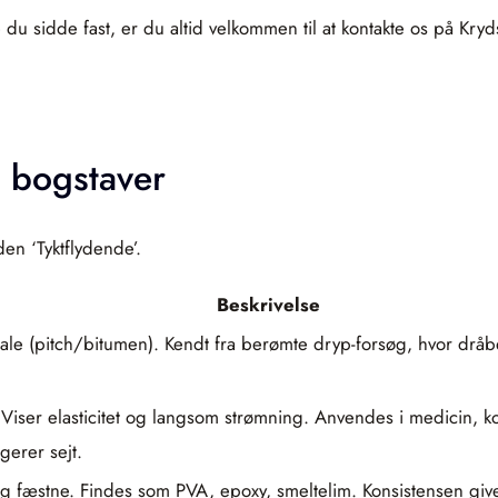
 sidde fast, er du altid velkommen til at kontakte os på Kryds.d
 bogstaver
en ‘Tyktflydende’.
Beskrivelse
iale (pitch/bitumen). Kendt fra berømte dryp-forsøg, hvor dråb
 Viser elasticitet og langsom strømning. Anvendes i medicin, k
agerer sejt.
 og fæstne. Findes som PVA, epoxy, smeltelim. Konsistensen gi