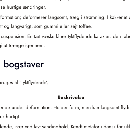
se hurtige ændringer.
mation; deformerer langsomt, træg i strømning. I køkkenet o
mt og langvarigt, som gummi eller sejt toffee.
r i suspension. En tæt væske låner tyktflydende karakter: den løb
gi at trænge igennem.
4 bogstaver
ges til ‘Tyktflydende’.
Beskrivelse
ydende under deformation. Holder form, men kan langsomt flyde
r hurtigt.
ydende, især ved lavt vandindhold. Kendt metafor i dansk for ukla