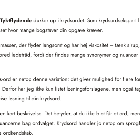
Tyktflydende
dukker op i krydsordet. Som krydsordsekspert 
nset hvor mange bogstaver din opgave kræver.
masser, der flyder langsomt og har høj viskositet – tænk sirup,
ed ledetråd, fordi der findes mange synonymer og nuancer (fx “v
ds-ord er netop denne variation: det giver mulighed for flere f
rfor har jeg ikke kun listet løsningsforslagene, men også tag
se løsning til din krydsord.
 en kort beskrivelse. Det betyder, at du ikke blot får et ord, m
på nuancerne bag ordvalget. Krydsord handler jo netop om sprog
ke ordkendskab.