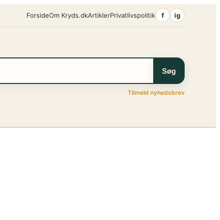
Forside
Om Kryds.dk
Artikler
Privatlivspolitik
f
ig
Søg
Tilmeld nyhedsbrev