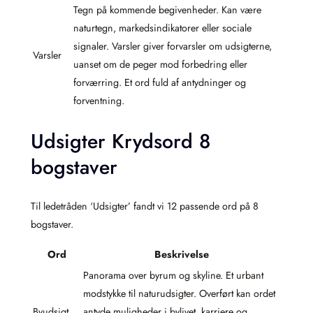
Tegn på kommende begivenheder. Kan være
naturtegn, markedsindikatorer eller sociale
signaler. Varsler giver forvarsler om udsigterne,
Varsler
uanset om de peger mod forbedring eller
forværring. Et ord fuld af antydninger og
forventning.
Udsigter Krydsord 8
bogstaver
Til ledetråden ‘Udsigter’ fandt vi 12 passende ord på 8
bogstaver.
Ord
Beskrivelse
Panorama over byrum og skyline. Et urbant
modstykke til naturudsigter. Overført kan ordet
Byudsigt
antyde muligheder i bylivet, karriere og