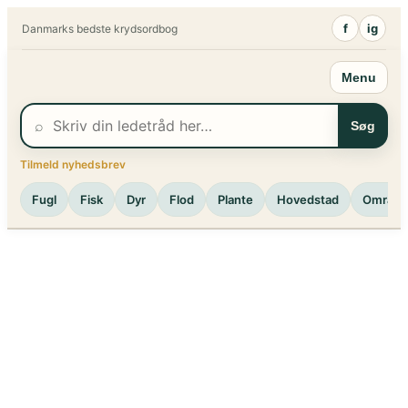
Spring
f
ig
Danmarks bedste krydsordbog
til
indhold
Menu
⌕
Søg
Tilmeld nyhedsbrev
Fugl
Fisk
Dyr
Flod
Plante
Hovedstad
Område