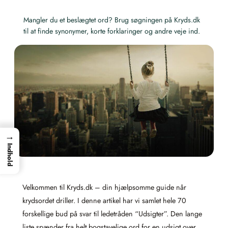
Mangler du et beslægtet ord? Brug søgningen på Kryds.dk
til at finde synonymer, korte forklaringer og andre veje ind.
→
Indhold
Velkommen til Kryds.dk – din hjælpsomme guide når
krydsordet driller. I denne artikel har vi samlet hele 70
forskellige bud på svar til ledetråden “Udsigter”. Den lange
liste spænder fra helt bogstavelige ord for en udsigt over