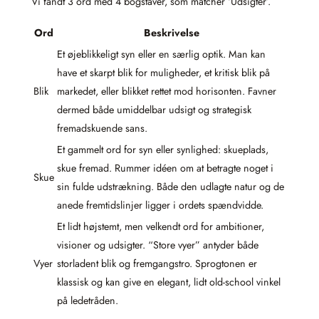
Vi fandt 3 ord med 4 bogstaver, som matcher ‘Udsigter’.
Ord
Beskrivelse
Et øjeblikkeligt syn eller en særlig optik. Man kan
have et skarpt blik for muligheder, et kritisk blik på
Blik
markedet, eller blikket rettet mod horisonten. Favner
dermed både umiddelbar udsigt og strategisk
fremadskuende sans.
Et gammelt ord for syn eller synlighed: skueplads,
skue fremad. Rummer idéen om at betragte noget i
Skue
sin fulde udstrækning. Både den udlagte natur og de
anede fremtidslinjer ligger i ordets spændvidde.
Et lidt højstemt, men velkendt ord for ambitioner,
visioner og udsigter. “Store vyer” antyder både
Vyer
storladent blik og fremgangstro. Sprogtonen er
klassisk og kan give en elegant, lidt old-school vinkel
på ledetråden.