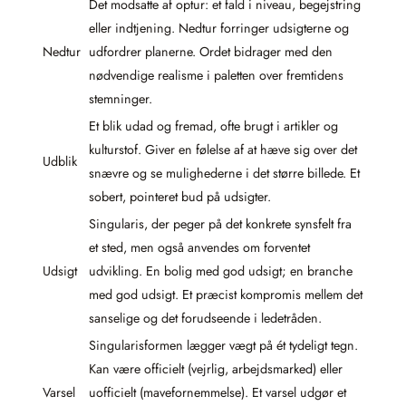
Det modsatte af optur: et fald i niveau, begejstring
eller indtjening. Nedtur forringer udsigterne og
Nedtur
udfordrer planerne. Ordet bidrager med den
nødvendige realisme i paletten over fremtidens
stemninger.
Et blik udad og fremad, ofte brugt i artikler og
kulturstof. Giver en følelse af at hæve sig over det
Udblik
snævre og se mulighederne i det større billede. Et
sobert, pointeret bud på udsigter.
Singularis, der peger på det konkrete synsfelt fra
et sted, men også anvendes om forventet
Udsigt
udvikling. En bolig med god udsigt; en branche
med god udsigt. Et præcist kompromis mellem det
sanselige og det forudseende i ledetråden.
Singularisformen lægger vægt på ét tydeligt tegn.
Kan være officielt (vejrlig, arbejdsmarked) eller
Varsel
uofficielt (mavefornemmelse). Et varsel udgør et