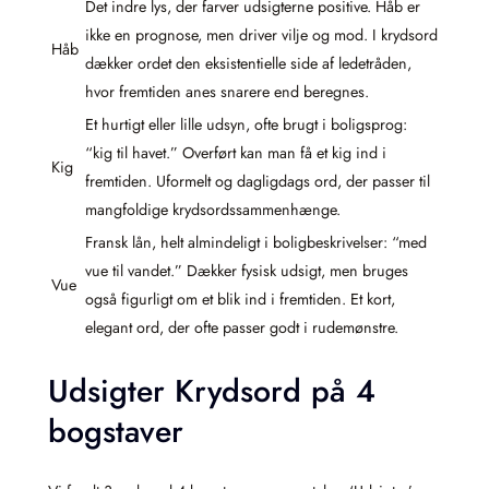
Det indre lys, der farver udsigterne positive. Håb er
ikke en prognose, men driver vilje og mod. I krydsord
Håb
dækker ordet den eksistentielle side af ledetråden,
hvor fremtiden anes snarere end beregnes.
Et hurtigt eller lille udsyn, ofte brugt i boligsprog:
“kig til havet.” Overført kan man få et kig ind i
Kig
fremtiden. Uformelt og dagligdags ord, der passer til
mangfoldige krydsordssammenhænge.
Fransk lån, helt almindeligt i boligbeskrivelser: “med
vue til vandet.” Dækker fysisk udsigt, men bruges
Vue
også figurligt om et blik ind i fremtiden. Et kort,
elegant ord, der ofte passer godt i rudemønstre.
Udsigter Krydsord på 4
bogstaver