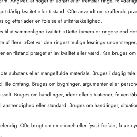
m. Angiver, at noget er udført eller fremstår ringe, fx »dårligt
 dårlig kvalitet eller tilstand. Ofte anvendt om skuffende præ
es og efterlader en følelse af utilstrækkelighed.
 til at sammenligne kvalitet: »Dette kamera er ringere end det
te af flere. »Det var den ringest mulige løsning« understreger,
r en tilstand præget af lav kvalitet eller værd. Kan bruges om
kidte substans eller mangelfulde materiale. Bruges i daglig tale:
ed lille omfang. Bruges om bygninger, argumenter eller personer
sselt. Bruges om handlinger, ideer eller situationer, fx »en tåb
il anstændighed eller standard. Bruges om handlinger, situatio
elendig. Ofte brugt om emotionelt eller fysisk forfald, fx »en y
.