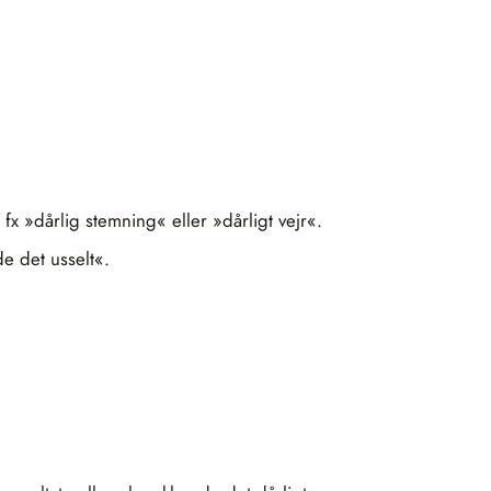
 fx »dårlig stemning« eller »dårligt vejr«.
e det usselt«.