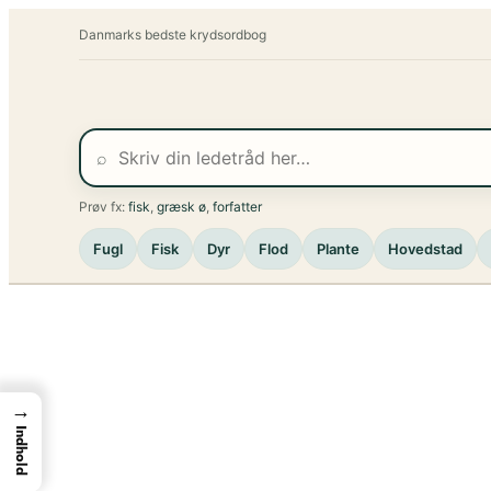
Spring
Danmarks bedste krydsordbog
til
indhold
⌕
Prøv fx:
fisk
,
græsk ø
,
forfatter
Fugl
Fisk
Dyr
Flod
Plante
Hovedstad
→
Indhold