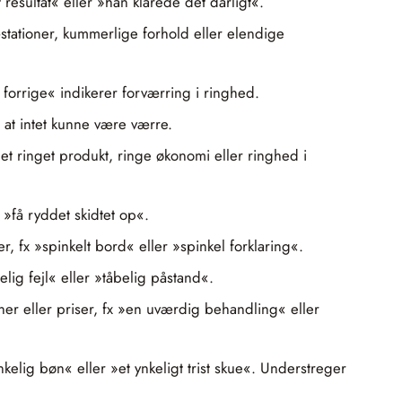
 resultat« eller »han klarede det dårligt«.
stationer, kummerlige forhold eller elendige
 forrige« indikerer forværring i ringhed.
 at intet kunne være værre.
 et ringet produkt, ringe økonomi eller ringhed i
 »få ryddet skidtet op«.
, fx »spinkelt bord« eller »spinkel forklaring«.
elig fejl« eller »tåbelig påstand«.
ner eller priser, fx »en uværdig behandling« eller
nkelig bøn« eller »et ynkeligt trist skue«. Understreger