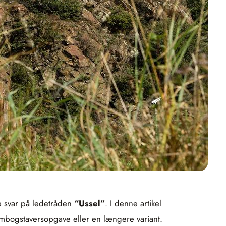
e svar på ledetråden
“Ussel”
. I denne artikel
fembogstaversopgave eller en længere variant.