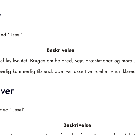
r
ed ‘Ussel’.
Beskrivelse
af lav kvalitet. Bruges om helbred, vejr, præstationer og moral,
ig kummerlig tilstand: »det var usselt vejr« eller »hun klared
aver
med ‘Ussel’.
Beskrivelse