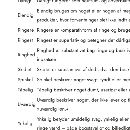
Dårligt
Dårligt fungerer som neutrum- og adverbialfor
Elendig bruges om noget eller nogen af meget
Elendig
produkter, hvor forventninger slet ikke indfri
Ringere
Ringere er komparativform af ringe og bruges
Ringest
Ringest er superlativ og betegner det dårligs
Ringhed er substantivet bag ringe og beskrive
Ringhed
indsatsen.
Skidtet
Skidtet er substantivet af skidt, dvs. den bes
Spinkel
Spinkel beskriver noget svagt, tyndt eller m
Tåbelig
Tåbelig beskriver noget dumt, useriøst eller u
Uværdig beskriver noget, der ikke lever op t
Uværdig
»uværdig løn.«
Ynkelig betyder umådelig svag, ynkelig eller 
Ynkelig
ringe værd – både bogstaveligt og billedligt