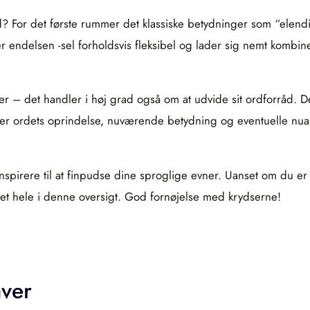
 For det første rummer det klassiske betydninger som “elendigt”
endelsen -sel forholdsvis fleksibel og lader sig nemt kombine
er – det handler i høj grad også om at udvide sit ordforråd. Der
larer ordets oprindelse, nuværende betydning og eventuelle nua
 inspirere til at finpudse dine sproglige evner. Uanset om du er 
det hele i denne oversigt. God fornøjelse med krydserne!
aver