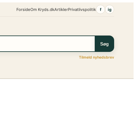
Forside
Om Kryds.dk
Artikler
Privatlivspolitik
f
ig
Søg
Tilmeld nyhedsbrev