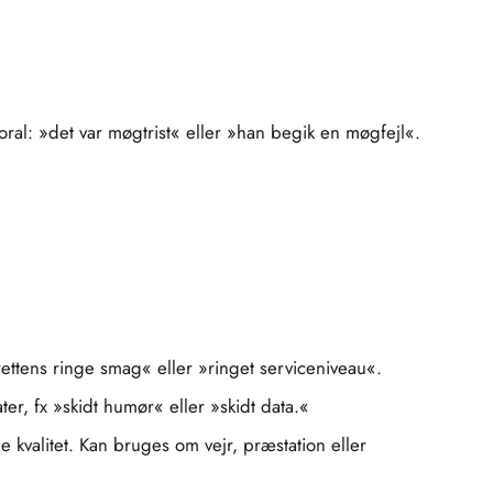
moral: »det var møgtrist« eller »han begik en møgfejl«.
»rettens ringe smag« eller »ringet serviceniveau«.
er, fx »skidt humør« eller »skidt data.«
kvalitet. Kan bruges om vejr, præstation eller