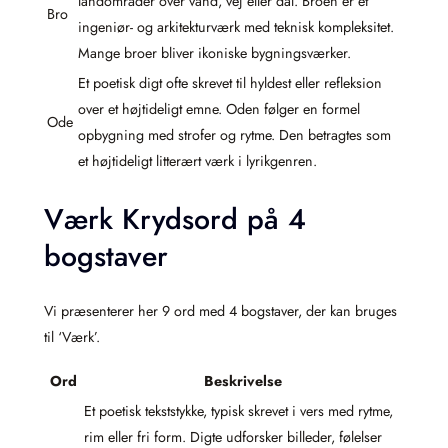
landområder over vand, vej eller dal. Broen er et
Bro
ingeniør- og arkitekturværk med teknisk kompleksitet.
Mange broer bliver ikoniske bygningsværker.
Et poetisk digt ofte skrevet til hyldest eller refleksion
over et højtideligt emne. Oden følger en formel
Ode
opbygning med strofer og rytme. Den betragtes som
et højtideligt litterært værk i lyrikgenren.
Værk Krydsord på 4
bogstaver
Vi præsenterer her 9 ord med 4 bogstaver, der kan bruges
til ‘Værk’.
Ord
Beskrivelse
Et poetisk tekststykke, typisk skrevet i vers med rytme,
rim eller fri form. Digte udforsker billeder, følelser