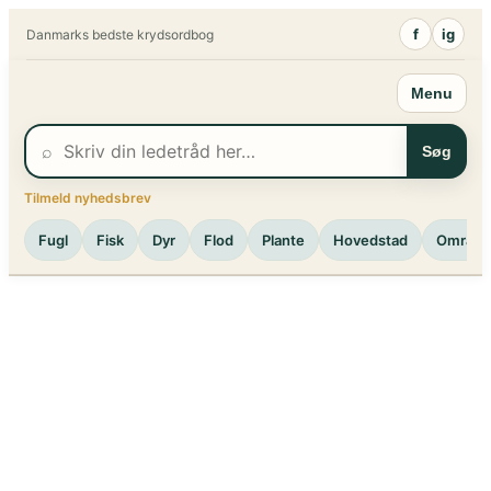
Spring
f
ig
Danmarks bedste krydsordbog
til
indhold
Menu
⌕
Søg
Tilmeld nyhedsbrev
Fugl
Fisk
Dyr
Flod
Plante
Hovedstad
Område