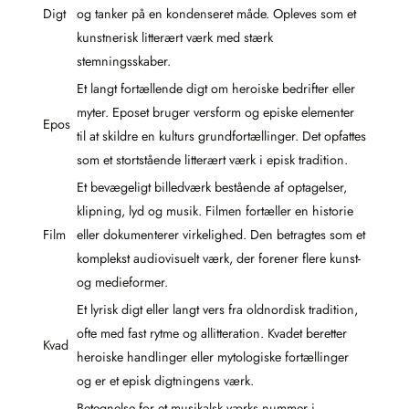
Digt
og tanker på en kondenseret måde. Opleves som et
kunstnerisk litterært værk med stærk
stemningsskaber.
Et langt fortællende digt om heroiske bedrifter eller
myter. Eposet bruger versform og episke elementer
Epos
til at skildre en kulturs grundfortællinger. Det opfattes
som et stortstående litterært værk i episk tradition.
Et bevægeligt billedværk bestående af optagelser,
klipning, lyd og musik. Filmen fortæller en historie
Film
eller dokumenterer virkelighed. Den betragtes som et
komplekst audiovisuelt værk, der forener flere kunst-
og medieformer.
Et lyrisk digt eller langt vers fra oldnordisk tradition,
ofte med fast rytme og allitteration. Kvadet beretter
Kvad
heroiske handlinger eller mytologiske fortællinger
og er et episk digtningens værk.
Betegnelse for et musikalsk værks nummer i