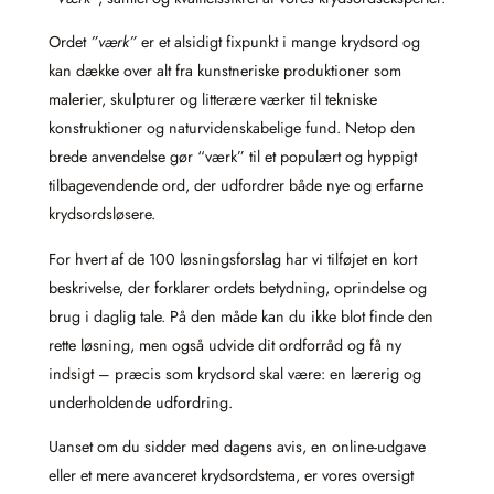
Ordet
”værk”
er et alsidigt fixpunkt i mange krydsord og
kan dække over alt fra kunstneriske produktioner som
malerier, skulpturer og litterære værker til tekniske
konstruktioner og naturvidenskabelige fund. Netop den
brede anvendelse gør “værk” til et populært og hyppigt
tilbagevendende ord, der udfordrer både nye og erfarne
krydsordsløsere.
For hvert af de 100 løsningsforslag har vi tilføjet en kort
beskrivelse, der forklarer ordets betydning, oprindelse og
brug i daglig tale. På den måde kan du ikke blot finde den
rette løsning, men også udvide dit ordforråd og få ny
indsigt – præcis som krydsord skal være: en lærerig og
underholdende udfordring.
Uanset om du sidder med dagens avis, en online-udgave
eller et mere avanceret krydsordstema, er vores oversigt