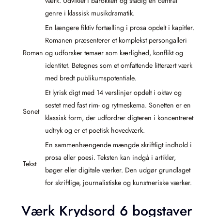
værk. Udviklet i barokken og stadig en central
genre i klassisk musikdramatik.
En længere fiktiv fortælling i prosa opdelt i kapitler.
Romanen præsenterer et komplekst persongalleri
Roman
og udforsker temaer som kærlighed, konflikt og
identitet. Betegnes som et omfattende litterært værk
med bredt publikumspotentiale.
Et lyrisk digt med 14 verslinjer opdelt i oktav og
sestet med fast rim- og rytmeskema. Sonetten er en
Sonet
klassisk form, der udfordrer digteren i koncentreret
udtryk og er et poetisk hovedværk.
En sammenhængende mængde skriftligt indhold i
prosa eller poesi. Teksten kan indgå i artikler,
Tekst
bøger eller digitale værker. Den udgør grundlaget
for skriftlige, journalistiske og kunstneriske værker.
Værk Krydsord 6 bogstaver