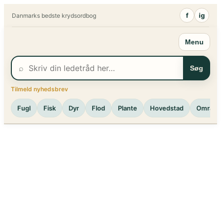
Spring
f
ig
Danmarks bedste krydsordbog
til
indhold
Menu
⌕
Søg
Tilmeld nyhedsbrev
Fugl
Fisk
Dyr
Flod
Plante
Hovedstad
Område