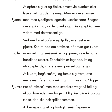
At opføre sig let og fjollet, småtravle planløst eller
lave småting uden retning. Minder om at vimse,
Fjante
men med tydeligere legende, useriøs tone. Bruges
om at gå rundt, drille, pjanke og ikke rigtigt komme
videre med det væsentlige.
Verbum for at opføre sig fjollet, useriøst eller
pjattet. Kan minde om at vimse, når man går rundt
Fjolle
uden retning, småsnakker og griner, i stedet for at
handle fokuseret. Tonefaldet er legende, let og
uforpligtende, snarere end presset og nervøst.
At kludre, begå småfejl og famle sig frem, ofte
mens man farer lidt omkring. ‘Fjumre rundt’ ligger
Fjumre
tæt på ‘vimse’, men med stærkere vægt på fejl og
ukoordinerede handlinger. Udtrykker både krop og
tanke, der ikke helt spiller sammen.
At bevæge sig let og hurtigt i små, flagrende