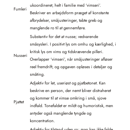
ukoordineret, helt i familie med ‘vimseri’.
Fumleri
Beskriver en arbejdsform præget af konstante
afbrydelser, småjusteringer, tabte greb og
manglende ro til at gennemføre.
Substantiv for det at nusse; vedvarende
småsysleri. I positivt lys om omhu og kærlighed, i
kritisk lys om vims og tidskrævende pilleri.
Nusseri
Overlapper ‘vimseri’, når småjusteringer afløser
reel fremdrift, og opgaven opløses i detaljer og
småting.
Adjektiv for let, useriøst og pjatbetonet. Kan
beskrive en person, der nemt bliver distraheret
og kommer til at vimse omkring i små, sjove
Pjattet
indfald. Tonefaldet er mildt og humoristisk, men
antyder også manglende tyngde og
koncentration.
Adjektiv for tilstand uden ro; man kan ikke falde