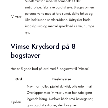
Substantiv for selve fænomenet: alt det
småurolige, febrilske og distræte. Bruges om en
persons vane med at fare rundt, skifte fokus og
Vimseri
ikke helt kunne samle trådene. Udtrykker både
kropslig uro og mental spredthed i små, hurtige
ryk.
Vimse Krydsord på 8
bogstaver
Her er 5 gode bud på ord med 8 bogstaver til ‘Vimse’.
Ord
Beskrivelse
Navn for fjollet, pjattet aktivitet, ofte uden mål.
Overlapper med ‘vimseri’, men har tydeligere
legende klang. Dækker både små bevægelser,
Fjolleri
grin og distraktioner, der forstyrrer