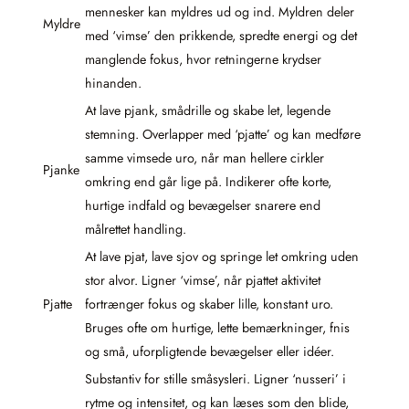
mennesker kan myldres ud og ind. Myldren deler
Myldre
med ‘vimse’ den prikkende, spredte energi og det
manglende fokus, hvor retningerne krydser
hinanden.
At lave pjank, smådrille og skabe let, legende
stemning. Overlapper med ‘pjatte’ og kan medføre
samme vimsede uro, når man hellere cirkler
Pjanke
omkring end går lige på. Indikerer ofte korte,
hurtige indfald og bevægelser snarere end
målrettet handling.
At lave pjat, lave sjov og springe let omkring uden
stor alvor. Ligner ‘vimse’, når pjattet aktivitet
Pjatte
fortrænger fokus og skaber lille, konstant uro.
Bruges ofte om hurtige, lette bemærkninger, fnis
og små, uforpligtende bevægelser eller idéer.
Substantiv for stille småsysleri. Ligner ‘nusseri’ i
rytme og intensitet, og kan læses som den blide,