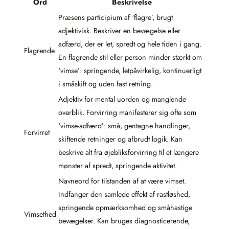
Ord
Beskrivelse
Præsens participium af ‘flagre’, brugt
adjektivisk. Beskriver en bevægelse eller
adfærd, der er let, spredt og hele tiden i gang.
Flagrende
En flagrende stil eller person minder stærkt om
‘vimse’: springende, letpåvirkelig, kontinuerligt
i småskift og uden fast retning.
Adjektiv for mental uorden og manglende
overblik. Forvirring manifesterer sig ofte som
‘vimse-adfærd’: små, gentagne handlinger,
Forvirret
skiftende retninger og afbrudt logik. Kan
beskrive alt fra øjebliksforvirring til et længere
mønster af spredt, springende aktivitet.
Navneord for tilstanden af at være vimset.
Indfanger den samlede effekt af rastløshed,
springende opmærksomhed og småhastige
Vimsethed
bevægelser. Kan bruges diagnosticerende,