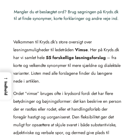
Mangler du et beslægtet ord? Brug søgningen på Kryds.dk
til at finde synonymer, korte forklaringer og andre veje ind.
Velkommen til Kryds.dk’s store oversigt over
løsningsmuligheder til ledetråden
Vimse
. Her på Kryds.dk
har vi samlet hele
55 forskellige løsningsforslag
– fra
korte og velkendte synonymer til mere sjældne og dialektale
varianter. Listen med alle forslagene finder du længere
→
nede i artiklen.
Indhold
Ordet “vimse” bruges ofte i krydsord fordi det har flere
betydninger og bøjningsformer: det kan beskrive en person
der er rastløs eller rodet, eller et handlingsforløb der
foregår hastigt og uorganiseret. Den fleksibilitet gør det
muligt for opsættere at skjule svaret i både substantiviske,
adjektiviske og verbale spor, og dermed give plads til