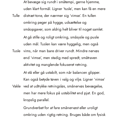
At bevæge sig rundt i småtempi, gerne hjemme,
uden klart formål. Ligner ‘tusle’, men kan få en mere
Tulle
distræt tone, der nærmer sig ‘vimse’. En tullen
omkring peger på hygge, udsættelse og
småopgaver, som aldrig helt bliver til noget samlet.
At gå stille og roligt omkring, småsysle og pusle
uden mål. Tuslen kan være hyggelig, men også
Tusle
vims, når man bare driver rundt. Mindre nervøs
end ‘vimse’, men stadig med spredt, småtraven
aktivitet og manglende fokuseret retning.
At stå eller gå ustabilt, som når balancen glipper.
Kan også betyde tøven i valg og vilje. Ligner ‘vimse’
Vakle
ved at udtrykke retningsløs, smånervøs bevægelse,
men har mere fokus på ustabilitet end pjat. En god,
kropslig parallel.
Grundverbet for at fare smånervøst eller uroligt
omkring uden rigtig retning. Bruges både om fysisk