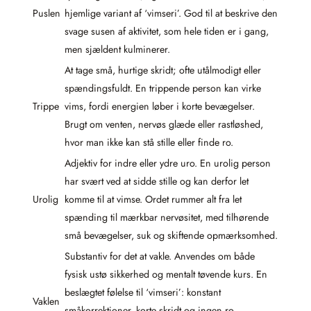
Puslen
hjemlige variant af ‘vimseri’. God til at beskrive den
svage susen af aktivitet, som hele tiden er i gang,
men sjældent kulminerer.
At tage små, hurtige skridt; ofte utålmodigt eller
spændingsfuldt. En trippende person kan virke
Trippe
vims, fordi energien løber i korte bevægelser.
Brugt om venten, nervøs glæde eller rastløshed,
hvor man ikke kan stå stille eller finde ro.
Adjektiv for indre eller ydre uro. En urolig person
har svært ved at sidde stille og kan derfor let
Urolig
komme til at vimse. Ordet rummer alt fra let
spænding til mærkbar nervøsitet, med tilhørende
små bevægelser, suk og skiftende opmærksomhed.
Substantiv for det at vakle. Anvendes om både
fysisk ustø sikkerhed og mentalt tøvende kurs. En
beslægtet følelse til ‘vimseri’: konstant
Vaklen
småkorrektioner, korte skridt og ingen ro.