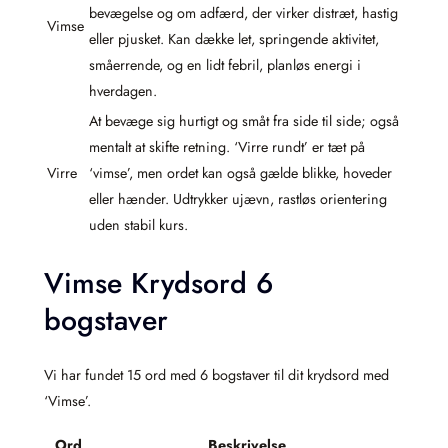
bevægelse og om adfærd, der virker distræt, hastig
Vimse
eller pjusket. Kan dække let, springende aktivitet,
småerrende, og en lidt febril, planløs energi i
hverdagen.
At bevæge sig hurtigt og småt fra side til side; også
mentalt at skifte retning. ‘Virre rundt’ er tæt på
Virre
‘vimse’, men ordet kan også gælde blikke, hoveder
eller hænder. Udtrykker ujævn, rastløs orientering
uden stabil kurs.
Vimse Krydsord 6
bogstaver
Vi har fundet 15 ord med 6 bogstaver til dit krydsord med
‘Vimse’.
Ord
Beskrivelse