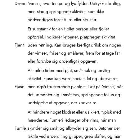
Drøne
‘vimse’, hvor tempo og lyd fylder. Udtrykker kraftig,
men stadig springende aktivitet, som ikke
nødvendigvis fører til ro eller struktur.
Et substantiv for en fjollet person eller fjollet
opførsel. Indikerer letbenet, pjatpræget aktivitet
Fjant
uden retning. Kan bruges kærligt drilsk om nogen,
der vimser, fniser og smålaver, frem for at tage fat
eller fordybe sig ordentligt i opgaven.
At spilde tiden med pjat, småsnak og unyttig
aktivitet. Fjase kan være socialt, let og ubekymret,
Fjase
men også frustrerende planløst. Tæt på ‘vimse’, når
det udmønter sig i småt trav, springende fokus og
undvigelse af opgaver, der kræver ro.
At håndtere noget klodset eller usikkert, typisk med
hænderne. Fumleri ledsager ofte vims, når man
Fumle
skynder sig småt og afbryder sig selv. Betoner det
taktile ved uroen: ting glipper, greb skifter, og man