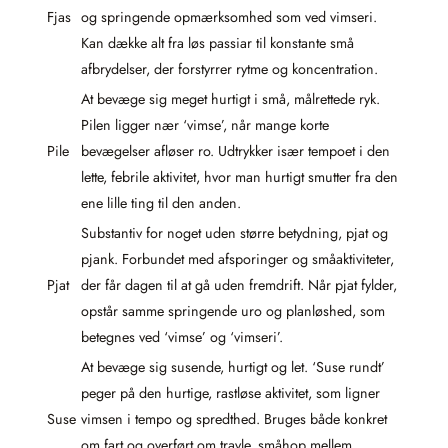
Fjas
og springende opmærksomhed som ved vimseri.
Kan dække alt fra løs passiar til konstante små
afbrydelser, der forstyrrer rytme og koncentration.
At bevæge sig meget hurtigt i små, målrettede ryk.
Pilen ligger nær ‘vimse’, når mange korte
Pile
bevægelser afløser ro. Udtrykker især tempoet i den
lette, febrile aktivitet, hvor man hurtigt smutter fra den
ene lille ting til den anden.
Substantiv for noget uden større betydning, pjat og
pjank. Forbundet med afsporinger og småaktiviteter,
Pjat
der får dagen til at gå uden fremdrift. Når pjat fylder,
opstår samme springende uro og planløshed, som
betegnes ved ‘vimse’ og ‘vimseri’.
At bevæge sig susende, hurtigt og let. ‘Suse rundt’
peger på den hurtige, rastløse aktivitet, som ligner
Suse
vimsen i tempo og spredthed. Bruges både konkret
om fart og overført om travle, småhop mellem