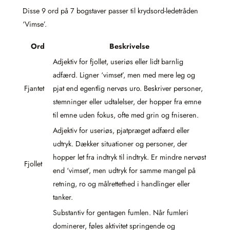
Disse 9 ord på 7 bogstaver passer til krydsord-ledetråden
‘Vimse’.
Ord
Beskrivelse
Adjektiv for fjollet, useriøs eller lidt barnlig
adfærd. Ligner ‘vimset’, men med mere leg og
Fjantet
pjat end egentlig nervøs uro. Beskriver personer,
stemninger eller udtalelser, der hopper fra emne
til emne uden fokus, ofte med grin og fniseren.
Adjektiv for useriøs, pjatpræget adfærd eller
udtryk. Dækker situationer og personer, der
hopper let fra indtryk til indtryk. Er mindre nervøst
Fjollet
end ‘vimset’, men udtryk for samme mangel på
retning, ro og målrettethed i handlinger eller
tanker.
Substantiv for gentagen fumlen. Når fumleri
dominerer, føles aktivitet springende og