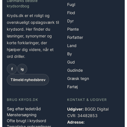
Danmarks bedste
Fugl
krydsordbog
Flod
Kryds.dk er et roligt og
Dyr
overskueligt opslagsværk til
krydsord. Her finder du
Plante
løsninger, synonymer og
Forfatter
korte forklaringer, der
Land
hjælper dig videre, når et
By
ord driller.
Gud
f
ig
Gudinde
Græsk tegn
Tilmeld nyhedsbrev
Fartøj
BRUG KRYDS.DK
KONTAKT & UDGIVER
Søg efter ledetråd
Udgiver:
BGGD Digital
Mønstersøgning
CVR: 34482853
Ofte brugt i krydsord
Adresse:
Tematiske ordsamlinger