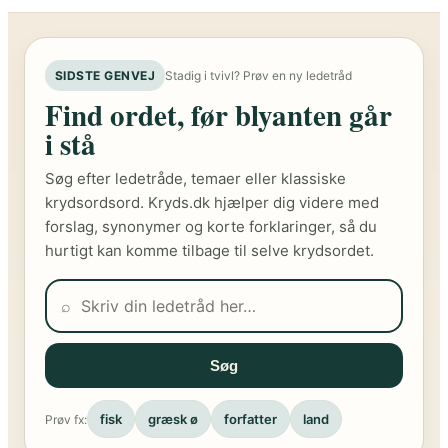
SIDSTE GENVEJ
Stadig i tvivl? Prøv en ny ledetråd
Find ordet, før blyanten går
i stå
Søg efter ledetråde, temaer eller klassiske
krydsordsord. Kryds.dk hjælper dig videre med
forslag, synonymer og korte forklaringer, så du
hurtigt kan komme tilbage til selve krydsordet.
⌕
Søg
fisk
græsk ø
forfatter
land
Prøv fx: