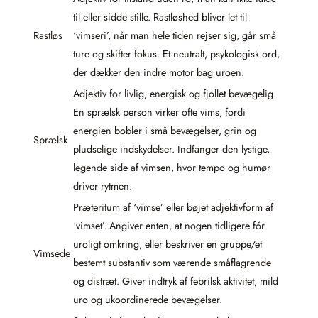
til eller sidde stille. Rastløshed bliver let til
Rastløs
‘vimseri’, når man hele tiden rejser sig, går små
ture og skifter fokus. Et neutralt, psykologisk ord,
der dækker den indre motor bag uroen.
Adjektiv for livlig, energisk og fjollet bevægelig.
En sprælsk person virker ofte vims, fordi
energien bobler i små bevægelser, grin og
Sprælsk
pludselige indskydelser. Indfanger den lystige,
legende side af vimsen, hvor tempo og humør
driver rytmen.
Præteritum af ‘vimse’ eller bøjet adjektivform af
‘vimset’. Angiver enten, at nogen tidligere fór
uroligt omkring, eller beskriver en gruppe/et
Vimsede
bestemt substantiv som værende småflagrende
og distræt. Giver indtryk af febrilsk aktivitet, mild
uro og ukoordinerede bevægelser.