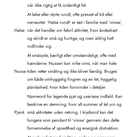
når ikke rigtig at få ordentligt fat.
At løbe eller styrte rundt, ofte presset af tid eller
nervøsitet. ‘Halse rundt’ er tæt i familie med ‘vimse’,
Halse
når det handler om febril aktivitet, hvor åndedræt
og skridt er små og hurtige, og roen aldrig helt
indfinder sig.
At småsysle, kærligt eller omstændeligt, ofte med
hænderne. Nusseri kan virke vims, når man hele
Nusse
tiden retter småting og ikke bliver færdig. Bruges
om både omhyggelig fingren og en let, hyggelig
planløshed, hvor tiden forsvinder i detaljer.
Navneord for legende pjat og useriøse indfald. Kan
beskrive en stemning, hvor alt summer af let uro og
Pjank
små aktiviteter uden retning. I krydsord kan det
fungere som pendant til ‘vimse’ gennem den delte
fornemmelse af spredthed og energisk distraktion.