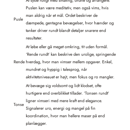
At sysle roligt med småting, ordne og arrangere.
Puslen kan være meditativ, men også vims, hvis
man aldrig når et mål. Ordet beskriver de
Pusle
dæmpede, gentagne bevægelser, hvor hænder og
tanker driver rundt blandt detaljer snarere end
resultater.
At løbe eller gå meget omkring, tit uden formål.
‘Rende rundt’ kan beskrive den urolige, springende
Rende
hverdag, hvor man vimser mellem opgaver. Enkel,
mundret og hyppig i talesprog, når
aktivitetsniveauet er højt, men fokus og ro mangler.
At bevæge sig voldsomt og lidt klodset, ofte
hurtigere end overblikket tillader. ‘Tonsen rundt’
ligner vimseri med mere kraft end elegance.
Tonse
Signalerer uro, energi og mangel på fin
koordination, hvor man hellere maser på end
planlægger.