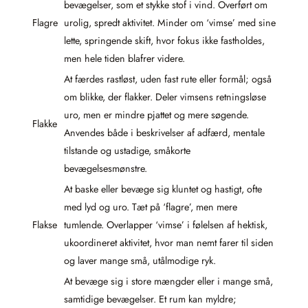
bevægelser, som et stykke stof i vind. Overført om
Flagre
urolig, spredt aktivitet. Minder om ‘vimse’ med sine
lette, springende skift, hvor fokus ikke fastholdes,
men hele tiden blafrer videre.
At færdes rastløst, uden fast rute eller formål; også
om blikke, der flakker. Deler vimsens retningsløse
uro, men er mindre pjattet og mere søgende.
Flakke
Anvendes både i beskrivelser af adfærd, mentale
tilstande og ustadige, småkorte
bevægelsesmønstre.
At baske eller bevæge sig kluntet og hastigt, ofte
med lyd og uro. Tæt på ‘flagre’, men mere
Flakse
tumlende. Overlapper ‘vimse’ i følelsen af hektisk,
ukoordineret aktivitet, hvor man nemt farer til siden
og laver mange små, utålmodige ryk.
At bevæge sig i store mængder eller i mange små,
samtidige bevægelser. Et rum kan myldre;