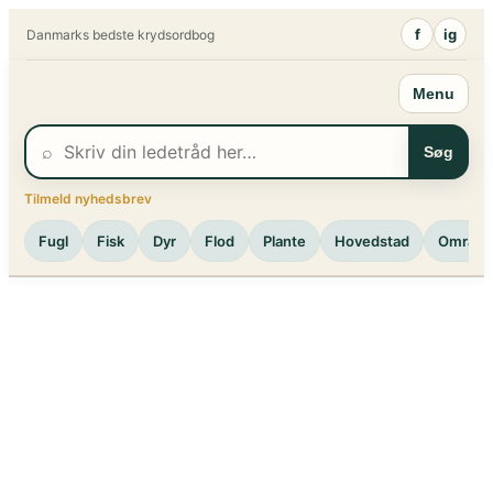
Spring
f
ig
Danmarks bedste krydsordbog
til
indhold
Menu
⌕
Søg
Tilmeld nyhedsbrev
Fugl
Fisk
Dyr
Flod
Plante
Hovedstad
Område