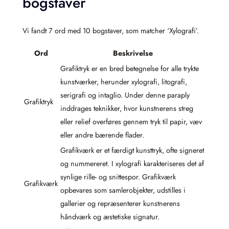
bogstaver
Vi fandt 7 ord med 10 bogstaver, som matcher ‘Xylografi’.
Ord
Beskrivelse
Grafiktryk er en bred betegnelse for alle trykte
kunstværker, herunder xylografi, litografi,
serigrafi og intaglio. Under denne paraply
Grafiktryk
inddrages teknikker, hvor kunstnerens streg
eller relief overføres gennem tryk til papir, væv
eller andre bærende flader.
Grafikværk er et færdigt kunsttryk, ofte signeret
og nummereret. I xylografi karakteriseres det af
synlige rille- og snittespor. Grafikværk
Grafikværk
opbevares som samlerobjekter, udstilles i
gallerier og repræsenterer kunstnerens
håndværk og æstetiske signatur.