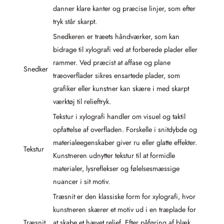
danner klare kanter og præcise linjer, som efter
tryk står skarpt.
Snedkeren er træets håndværker, som kan
bidrage til xylografi ved at forberede plader eller
rammer. Ved præcist at affase og plane
Snedker
træoverflader sikres ensartede plader, som
grafiker eller kunstner kan skære i med skarpt
værktøj til relieftryk.
Tekstur i xylografi handler om visuel og taktil
opfattelse af overfladen. Forskelle i snitdybde og
materialeegenskaber giver ru eller glatte effekter.
Tekstur
Kunstneren udnytter tekstur til at formidle
materialer, lysreflekser og følelsesmæssige
nuancer i sit motiv.
Træsnit er den klassiske form for xylografi, hvor
kunstneren skærer et motiv ud i en træplade for
Træsnit
at skabe et hævet relief. Efter påføring af blæk