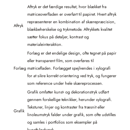
Aftryk er det færdige resultat, hvor blækket fra
matriceoverfladen er overført til papiret. Hvert aftryk
repræsenterer en kombination af skærepræcision,
Aftryk
blækbeherskelse og trykmetode. Aftrykkets kvalitet
sætter fokus på detaljer, kontrast og
materialeinteraktion.
Forlæg er det endelige design, ofte tegnet på papir
eller transparent film, som overføres til
Forlæg
matricefladen. Forlægget spejlvendes i xylografi
for at sikre korrekt orientering ved tryk, og fungerer
som reference under hele skæreprocessen.
Grafik omfatter kunst- og dekorationstryk udført
gennem forskellige teknikker, herunder xylografi.
Teksturer, linjer og kontraster fra træsnit eller
Grafik
linoleumstryk falder under grafik, som ofte udstilles
og samles i portfolios som eksempler på
kunsthåndværk.