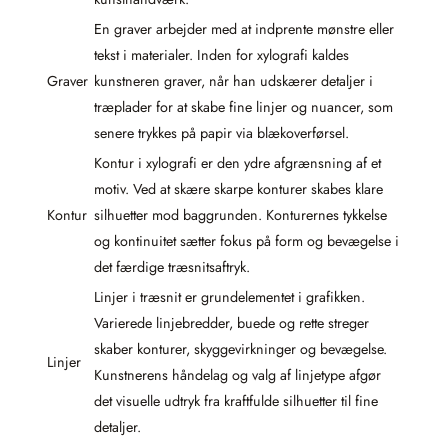
En graver arbejder med at indprente mønstre eller
tekst i materialer. Inden for xylografi kaldes
Graver
kunstneren graver, når han udskærer detaljer i
træplader for at skabe fine linjer og nuancer, som
senere trykkes på papir via blækoverførsel.
Kontur i xylografi er den ydre afgrænsning af et
motiv. Ved at skære skarpe konturer skabes klare
Kontur
silhuetter mod baggrunden. Konturernes tykkelse
og kontinuitet sætter fokus på form og bevægelse i
det færdige træsnitsaftryk.
Linjer i træsnit er grundelementet i grafikken.
Varierede linjebredder, buede og rette streger
skaber konturer, skyggevirkninger og bevægelse.
Linjer
Kunstnerens håndelag og valg af linjetype afgør
det visuelle udtryk fra kraftfulde silhuetter til fine
detaljer.