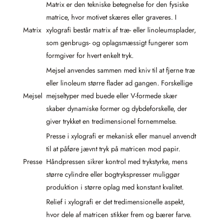
Matrix er den tekniske betegnelse for den fysiske
matrice, hvor motivet skæres eller graveres. I
Matrix
xylografi består matrix af træ- eller linoleumsplader,
som genbrugs- og oplagsmæssigt fungerer som
formgiver for hvert enkelt tryk.
Mejsel anvendes sammen med kniv til at fjerne træ
eller linoleum større flader ad gangen. Forskellige
Mejsel
mejseltyper med buede eller V-formede skær
skaber dynamiske former og dybdeforskelle, der
giver trykket en tredimensionel fornemmelse.
Presse i xylografi er mekanisk eller manuel anvendt
til at påføre jævnt tryk på matricen mod papir.
Presse
Håndpressen sikrer kontrol med trykstyrke, mens
større cylindre eller bogtrykspresser muliggør
produktion i større oplag med konstant kvalitet.
Relief i xylografi er det tredimensionelle aspekt,
hvor dele af matricen stikker frem og bærer farve.