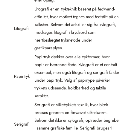
efter oplag.
Litografi er en trykteknik baseret på fedt-vand-
affinitet, hvor motivet tegnes med fedtstift på en
kalksten. Selvom det adskiller sig fra xylografi,
Litografi
inddrages litografi i krydsord som
nærtbeslægtet trykmetode under
grafikparaplyen.
Papirtryk dækker over alle trykformer, hvor
papir er bærende flade. Xylografi er et centralt
eksempel, men også litografi og serigrafi falder
Papirtryk
under papirtryk. Valg af papirtype påvirker
trykkets udseende, holdbarhed og taktile
karakter.
Serigrafi er silketrykkets teknik, hvor blæk
presses gennem en finvævet silkeskærm.
Selvom det ikke er xylografi, optræder begrebet
Serigrafi
i samme grafiske familie. Serigrafi bruges til