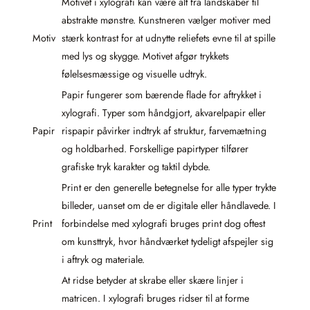
Motivet i xylografi kan være alt fra landskaber til
abstrakte mønstre. Kunstneren vælger motiver med
Motiv
stærk kontrast for at udnytte reliefets evne til at spille
med lys og skygge. Motivet afgør trykkets
følelsesmæssige og visuelle udtryk.
Papir fungerer som bærende flade for aftrykket i
xylografi. Typer som håndgjort, akvarelpapir eller
Papir
rispapir påvirker indtryk af struktur, farvemætning
og holdbarhed. Forskellige papirtyper tilfører
grafiske tryk karakter og taktil dybde.
Print er den generelle betegnelse for alle typer trykte
billeder, uanset om de er digitale eller håndlavede. I
Print
forbindelse med xylografi bruges print dog oftest
om kunsttryk, hvor håndværket tydeligt afspejler sig
i aftryk og materiale.
At ridse betyder at skrabe eller skære linjer i
matricen. I xylografi bruges ridser til at forme