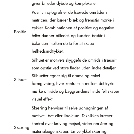
giver billeder dybde og kompleksitet.
Positiv i xylografi er de hævede områder i
matricen, der bærer blæk og fremstår mørke i
trykket. Kombinationen af positive og negative
Positiv
felter danner billedet, og kunsten består i
balancen mellem de to for at skabe
helhedsindtrykket.
Silhuet er motivets skyggefulde omrids i træsnit,
som opstår ved store flader uden indre detaljer.
Silhuetter egner sig til drama og enkel
Silhuet
formgivning, hvor kontrasten mellem det trykte
mørke område og baggrundens hvide felt skaber
visuel effekt.
Skæring henviser til selve udhugningen af
motivet i træ eller linoleum. Teknikken kræver
kontrol over kniv og mejsel, viden om årer og
Skæring
materialeegenskaber. En vellykket skæring