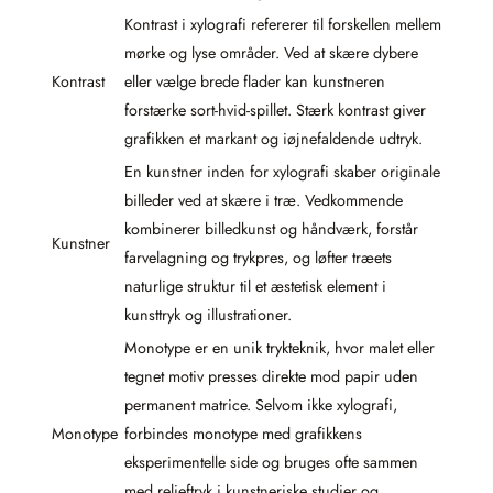
Kontrast i xylografi refererer til forskellen mellem
mørke og lyse områder. Ved at skære dybere
Kontrast
eller vælge brede flader kan kunstneren
forstærke sort-hvid-spillet. Stærk kontrast giver
grafikken et markant og iøjnefaldende udtryk.
En kunstner inden for xylografi skaber originale
billeder ved at skære i træ. Vedkommende
kombinerer billedkunst og håndværk, forstår
Kunstner
farvelagning og trykpres, og løfter træets
naturlige struktur til et æstetisk element i
kunsttryk og illustrationer.
Monotype er en unik trykteknik, hvor malet eller
tegnet motiv presses direkte mod papir uden
permanent matrice. Selvom ikke xylografi,
Monotype
forbindes monotype med grafikkens
eksperimentelle side og bruges ofte sammen
med relieftryk i kunstneriske studier og