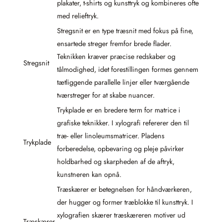
plakater, t-shirts og kunsttryk og kombineres ofte
med relieftryk.
Stregsnit er en type træsnit med fokus på fine,
ensartede streger fremfor brede flader.
Teknikken kræver præcise redskaber og
Stregsnit
tålmodighed, idet forestillingen formes gennem
tætliggende parallelle linjer eller tværgående
tværstreger for at skabe nuancer.
Trykplade er en bredere term for matrice i
grafiske teknikker. I xylografi refererer den til
træ- eller linoleumsmatricer. Pladens
Trykplade
forberedelse, opbevaring og pleje påvirker
holdbarhed og skarpheden af de aftryk,
kunstneren kan opnå.
Træskærer er betegnelsen for håndværkeren,
der hugger og former træblokke til kunsttryk. I
xylografien skærer træskæreren motiver ud
Træskærer