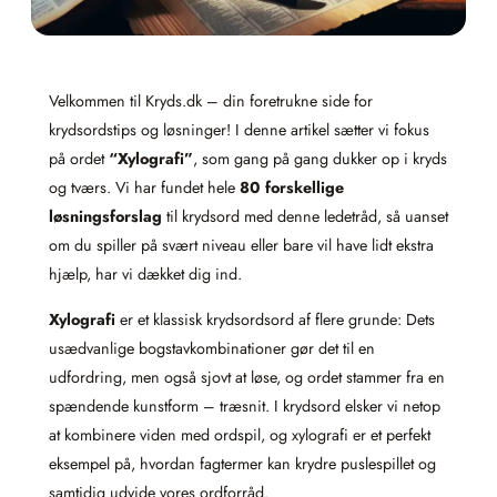
Velkommen til Kryds.dk – din foretrukne side for
krydsordstips og løsninger! I denne artikel sætter vi fokus
på ordet
“Xylografi”
, som gang på gang dukker op i kryds
og tværs. Vi har fundet hele
80 forskellige
løsningsforslag
til krydsord med denne ledetråd, så uanset
om du spiller på svært niveau eller bare vil have lidt ekstra
hjælp, har vi dækket dig ind.
Xylografi
er et klassisk krydsordsord af flere grunde: Dets
usædvanlige bogstavkombinationer gør det til en
udfordring, men også sjovt at løse, og ordet stammer fra en
spændende kunstform – træsnit. I krydsord elsker vi netop
at kombinere viden med ordspil, og xylografi er et perfekt
eksempel på, hvordan fagtermer kan krydre puslespillet og
samtidig udvide vores ordforråd.