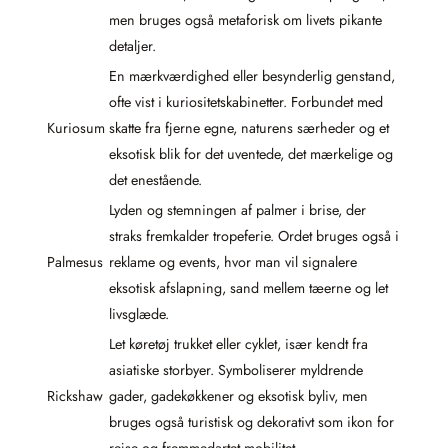
men bruges også metaforisk om livets pikante
detaljer.
En mærkværdighed eller besynderlig genstand,
ofte vist i kuriositetskabinetter. Forbundet med
Kuriosum
skatte fra fjerne egne, naturens særheder og et
eksotisk blik for det uventede, det mærkelige og
det enestående.
Lyden og stemningen af palmer i brise, der
straks fremkalder tropeferie. Ordet bruges også i
Palmesus
reklame og events, hvor man vil signalere
eksotisk afslapning, sand mellem tæerne og let
livsglæde.
Let køretøj trukket eller cyklet, især kendt fra
asiatiske storbyer. Symboliserer myldrende
Rickshaw
gader, gadekøkkener og eksotisk byliv, men
bruges også turistisk og dekorativt som ikon for
rejse og fremmedartet mobilitet.