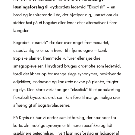
løsningsforslag
til krydsordets ledetråd “Eksotisk” – en
bred og inspirerende liste, der hjælper dig, uanset om du
sidder fast på ét bogstav eller leder efter alternativer i flere
længder.
Begrebet “eksotisk” dækker over noget fremmedartet,
usædvanligt eller som hører til i fjerne egne – tænk
tropiske planter, fremmede kulturer eller sjældne
smagsoplevelser. I krydsord bruges ordet ofte som ledetråd,
fordi det åbner op for mange slags synonymer, beskrivende
adjektiver, stednavne og konkrete navne på planter, frugter
og dyr. Den store variation gør “eksotisk” til et populært og
fleksibelt krydsords-ord, som kan føre til mange mulige svar
afhængigt af bogstavpladserne.
På Kryds.dk har vi derfor samlet forslag, der spænder fra
korte, almindelige synonymer til mere specifikke og lidt
sjældnere betegnelser. Hvert løsningsforslag er ledsaget af