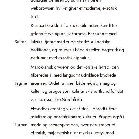
udflugter generelt og som navn på en
webbrowser, hvilket giver et moderne, eksotisk
tvist.
Kostbart krydderi fra krokusblomsten, kendt for
gylden farve og delikat aroma. Forbundet med
Safran
luksus, fjerne marker og stærke kulinariske
traditioner, og bruges i både risretter, bagværk og
parfumer med eksotisk signatur.
Marokkansk gryderet og det koniske lerfad, den
tilberedes i, med langsomt udviklede krydrede
Tagine
aromaer. Ordet rummer både teknik, smag og
kultur og bruges som kulinarisk shorthand for det
varme, eksotiske Nordafrika.
Hovedbeklædning viklet af stof, udbredt i flere
asiatiske og nordafrikanske kulturer. Bruges også i
Turban
mode og sceneoptræden, hvor den skaber et
eksotisk, majestætisk eller mystisk udtryk med