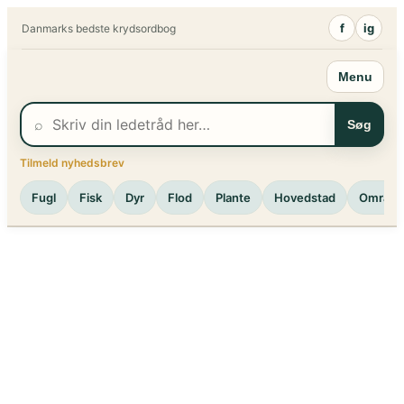
Spring
f
ig
Danmarks bedste krydsordbog
til
indhold
Menu
⌕
Søg
Tilmeld nyhedsbrev
Fugl
Fisk
Dyr
Flod
Plante
Hovedstad
Område