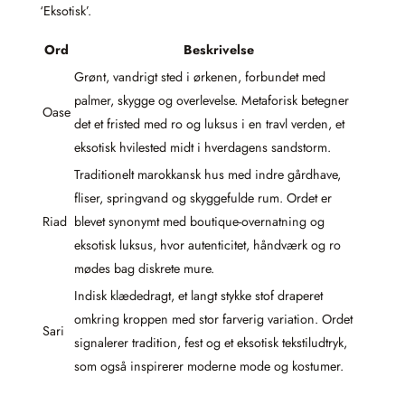
‘Eksotisk’.
Ord
Beskrivelse
Grønt, vandrigt sted i ørkenen, forbundet med
palmer, skygge og overlevelse. Metaforisk betegner
Oase
det et fristed med ro og luksus i en travl verden, et
eksotisk hvilested midt i hverdagens sandstorm.
Traditionelt marokkansk hus med indre gårdhave,
fliser, springvand og skyggefulde rum. Ordet er
Riad
blevet synonymt med boutique-overnatning og
eksotisk luksus, hvor autenticitet, håndværk og ro
mødes bag diskrete mure.
Indisk klædedragt, et langt stykke stof draperet
omkring kroppen med stor farverig variation. Ordet
Sari
signalerer tradition, fest og et eksotisk tekstiludtryk,
som også inspirerer moderne mode og kostumer.