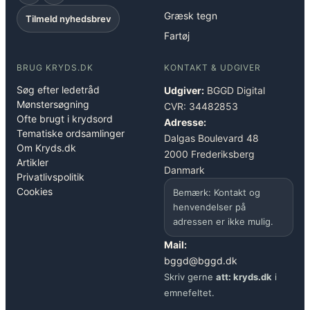
Græsk tegn
Tilmeld nyhedsbrev
Fartøj
BRUG KRYDS.DK
KONTAKT & UDGIVER
Søg efter ledetråd
Udgiver:
BGGD Digital
Mønstersøgning
CVR: 34482853
Ofte brugt i krydsord
Adresse:
Tematiske ordsamlinger
Dalgas Boulevard 48
Om Kryds.dk
2000 Frederiksberg
Artikler
Danmark
Privatlivspolitik
Cookies
Bemærk: Kontakt og
henvendelser på
adressen er ikke mulig.
Mail:
bggd@bggd.dk
Skriv gerne
att: kryds.dk
i
emnefeltet.