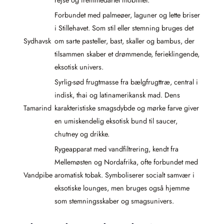
Forbundet med palmeøer, laguner og lette briser
i Stillehavet. Som stil eller stemning bruges det
Sydhavsk
om sarte pasteller, bast, skaller og bambus, der
tilsammen skaber et drømmende, ferieklingende,
eksotisk univers.
Syrlig-sød frugtmasse fra bælgfrugttræ, central i
indisk, thai og latinamerikansk mad. Dens
Tamarind
karakteristiske smagsdybde og mørke farve giver
en umiskendelig eksotisk bund til saucer,
chutney og drikke.
Rygeapparat med vandfiltrering, kendt fra
Mellemøsten og Nordafrika, ofte forbundet med
Vandpibe
aromatisk tobak. Symboliserer socialt samvær i
eksotiske lounges, men bruges også hjemme
som stemningsskaber og smagsunivers.