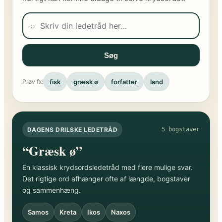
⌕
Søg
fisk
græsk ø
forfatter
land
Prøv fx:
DAGENS DRILSKE LEDETRÅD
5 bogstaver
“Græsk ø”
En klassisk krydsordsledetråd med flere mulige svar.
Det rigtige ord afhænger ofte af længde, bogstaver
og sammenhæng.
Samos
Kreta
Ikos
Naxos