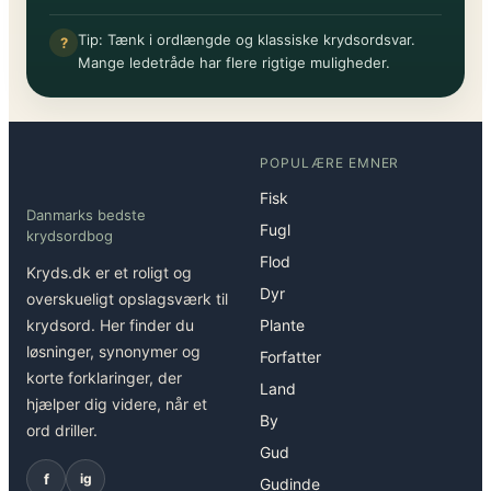
Tip: Tænk i ordlængde og klassiske krydsordsvar.
?
Mange ledetråde har flere rigtige muligheder.
POPULÆRE EMNER
Fisk
Danmarks bedste
Fugl
krydsordbog
Flod
Kryds.dk er et roligt og
Dyr
overskueligt opslagsværk til
krydsord. Her finder du
Plante
løsninger, synonymer og
Forfatter
korte forklaringer, der
Land
hjælper dig videre, når et
By
ord driller.
Gud
f
ig
Gudinde