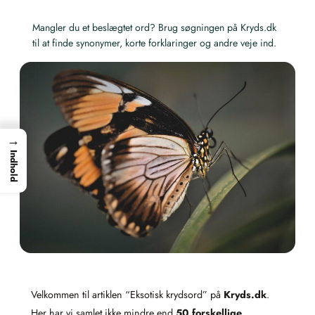
Mangler du et beslægtet ord? Brug søgningen på Kryds.dk
til at finde synonymer, korte forklaringer og andre veje ind.
→
Indhold
Velkommen til artiklen “Eksotisk krydsord” på
Kryds.dk
.
Her har vi samlet ikke mindre end
50 forskellige