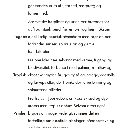
genstanden aura af fjernhed, særpræg og
fornemhed.
Aromatiske harpikser og urter, der brændes for
duft og ritual, kendt fra templer og hjem. Skaber
Røgelse
øjeblikkelig eksotisk atmosfære med røgslør, der
forbinder sanser, spiritualitet og gamle
handelsruter.
Fra områder nær ækvator med varme, fugt og rig
biodiversitet, forbundet med palmer, koralhav og
Tropisk
eksotiske frugter. Bruges også om smage, cocktails
og farvepaletter, der fremkalder feriestemning og
solmættede billeder.
Frø fra vaniljeorkidéen, en klassisk sød og dyb
aroma med tropisk ophav. Selvom ordet også
Vanilje
bruges om noget kedeligt, rummer det en
fortælling om eksotiske plantager, håndbestøvning
og luksuriøse desserter.