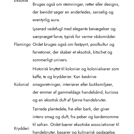
Eksotisk
Bruges også om stemninger, retter eller designs,
der bevidst søger en anderledes, sanselig og
eventyrlig aura.
Lyserød vadefugl med elegante bevægelser og
særpræget farve, typisk for varme vådområder.
Flamingo
Ordet bruges også om festpynt, poolkultur og
farvetoner, der skaber et eksotisk, kitschet og
sommerligt univers.
Historisk knyttet til kolonier og kolonialvarer som
kaffe, te og krydderier. Kan beskrive
Kolonial
smagsretninger, interiører eller butiksmiljøer,
der emmer af gammeldags handelsånd, kuriosa
og en eksotisk duft af fjerne handelsruter.
Tørrede plantedele, frø eller bark, der giver
intens smag og duft, fra peber og kardemomme
til safran. Ordet bærer eksotiske associationer til
Krydderi
handelsruter, basarer og kulinarisk opdagelse,