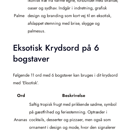
Ikonisk træ fra varme egne, forbundet med strande,
oaser og sydhav. Indgår i indretning, grafisk
Palme
design og branding som kort vej til en eksotisk,
afslappet stemning med brise, skygge og
palmesus.
Eksotisk Krydsord på 6
bogstaver
Følgende 11 ord med 6 bogstaver kan bruges i dit krydsord
med ‘Eksotisk’.
Ord
Beskrivelse
Saftig tropisk frugt med prikkende sødme, symbol
på gæstfrihed og feriestemning. Optræder i
Ananas
cocktails, desserter og pizzaer, men også som
ornament i design og mode, hvor den signalerer