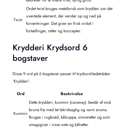
kødretter for at tilføre frisk, syrlig gnist.
Ordet twist bruges metaforisk som krydderi om det
uventede element, der vender op og ned på
Twist
forventninger. Det giver en frisk vinkel i
fortællinger, retter og koncepter.
Krydderi Krydsord 6
bogstaver
Disse 9 ord på 6 bogstaver passer til krydsord-ledetråden
‘Krydderi’.
Ord
Beskrivelse
Dette krydderi, kummin (caraway), består af små
brune frø med let lakridsagtig og varm aroma.
Kummin
Bruges i rugbrød, kålsuppe, simreretter og som
smagsgiver i visse oste og kålretter.