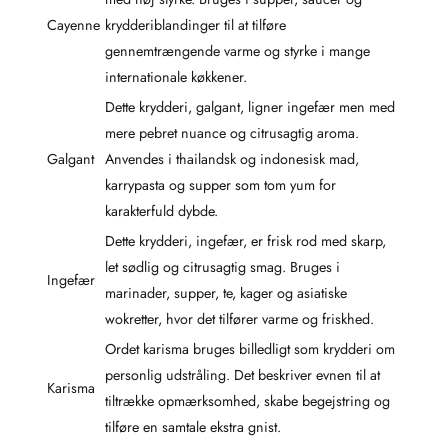
Cayenne
krydderiblandinger til at tilføre
gennemtrængende varme og styrke i mange
internationale køkkener.
Dette krydderi, galgant, ligner ingefær men med
mere pebret nuance og citrusagtig aroma.
Galgant
Anvendes i thailandsk og indonesisk mad,
karrypasta og supper som tom yum for
karakterfuld dybde.
Dette krydderi, ingefær, er frisk rod med skarp,
let sødlig og citrusagtig smag. Bruges i
Ingefær
marinader, supper, te, kager og asiatiske
wokretter, hvor det tilfører varme og friskhed.
Ordet karisma bruges billedligt som krydderi om
personlig udstråling. Det beskriver evnen til at
Karisma
tiltrække opmærksomhed, skabe begejstring og
tilføre en samtale ekstra gnist.