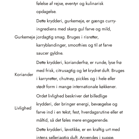
følelse af rejse, eventyr og kulinarisk
opdagelse.
Dette krydderi, gurkemeje, er gængs curry-
ingrediens med skarp gul farve og mild,
Gurkemeje
jordagtig smag. Bruges i risretter,
karryblandinger, smoothies og til at farve
saucer gyldne.
Dette krydderi, korianderfrø, er runde, lyse frø
med frisk, citrusagtig og let krydret duft. Bruges
Koriander
i karryretter, chutney, pickles og i hele eller
stødt form i mange internationale køkkener.
Ordet livlighed beskriver det billedlige
krydderi, der bringer energi, bevægelse og
Livlighed
farve ind i en tekst, fest, hverdagsrutine eller et
måltid, så det føles mere engagerende.
Dette krydderi, løvstikke, er en kraftig urt med
intens selleriagtig duft. Anvendes i suppe,