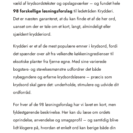
væld af krydsordstekster og opslagsværker – og fundet hele
98 forskellige løsningsforslag
til ledetråden Krydderi.
Det er næsten garanteret, at du kan finde et af de her ord,
uanset om der er tale om et kort, langt, almindeligt eller
sjældent krydderiord.
Krydderi er et af de mest populære emner i krydsord, fordi
det spænder over alt fra velkendte køkkeningredienser til
eksotiske planter fra fjerne egne. Med sine varierede
bogstavs- og stavelsesmønstre udfordrer det både
nybegyndere og erfarne krydsordsløsere – præcis som
krydsord skal gøre det: underholde, stimulere og udvide dit
ordforråd.
For hver af de 98 løsningsforslag har vi lavet en kort, men
fyldestgørende beskrivelse. Her kan du læse om ordets
oprindelse, anvendelse og smagsprofil – og samtidig blive
lidt klogere på, hvordan et enkelt ord kan berige både din