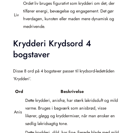
Ordet liv bruges figurativt som krydderi om det, der
tilfører energi, bevægelse og engagement. Det gør
Liv
hverdagen, kunsten eller maden mere dynamisk og
medrivende.
Krydderi Krydsord 4
bogstaver
Disse 8 ord på 4 bogstaver passer til krydsord-ledetråden
‘Krydderi’.
Ord
Beskrivelse
Dette krydderi, anisfrø, har stærk lakridsduft og mild
varme. Bruges i bagværk som anisbrød, visse
Anis
likører, gløgg og kryddermixer, når man ønsker en
sødlig lakridsagtig tone.
Dette krydderi, dild, har fine, fjerede blade med mild