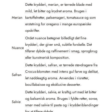
Dette krydderi, merian, er tørrede blade med
mild, let bitter og krydret aroma. Bruges i
Merian
kartoffelretter, pølsemageri, tomatsauce og som
erstatning for oregano i mange europæiske
opskrifter.
Ordet nuance betegner billedligt det fine
krydderi, der giver små, subtile forskelle. Det
Nuance
tilfører dybde og raffinement i smag, sprogbrug
eller kunstnerisk komposition.
Dette krydderi, safran, er tørrede støvdragere fra
Crocus-blomsten med intens gul farve og delikat,
Safran
let nøddeagtig aroma. Anvendes i risretter,
bouillabaisse og eksklusive desserter.
Dette krydderi, salvie, er kraftig urt med let bitter
og balsamisk aroma. Bruges i fyldte retter, sovse,
Salvie
smør med salvie til pasta og i krydderiblandinger
for at tilføre dybde.