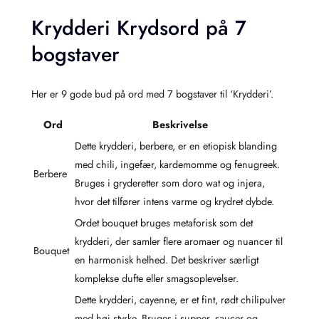
Krydderi Krydsord på 7
bogstaver
Her er 9 gode bud på ord med 7 bogstaver til ‘Krydderi’.
Ord
Beskrivelse
Dette krydderi, berbere, er en etiopisk blanding
med chili, ingefær, kardemomme og fenugreek.
Berbere
Bruges i gryderetter som doro wat og injera,
hvor det tilfører intens varme og krydret dybde.
Ordet bouquet bruges metaforisk som det
krydderi, der samler flere aromaer og nuancer til
Bouquet
en harmonisk helhed. Det beskriver særligt
komplekse dufte eller smagsoplevelser.
Dette krydderi, cayenne, er et fint, rødt chilipulver
med høj styrke. Bruges i supper, saucer og