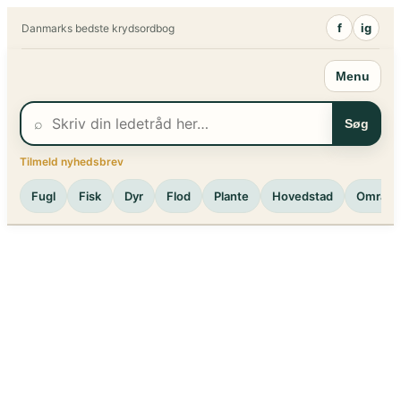
Spring
f
ig
Danmarks bedste krydsordbog
til
indhold
Menu
⌕
Søg
Tilmeld nyhedsbrev
Fugl
Fisk
Dyr
Flod
Plante
Hovedstad
Område