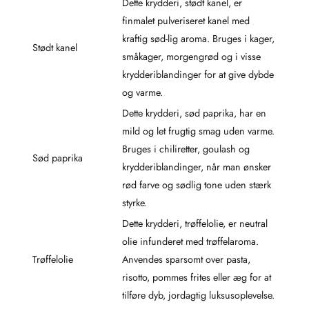
Dette krydderi, stødt kanel, er
finmalet pulveriseret kanel med
kraftig sød-lig aroma. Bruges i kager,
Stødt kanel
småkager, morgengrød og i visse
krydderiblandinger for at give dybde
og varme.
Dette krydderi, sød paprika, har en
mild og let frugtig smag uden varme.
Bruges i chiliretter, goulash og
Sød paprika
krydderiblandinger, når man ønsker
rød farve og sødlig tone uden stærk
styrke.
Dette krydderi, trøffelolie, er neutral
olie infunderet med trøffelaroma.
Trøffelolie
Anvendes sparsomt over pasta,
risotto, pommes frites eller æg for at
tilføre dyb, jordagtig luksusoplevelse.