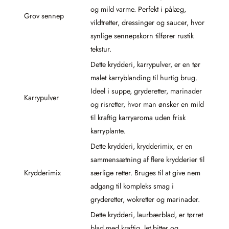
og mild varme. Perfekt i pålæg,
Grov sennep
vildtretter, dressinger og saucer, hvor
synlige sennepskorn tilfører rustik
tekstur.
Dette krydderi, karrypulver, er en tør
malet karryblanding til hurtig brug.
Ideel i suppe, gryderetter, marinader
Karrypulver
og risretter, hvor man ønsker en mild
til kraftig karryaroma uden frisk
karryplante.
Dette krydderi, krydderimix, er en
sammensætning af flere krydderier til
Krydderimix
særlige retter. Bruges til at give nem
adgang til kompleks smag i
gryderetter, wokretter og marinader.
Dette krydderi, laurbærblad, er tørret
blad med kraftig, let bitter og