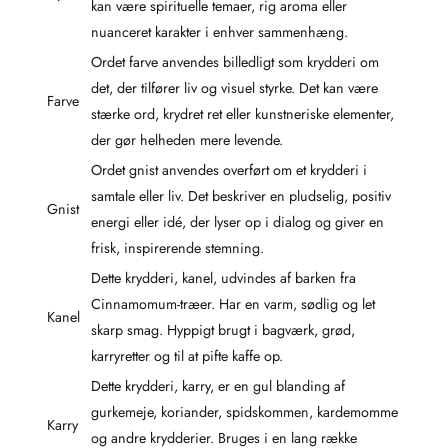
kan være spirituelle temaer, rig aroma eller
nuanceret karakter i enhver sammenhæng.
Ordet farve anvendes billedligt som krydderi om
det, der tilfører liv og visuel styrke. Det kan være
Farve
stærke ord, krydret ret eller kunstneriske elementer,
der gør helheden mere levende.
Ordet gnist anvendes overført om et krydderi i
samtale eller liv. Det beskriver en pludselig, positiv
Gnist
energi eller idé, der lyser op i dialog og giver en
frisk, inspirerende stemning.
Dette krydderi, kanel, udvindes af barken fra
Cinnamomum-træer. Har en varm, sødlig og let
Kanel
skarp smag. Hyppigt brugt i bagværk, grød,
karryretter og til at pifte kaffe op.
Dette krydderi, karry, er en gul blanding af
gurkemeje, koriander, spidskommen, kardemomme
Karry
og andre krydderier. Bruges i en lang række