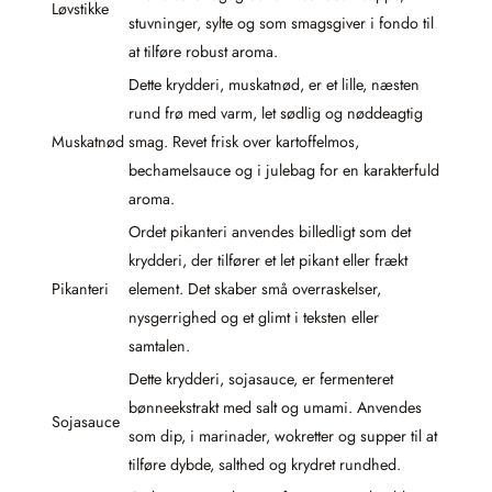
Løvstikke
stuvninger, sylte og som smagsgiver i fondo til
at tilføre robust aroma.
Dette krydderi, muskatnød, er et lille, næsten
rund frø med varm, let sødlig og nøddeagtig
Muskatnød
smag. Revet frisk over kartoffelmos,
bechamelsauce og i julebag for en karakterfuld
aroma.
Ordet pikanteri anvendes billedligt som det
krydderi, der tilfører et let pikant eller frækt
Pikanteri
element. Det skaber små overraskelser,
nysgerrighed og et glimt i teksten eller
samtalen.
Dette krydderi, sojasauce, er fermenteret
bønneekstrakt med salt og umami. Anvendes
Sojasauce
som dip, i marinader, wokretter og supper til at
tilføre dybde, salthed og krydret rundhed.