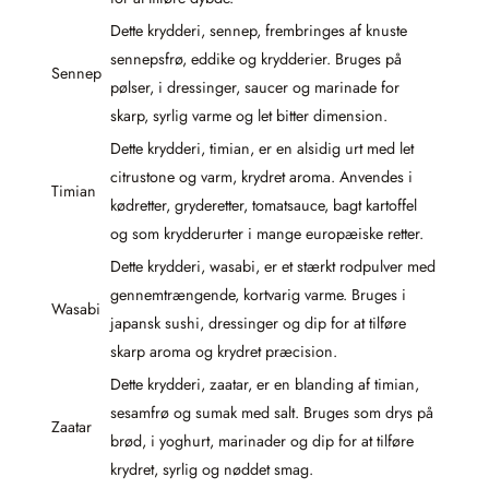
Dette krydderi, sennep, frembringes af knuste
sennepsfrø, eddike og krydderier. Bruges på
Sennep
pølser, i dressinger, saucer og marinade for
skarp, syrlig varme og let bitter dimension.
Dette krydderi, timian, er en alsidig urt med let
citrustone og varm, krydret aroma. Anvendes i
Timian
kødretter, gryderetter, tomatsauce, bagt kartoffel
og som krydderurter i mange europæiske retter.
Dette krydderi, wasabi, er et stærkt rodpulver med
gennemtrængende, kortvarig varme. Bruges i
Wasabi
japansk sushi, dressinger og dip for at tilføre
skarp aroma og krydret præcision.
Dette krydderi, zaatar, er en blanding af timian,
sesamfrø og sumak med salt. Bruges som drys på
Zaatar
brød, i yoghurt, marinader og dip for at tilføre
krydret, syrlig og nøddet smag.