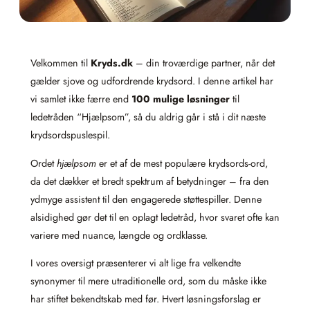
Velkommen til
Kryds.dk
– din troværdige partner, når det
gælder sjove og udfordrende krydsord. I denne artikel har
vi samlet ikke færre end
100 mulige løsninger
til
ledetråden “Hjælpsom”, så du aldrig går i stå i dit næste
krydsordspuslespil.
Ordet
hjælpsom
er et af de mest populære krydsords-ord,
da det dækker et bredt spektrum af betydninger – fra den
ydmyge assistent til den engagerede støttespiller. Denne
alsidighed gør det til en oplagt ledetråd, hvor svaret ofte kan
variere med nuance, længde og ordklasse.
I vores oversigt præsenterer vi alt lige fra velkendte
synonymer til mere utraditionelle ord, som du måske ikke
har stiftet bekendtskab med før. Hvert løsningsforslag er