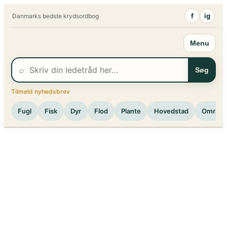
Spring
f
ig
Danmarks bedste krydsordbog
til
indhold
Menu
⌕
Søg
Tilmeld nyhedsbrev
Fugl
Fisk
Dyr
Flod
Plante
Hovedstad
Område