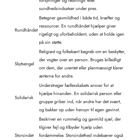
forsyninger og rednings- eller
sundhedsindsatser under pres.
Betegner gavmildhed i både tid, kræfter og
ressourcer. En rundhåndet hjælper giver
Rundhåndet
rigeligt og uforbeholdent, uden at holde igen
på sin støtte.
Religiøst og folkekært begreb om en beskytter,
der vogter over en person. Bruges billedligt
Skytsengel
om dem, der uventet eller planmæssigt klarer
ærterne for andre.
Understreger fællesskabets ansvar for at
hjælpe hinanden. En solidarisk person eller
Solidarisk
gruppe griber ind, når andre har det svært,
og bakker op uden hensyn til egen gevinst.
Beskriver en rummelig og gavmild sjæl, der
tilgiver fejl og tilbyder hjælp uden
Storsindet
fordømmelse. Storsindethed indebærer også