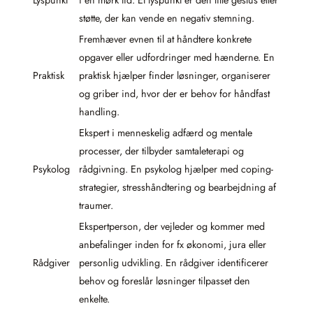
Lyspunkt
i en mørk tid. Et lyspunkt er den lille gestus eller
støtte, der kan vende en negativ stemning.
Fremhæver evnen til at håndtere konkrete
opgaver eller udfordringer med hænderne. En
Praktisk
praktisk hjælper finder løsninger, organiserer
og griber ind, hvor der er behov for håndfast
handling.
Ekspert i menneskelig adfærd og mentale
processer, der tilbyder samtaleterapi og
Psykolog
rådgivning. En psykolog hjælper med coping-
strategier, stresshåndtering og bearbejdning af
traumer.
Ekspertperson, der vejleder og kommer med
anbefalinger inden for fx økonomi, jura eller
Rådgiver
personlig udvikling. En rådgiver identificerer
behov og foreslår løsninger tilpasset den
enkelte.