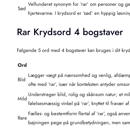
Velfunderet synonym for ‘rar’ om personer og ge
Sød
hjertevarme. I krydsord er ‘sød’ en hyppig løsnin
Rar Krydsord 4 bogstaver
Følgende 5 ord med 4 bogstaver kan bruges i dit kryd
Ord
Lægger vægt på nænsomhed og venlig, afdæmpet 
Blid
ofte med ‘rar’, især når konteksten antyder omsor
Understreger blid, rolig og skånsom natur; et mil
Mild
følelsesmæssig vinkel på ‘rar’, knyttet til fravæ
Fælles- og bestemtform flertal af ‘rar’, også an
Rare
bøjningen pege på grundbetydningen, men samti