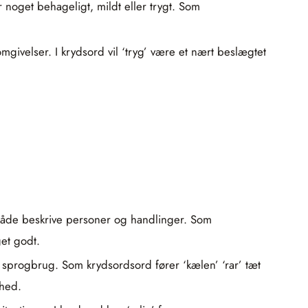
er noget behageligt, mildt eller trygt. Som
givelser. I krydsord vil ‘tryg’ være et nært beslægtet
både beskrive personer og handlinger. Som
get godt.
progbrug. Som krydsordsord fører ‘kælen’ ‘rar’ tæt
ghed.