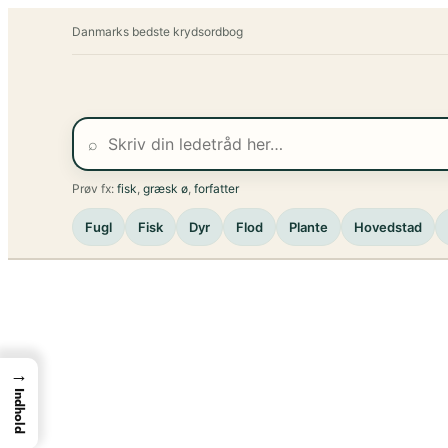
Spring
Danmarks bedste krydsordbog
til
indhold
⌕
Prøv fx:
fisk
,
græsk ø
,
forfatter
Fugl
Fisk
Dyr
Flod
Plante
Hovedstad
→
Indhold