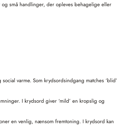
r og små handlinger, der opleves behagelige eller
social varme. Som krydsordsindgang matches ‘blid’
emninger. I krydsord giver ‘mild’ en kropslig og
etoner en venlig, nænsom fremtoning. I krydsord kan