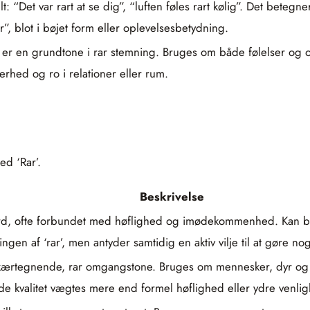
: “Det var rart at se dig”, “luften føles rart kølig”. Det betegn
”, blot i bøjet form eller oplevelsesbetydning.
 er en grundtone i rar stemning. Bruges om både følelser og om
rhed og ro i relationer eller rum.
ed ‘Rar’.
Beskrivelse
færd, ofte forbundet med høflighed og imødekommenhed. Kan 
ngen af ‘rar’, men antyder samtidig en aktiv vilje til at gøre no
kærtegnende, rar omgangstone. Bruges om mennesker, dyr og s
de kvalitet vægtes mere end formel høflighed eller ydre venli