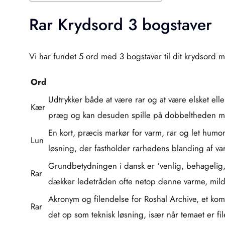
Rar Krydsord 3 bogstaver
Vi har fundet 5 ord med 3 bogstaver til dit krydsord m
Ord
Udtrykker både at være rar og at være elsket ell
Kær
præg og kan desuden spille på dobbeltheden me
En kort, præcis markør for varm, rar og let humor
Lun
løsning, der fastholder rarhedens blanding af v
Grundbetydningen i dansk er ‘venlig, behagelig, 
Rar
dækker ledetråden ofte netop denne varme, milde
Akronym og filendelse for Roshal Archive, et kom
Rar
det op som teknisk løsning, især når temaet er fi