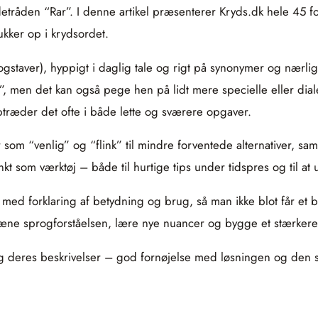
detråden “Rar”. I denne artikel præsenterer Kryds.dk hele 45 f
ukker op i krydsordet.
 bogstaver), hyppigt i daglig tale og rigt på synonymer og nær
d”, men det kan også pege hen på lidt mere specielle eller dia
optræder det ofte i både lette og sværere opgaver.
som “venlig” og “flink” til mindre forventede alternativer, s
t som værktøj – både til hurtige tips under tidspres og til at 
lse med forklaring af betydning og brug, så man ikke blot får e
træne sprogforståelsen, lære nye nuancer og bygge et stærkere
ag og deres beskrivelser – god fornøjelse med løsningen og den