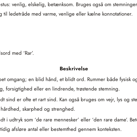
stus: venlig, elskelig, betænksom. Bruges også om stemninge
g til ledetråde med varme, venlige eller kælne konnotationer.
sord med ‘Rar’.
Beskrivelse
omgang; en blid hånd, et blidt ord. Rummer både fysisk og 
g, forsigtighed eller en lindrende, trøstende stemning.
dt sind er ofte et rart sind. Kan også bruges om vejr, lys og st
r af hårdhed, skarphed og strenghed.
vendt i udtryk som ‘de rare mennesker’ eller ‘den rare dame’. B
dig afsløre antal eller bestemthed gennem konteksten.