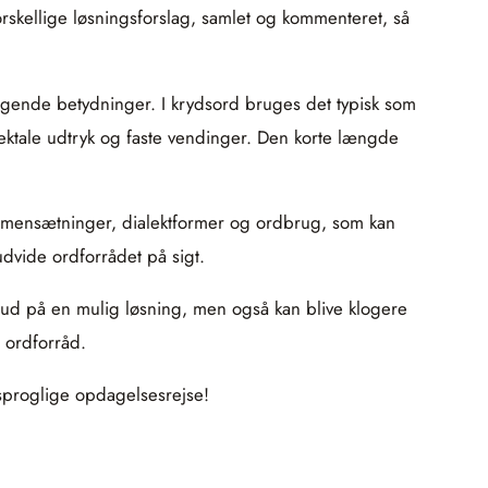
orskellige løsningsforslag, samlet og kommenteret, så
liggende betydninger. I krydsord bruges det typisk som
lektale udtryk og faste vendinger. Den korte længde
ammensætninger, dialektformer og ordbrug, som kan
udvide ordforrådet på sigt.
t bud på en mulig løsning, men også kan blive klogere
 ordforråd.
 sproglige opdagelsesrejse!