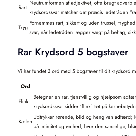
Neutrumformen af adjektivet, ofte brugt adverbielt
Rart
krydsordssvar matcher det præcis ledetråden “rar
Fornemmes rart, sikkert og uden trussel; tryghed
Tryg
svar, når ledetråden lægger vægt på behag, sikke
Rar Krydsord 5 bogstaver
Vi har fundet 3 ord med 5 bogstaver til dit krydsord m
Ord
Betegner en rar, tjenstvillig og hjælpsom ad
Flink
krydsordssvar sidder ‘flink’ tæt på kernebetydni
Udtrykker rørende, blid og hengiven adfærd; 
Kælen
på intimitet og ømhed, hvor den sanselige, blø