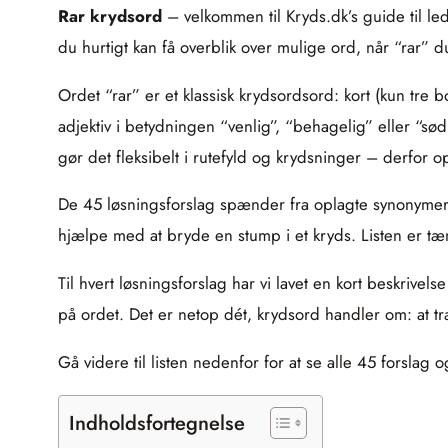
Rar krydsord
– velkommen til Kryds.dk’s guide til le
du hurtigt kan få overblik over mulige ord, når “rar” d
Ordet “rar” er et klassisk krydsordsord: kort (kun tre
adjektiv i betydningen “venlig”, “behagelig” eller “sø
gør det fleksibelt i rutefyld og krydsninger – derfor 
De 45 løsningsforslag spænder fra oplagte synonymer 
hjælpe med at bryde en stump i et kryds. Listen er tænk
Til hvert løsningsforslag har vi lavet en kort beskrive
på ordet. Det er netop dét, krydsord handler om: at 
Gå videre til listen nedenfor for at se alle 45 forsl
Indholdsfortegnelse