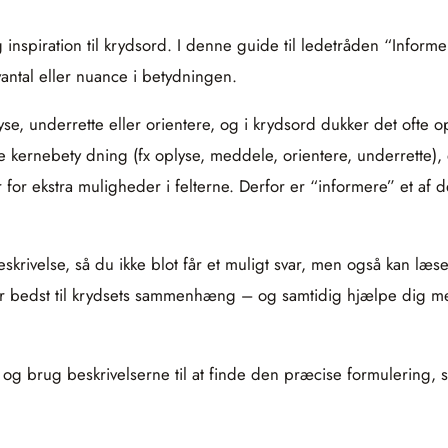
inspiration til krydsord. I denne guide til ledetråden “Informe
antal eller nuance i betydningen.
, underrette eller orientere, og i krydsord dukker det ofte o
rnebety dning (fx oplyse, meddele, orientere, underrette), de
for ekstra muligheder i felterne. Derfor er “informere” et af d
beskrivelse, så du ikke blot får et muligt svar, men også kan læ
ser bedst til krydsets sammenhæng – og samtidig hjælpe dig med 
g brug beskrivelserne til at finde den præcise formulering, s