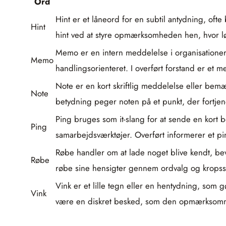
Ord
Hint er et låneord for en subtil antydning, oft
Hint
hint ved at styre opmærksomheden hen, hvor lø
Memo er en intern meddelelse i organisationer,
Memo
handlingsorienteret. I overført forstand er et
Note er en kort skriftlig meddelelse eller bem
Note
betydning peger noten på et punkt, der fortj
Ping bruges som it-slang for at sende en kort 
Ping
samarbejdsværktøjer. Overført informerer et pi
Røbe handler om at lade noget blive kendt, bev
Røbe
røbe sine hensigter gennem ordvalg og kropss
Vink er et lille tegn eller en hentydning, som 
Vink
være en diskret besked, som den opmærksomme