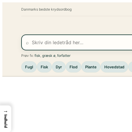
Spring
Danmarks bedste krydsordbog
til
indhold
⌕
Prøv fx:
fisk
,
græsk ø
,
forfatter
Fugl
Fisk
Dyr
Flod
Plante
Hovedstad
→
Indhold