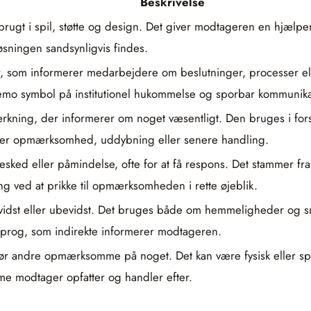
Beskrivelse
e brugt i spil, støtte og design. Det giver modtageren en hjælpe
sningen sandsynligvis findes.
 som informerer medarbejdere om beslutninger, processer eller
 memo symbol på institutionel hukommelse og sporbar kommunika
ærkning, der informerer om noget væsentligt. Den bruges i fors
ener opmærksomhed, uddybning eller senere handling.
besked eller påmindelse, ofte for at få respons. Det stammer f
ng ved at prikke til opmærksomheden i rette øjeblik.
idst eller ubevidst. Det bruges både om hemmeligheder og små 
prog, som indirekte informerer modtageren.
gør andre opmærksomme på noget. Det kan være fysisk eller sprog
 modtager opfatter og handler efter.