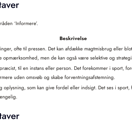
taver
tråden ‘Informere’.
Beskrivelse
nger, ofte til pressen. Det kan afdække magtmisbrug eller blot
abe opmærksomhed, men de kan også være selektive og strategi
ræcist, til en instans eller person. Det forekommer i sport, f
formere uden omsvøb og skabe forventningsafstemning.
 oplysning, som kan give fordel eller indsigt. Det ses i sport, f
gængelig.
taver