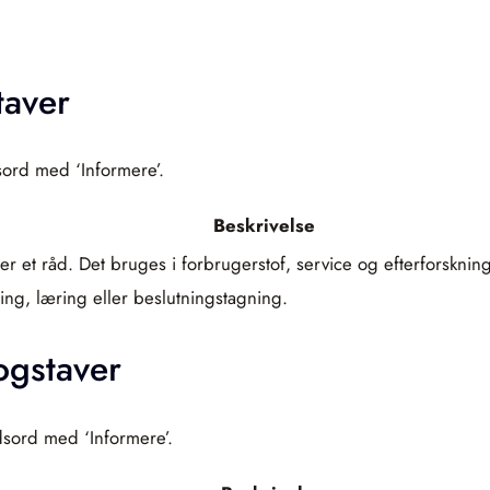
taver
sord med ‘Informere’.
Beskrivelse
ller et råd. Det bruges i forbrugerstof, service og efterforskni
ing, læring eller beslutningstagning.
ogstaver
dsord med ‘Informere’.