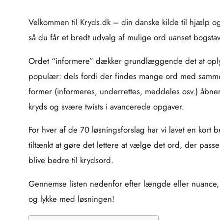
Velkommen til Kryds.dk – din danske kilde til hjælp og 
så du får et bredt udvalg af mulige ord uanset bogstav
Ordet “informere” dækker grundlæggende det at oplyse
populær: dels fordi der findes mange ord med samme ke
former (informeres, underrettes, meddeles osv.) åbner 
kryds og svære twists i avancerede opgaver.
For hver af de 70 løsningsforslag har vi lavet en kort 
tiltænkt at gøre det lettere at vælge det ord, der pas
blive bedre til krydsord.
Gennemse listen nedenfor efter længde eller nuance, o
og lykke med løsningen!