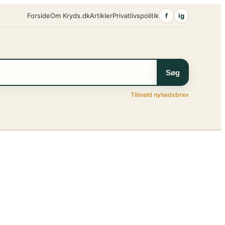
Forside
Om Kryds.dk
Artikler
Privatlivspolitik
f
ig
Søg
Tilmeld nyhedsbrev