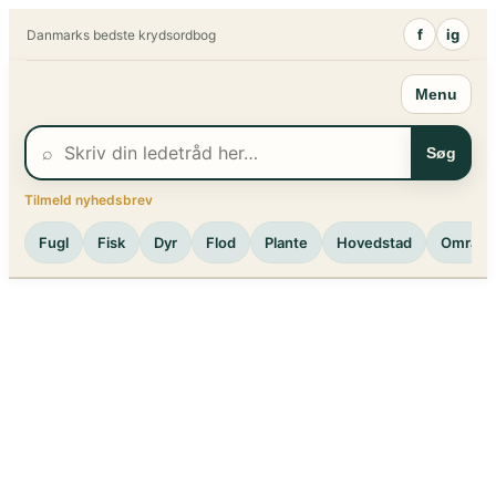
Spring
f
ig
Danmarks bedste krydsordbog
til
indhold
Menu
⌕
Søg
Tilmeld nyhedsbrev
Fugl
Fisk
Dyr
Flod
Plante
Hovedstad
Område