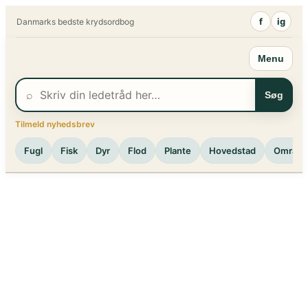
Spring
f
ig
Danmarks bedste krydsordbog
til
indhold
Menu
⌕
Søg
Tilmeld nyhedsbrev
Fugl
Fisk
Dyr
Flod
Plante
Hovedstad
Område