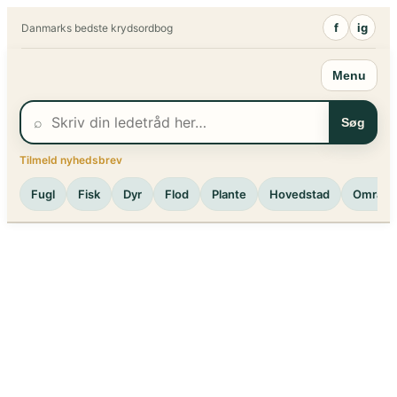
Spring
f
ig
Danmarks bedste krydsordbog
til
indhold
Menu
⌕
Søg
Tilmeld nyhedsbrev
Fugl
Fisk
Dyr
Flod
Plante
Hovedstad
Område