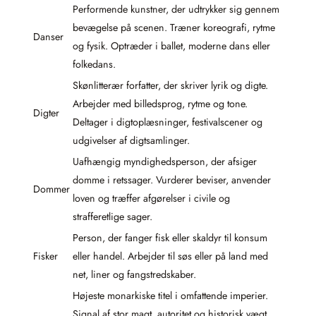
Performende kunstner, der udtrykker sig gennem
bevægelse på scenen. Træner koreografi, rytme
Danser
og fysik. Optræder i ballet, moderne dans eller
folkedans.
Skønlitterær forfatter, der skriver lyrik og digte.
Arbejder med billedsprog, rytme og tone.
Digter
Deltager i digtoplæsninger, festivalscener og
udgivelser af digtsamlinger.
Uafhængig myndighedsperson, der afsiger
domme i retssager. Vurderer beviser, anvender
Dommer
loven og træffer afgørelser i civile og
strafferetlige sager.
Person, der fanger fisk eller skaldyr til konsum
Fisker
eller handel. Arbejder til søs eller på land med
net, liner og fangstredskaber.
Højeste monarkiske titel i omfattende imperier.
Signal af stor magt, autoritet og historisk vægt.