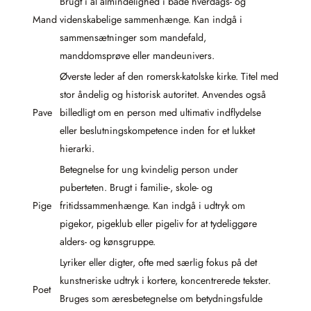
Brugt i al almindelighed i både hverdags- og
Mand
videnskabelige sammenhænge. Kan indgå i
sammensætninger som mandefald,
manddomsprøve eller mandeunivers.
Øverste leder af den romersk-katolske kirke. Titel med
stor åndelig og historisk autoritet. Anvendes også
Pave
billedligt om en person med ultimativ indflydelse
eller beslutningskompetence inden for et lukket
hierarki.
Betegnelse for ung kvindelig person under
puberteten. Brugt i familie-, skole- og
Pige
fritidssammenhænge. Kan indgå i udtryk om
pigekor, pigeklub eller pigeliv for at tydeliggøre
alders- og kønsgruppe.
Lyriker eller digter, ofte med særlig fokus på det
kunstneriske udtryk i kortere, koncentrerede tekster.
Poet
Bruges som æresbetegnelse om betydningsfulde