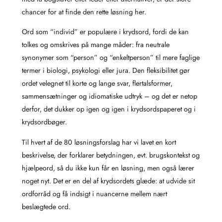
chancer for at finde den rette løsning her.
Ord som “individ” er populære i krydsord, fordi de kan
tolkes og omskrives på mange måder: fra neutrale
synonymer som “person” og “enkeltperson” til mere faglige
termer i biologi, psykologi eller jura. Den fleksibilitet gør
ordet velegnet til korte og lange svar, flertalsformer,
sammensætninger og idiomatiske udtryk – og det er netop
derfor, det dukker op igen og igen i krydsordspaperet og i
krydsordbøger.
Til hvert af de 80 løsningsforslag har vi lavet en kort
beskrivelse, der forklarer betydningen, evt. brugskontekst og
hjælpeord, så du ikke kun får en løsning, men også lærer
noget nyt. Det er en del af krydsordets glæde: at udvide sit
ordforråd og få indsigt i nuancerne mellem nært
beslægtede ord.