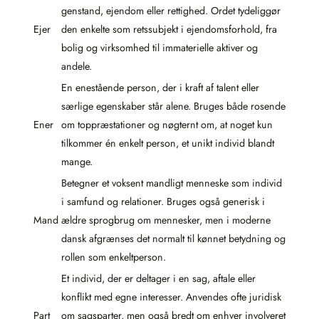
genstand, ejendom eller rettighed. Ordet tydeliggør
Ejer
den enkelte som retssubjekt i ejendomsforhold, fra
bolig og virksomhed til immaterielle aktiver og
andele.
En enestående person, der i kraft af talent eller
særlige egenskaber står alene. Bruges både rosende
Ener
om toppræstationer og nøgternt om, at noget kun
tilkommer én enkelt person, et unikt individ blandt
mange.
Betegner et voksent mandligt menneske som individ
i samfund og relationer. Bruges også generisk i
Mand
ældre sprogbrug om mennesker, men i moderne
dansk afgrænses det normalt til kønnet betydning og
rollen som enkeltperson.
Et individ, der er deltager i en sag, aftale eller
konflikt med egne interesser. Anvendes ofte juridisk
Part
om sagsparter, men også bredt om enhver involveret