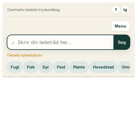
Spring
f
ig
Danmarks bedste krydsordbog
til
indhold
Menu
⌕
Søg
Tilmeld nyhedsbrev
Fugl
Fisk
Dyr
Flod
Plante
Hovedstad
Område