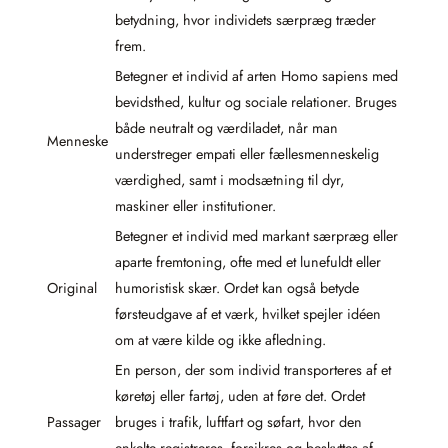
betydning, hvor individets særpræg træder
frem.
Betegner et individ af arten Homo sapiens med
bevidsthed, kultur og sociale relationer. Bruges
både neutralt og værdiladet, når man
Menneske
understreger empati eller fællesmenneskelig
værdighed, samt i modsætning til dyr,
maskiner eller institutioner.
Betegner et individ med markant særpræg eller
aparte fremtoning, ofte med et lunefuldt eller
Original
humoristisk skær. Ordet kan også betyde
førsteudgave af et værk, hvilket spejler idéen
om at være kilde og ikke afledning.
En person, der som individ transporteres af et
køretøj eller fartøj, uden at føre det. Ordet
Passager
bruges i trafik, luftfart og søfart, hvor den
enkelte registreres, forsikres og beskyttes af