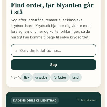
Find ordet, før blyanten går
i stå
Søg efter ledetråde, temaer eller klassiske
krydsordsord. Kryds.dk hjælper dig videre med
forslag, synonymer og korte forklaringer, så du
hurtigt kan komme tilbage til selve krydsordet.
⌕
Søg
fisk
græsk ø
forfatter
land
Prøv fx:
DAGENS DRILSKE LEDETRÅD
5 bogstaver