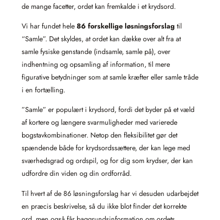
de mange facetter, ordet kan fremkalde i et krydsord.
Vi har fundet hele
86 forskellige løsningsforslag
til
“Samle”. Det skyldes, at ordet kan dække over alt fra at
samle fysiske genstande (indsamle, samle på), over
indhentning og opsamling af information, til mere
figurative betydninger som at samle kræfter eller samle tråde
i en fortælling.
”Samle” er populært i krydsord, fordi det byder på et væld
af kortere og længere svarmuligheder med varierede
bogstavkombinationer. Netop den fleksibilitet gør det
spændende både for krydsordssættere, der kan lege med
sværhedsgrad og ordspil, og for dig som krydser, der kan
udfordre din viden og din ordforråd.
Til hvert af de 86 løsningsforslag har vi desuden udarbejdet
en præcis beskrivelse, så du ikke blot finder det korrekte
ord, men også får baggrundsinformation om ordets