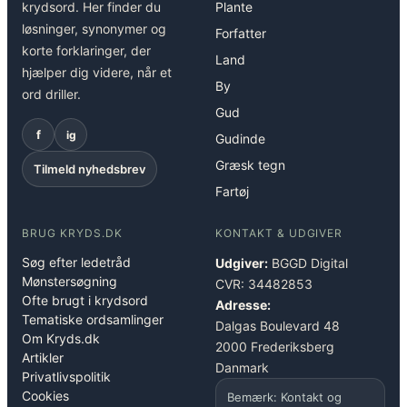
krydsord. Her finder du
Plante
løsninger, synonymer og
Forfatter
korte forklaringer, der
Land
hjælper dig videre, når et
By
ord driller.
Gud
f
ig
Gudinde
Græsk tegn
Tilmeld nyhedsbrev
Fartøj
BRUG KRYDS.DK
KONTAKT & UDGIVER
Søg efter ledetråd
Udgiver:
BGGD Digital
Mønstersøgning
CVR: 34482853
Ofte brugt i krydsord
Adresse:
Tematiske ordsamlinger
Dalgas Boulevard 48
Om Kryds.dk
2000 Frederiksberg
Artikler
Danmark
Privatlivspolitik
Cookies
Bemærk: Kontakt og