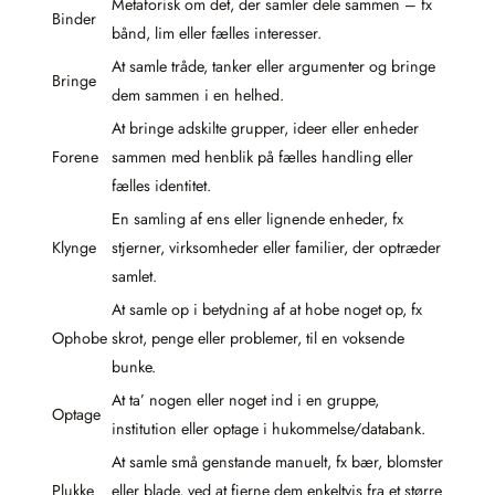
Metaforisk om det, der samler dele sammen – fx
Binder
bånd, lim eller fælles interesser.
At samle tråde, tanker eller argumenter og bringe
Bringe
dem sammen i en helhed.
At bringe adskilte grupper, ideer eller enheder
Forene
sammen med henblik på fælles handling eller
fælles identitet.
En samling af ens eller lignende enheder, fx
Klynge
stjerner, virksomheder eller familier, der optræder
samlet.
At samle op i betydning af at hobe noget op, fx
Ophobe
skrot, penge eller problemer, til en voksende
bunke.
At ta’ nogen eller noget ind i en gruppe,
Optage
institution eller optage i hukommelse/databank.
At samle små genstande manuelt, fx bær, blomster
Plukke
eller blade, ved at fjerne dem enkeltvis fra et større