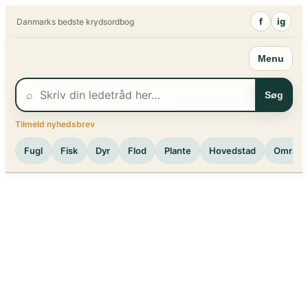
Spring
f
ig
Danmarks bedste krydsordbog
til
indhold
Menu
⌕
Søg
Tilmeld nyhedsbrev
Fugl
Fisk
Dyr
Flod
Plante
Hovedstad
Område