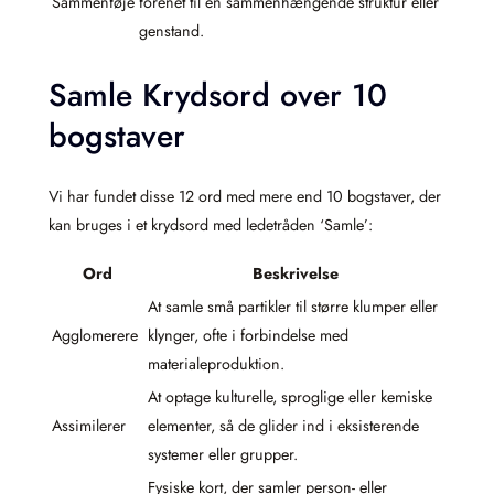
Sammenføje
forenet til én sammenhængende struktur eller
genstand.
Samle Krydsord over 10
bogstaver
Vi har fundet disse 12 ord med mere end 10 bogstaver, der
kan bruges i et krydsord med ledetråden ‘Samle’:
Ord
Beskrivelse
At samle små partikler til større klumper eller
Agglomerere
klynger, ofte i forbindelse med
materialeproduktion.
At optage kulturelle, sproglige eller kemiske
Assimilerer
elementer, så de glider ind i eksisterende
systemer eller grupper.
Fysiske kort, der samler person- eller