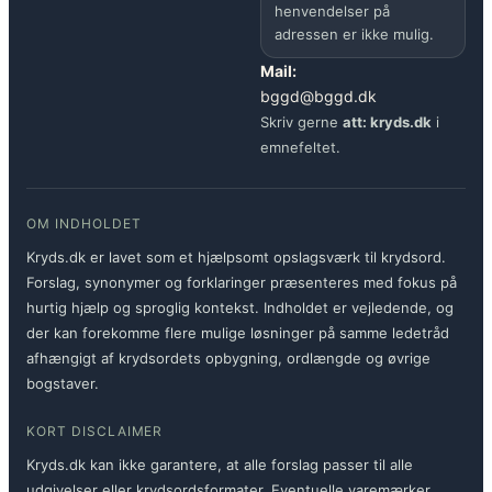
henvendelser på
adressen er ikke mulig.
Mail:
bggd@bggd.dk
Skriv gerne
att: kryds.dk
i
emnefeltet.
OM INDHOLDET
Kryds.dk er lavet som et hjælpsomt opslagsværk til krydsord.
Forslag, synonymer og forklaringer præsenteres med fokus på
hurtig hjælp og sproglig kontekst. Indholdet er vejledende, og
der kan forekomme flere mulige løsninger på samme ledetråd
afhængigt af krydsordets opbygning, ordlængde og øvrige
bogstaver.
KORT DISCLAIMER
Kryds.dk kan ikke garantere, at alle forslag passer til alle
udgivelser eller krydsordsformater. Eventuelle varemærker,