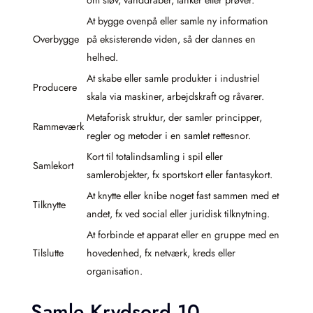
om støv, vanddråber, tanker eller prøver.
At bygge ovenpå eller samle ny information
Overbygge
på eksisterende viden, så der dannes en
helhed.
At skabe eller samle produkter i industriel
Producere
skala via maskiner, arbejdskraft og råvarer.
Metaforisk struktur, der samler principper,
Rammeværk
regler og metoder i en samlet rettesnor.
Kort til totalindsamling i spil eller
Samlekort
samlerobjekter, fx sportskort eller fantasykort.
At knytte eller knibe noget fast sammen med et
Tilknytte
andet, fx ved social eller juridisk tilknytning.
At forbinde et apparat eller en gruppe med en
Tilslutte
hovedenhed, fx netværk, kreds eller
organisation.
Samle Krydsord 10