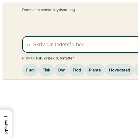
Spring
Danmarks bedste krydsordbog
til
indhold
⌕
Prøv fx:
fisk
,
græsk ø
,
forfatter
Fugl
Fisk
Dyr
Flod
Plante
Hovedstad
→
Indhold