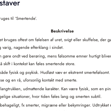
staver
uges til ‘Smertende’.
Beskrivelse
 bruges oftest om følelsen af uret, svigt eller skuffelse, der 
varig, nagende efterklang i sindet.
 kan gøre ondt ved berøring, mens følsomme emner hurtigt blive
skift i kontekst kan føles smertende store.
både fysisk og psykisk. Hudløst væv er ekstremt smertefølsomt
lse og en rå, uforsonlig kontakt med smerte.
langtrukken, udmattende karakter. Kan være fysisk, som en pin
elige situationer, hvor tiden føles lang og smerten subtil.
ubehageligt, fx smerter, migræne eller bekymringer. Udtrykke