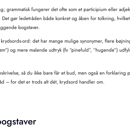
; grammatisk fungerer det ofte som et participium eller adjek
e’. Det gør ledetråden både konkret og åben for tolkning, hvilke
liggende bogstaver.
rt krydsords‑ord: det har mange mulige synonymer, flere bøjn
m”) og mere malende udtryk (fx “pinefuld”, “hugende”) udfylde
 beskrivelse, så du ikke bare får et bud, men også en forklarin
åd – for det er trods alt dét, krydsord handler om.
bogstaver