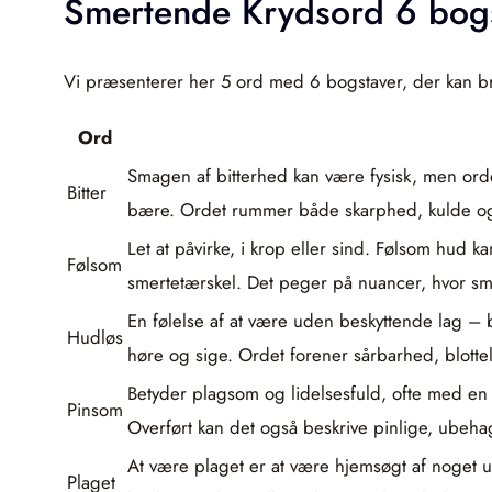
Smertende Krydsord 6 bog
Vi præsenterer her 5 ord med 6 bogstaver, der kan br
Ord
Smagen af bitterhed kan være fysisk, men ordet
Bitter
bære. Ordet rummer både skarphed, kulde og 
Let at påvirke, i krop eller sind. Følsom hud
Følsom
smertetærskel. Det peger på nuancer, hvor små 
En følelse af at være uden beskyttende lag – 
Hudløs
høre og sige. Ordet forener sårbarhed, blotte
Betyder plagsom og lidelsesfuld, ofte med en 
Pinsom
Overført kan det også beskrive pinlige, ubehag
At være plaget er at være hjemsøgt af noget 
Plaget