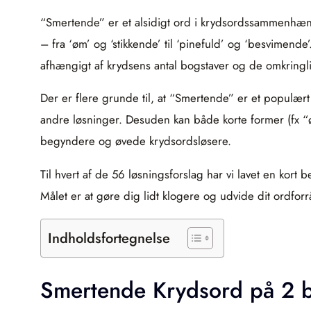
“Smertende” er et alsidigt ord i krydsordssammenhæng
– fra ‘øm’ og ‘stikkende’ til ‘pinefuld’ og ‘besvimend
afhængigt af krydsens antal bogstaver og de omkring
Der er flere grunde til, at “Smertende” er et populæ
andre løsninger. Desuden kan både korte former (fx “ø
begyndere og øvede krydsordsløsere.
Til hvert af de 56 løsningsforslag har vi lavet en kort
Målet er at gøre dig lidt klogere og udvide dit ordforr
Indholdsfortegnelse
Smertende Krydsord på 2 