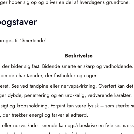
ninger hober sig op og bliver en del af hverdagens grundtone.
ogstaver
ruges til ‘Smertende’.
Beskrivelse
der bider sig fast. Bidende smerte er skarp og vedholdende. Ov
 om den har tænder, der fastholder og nager.
seret. Ses ved tandpine eller nervepåvirkning. Overført kan de
eger dybde, penetrering og en urokkelig, vedvarende karakter.
 i ansigt og kropsholdning. Forpint kan være fysisk – som stærke
 der trækker energi og farver al adfærd.
 eller nerveskade. Isnende kan også beskrive en følelsesmæssi