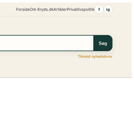
Forside
Om Kryds.dk
Artikler
Privatlivspolitik
f
ig
Søg
Tilmeld nyhedsbrev