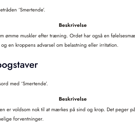
detråden ‘Smertende’.
Beskrivelse
, som ømme muskler efter træning. Ordet har også en følelsesmæs
 en kroppens advarsel om belastning eller irritation.
bogstaver
dsord med ‘Smertende’.
Beskrivelse
rten er voldsom nok til at mærkes på sind og krop. Det peger p
imelige forventninger.