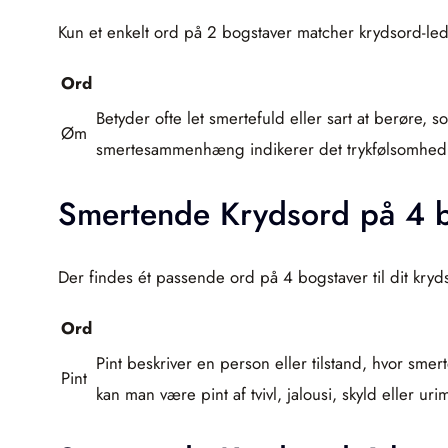
Kun et enkelt ord på 2 bogstaver matcher krydsord-le
Ord
Betyder ofte let smertefuld eller sart at berøre
Øm
smertesammenhæng indikerer det trykfølsomhed og
Smertende Krydsord på 4 
Der findes ét passende ord på 4 bogstaver til dit kry
Ord
Pint beskriver en person eller tilstand, hvor sme
Pint
kan man være pint af tvivl, jalousi, skyld eller ur